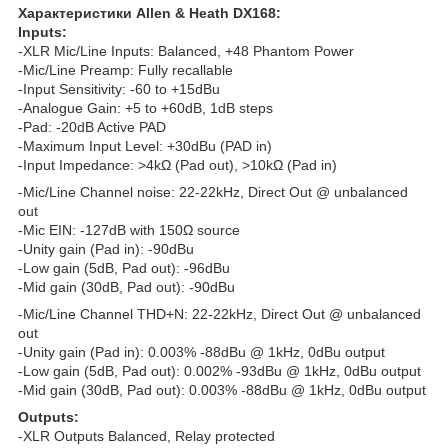
Характеристики Allen & Heath DX168:
Inputs:
-XLR Mic/Line Inputs: Balanced, +48 Phantom Power
-Mic/Line Preamp: Fully recallable
-Input Sensitivity: -60 to +15dBu
-Analogue Gain: +5 to +60dB, 1dB steps
-Pad: -20dB Active PAD
-Maximum Input Level: +30dBu (PAD in)
-Input Impedance: >4kΩ (Pad out), >10kΩ (Pad in)
-Mic/Line Channel noise: 22-22kHz, Direct Out @ unbalanced
out
-Mic EIN: -127dB with 150Ω source
-Unity gain (Pad in): -90dBu
-Low gain (5dB, Pad out): -96dBu
-Mid gain (30dB, Pad out): -90dBu
-Mic/Line Channel THD+N: 22-22kHz, Direct Out @ unbalanced
out
-Unity gain (Pad in): 0.003% -88dBu @ 1kHz, 0dBu output
-Low gain (5dB, Pad out): 0.002% -93dBu @ 1kHz, 0dBu output
-Mid gain (30dB, Pad out): 0.003% -88dBu @ 1kHz, 0dBu output
Outputs:
-XLR Outputs Balanced, Relay protected