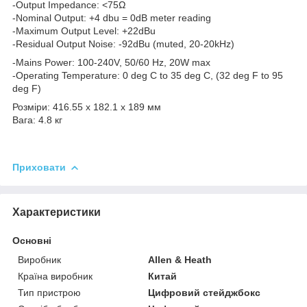
-Output Impedance: <75Ω
-Nominal Output: +4 dbu = 0dB meter reading
-Maximum Output Level: +22dBu
-Residual Output Noise: -92dBu (muted, 20-20kHz)
-Mains Power: 100-240V, 50/60 Hz, 20W max
-Operating Temperature: 0 deg C to 35 deg C, (32 deg F to 95
deg F)
Розміри: 416.55 х 182.1 х 189 мм
Вага: 4.8 кг
Приховати
Характеристики
Основні
Виробник
Allen & Heath
Країна виробник
Китай
Тип пристрою
Цифровий стейджбокс