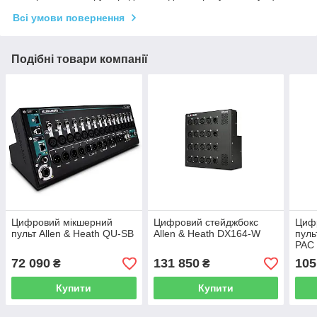
Всі умови повернення
Подібні товари компанії
Цифровий мікшерний
Цифровий стейджбокс
Циф
пульт Allen & Heath QU-SB
Allen & Heath DX164-W
пуль
PAC
72 090
131 850
105
₴
₴
Купити
Купити