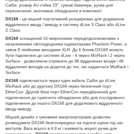
Cat5e, розмір 4U стійки 19", гумові бампери, ручка для
перенесення, монтажне обладнання в комплекті.
DX168
- це міцний портативний розширювач для додавання
віддаленого вводу / виводу в систему dLive S Class або dLive
C Class.
DX168
оснащений 16-мікронними передпідсилювачами з
незалежними світлодіодними індикаторами Phantom Power, а
також 8 лінійними виходами XLR. До 6 блоків DX168 можуть
бути підключені до системи dLive - 4 через MixRack і 2 через
Surface - дозволяючи отримати до 96 віддалених входів і 48
віддалених виходів на додаток до тих, які надаються MixRack і
Surface.
DX168
підключається через один кабель Cat5e до dLive,
MixRack або до дургому DX168 через безпечний порт
EtherCon. Другий блок порт EtherCon передбачений для
підключення до сумісного обладнання або для послідовного
підключення до іншого DX168 для додаткового віддаленого
вводу-виводу.
Міцний дизайн з гумовими амортизаторами дозволяє
розміщувати DX168 безпосередньо на підлозі сцени під час
виступів. Вага всього в 4,8 кг і наявність міцної ручки для
перенесення -
DX168
пропонує зручність і мобільність,