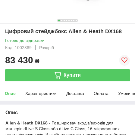
Цифровий стейджбокс Allen & Heath DX168
Готово до відправки
Код: 1002369
Роздріб
83 430
₴
Купити
Опис
Характеристики
Доставка
Оплата
Умови п
Опис
Allen & Heath DX168
- Розширювач входів/виходів для
мікшерів dLive S Class або dLive C Class, 16 мікрофонних
передпідсилювачів, 8 лінійних виходів, підключення кабелем