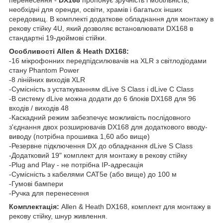
необхідні для оренди, освіти, храмів і багатьох інших
середовищ. В комплекті додаткове обладнання для монтажу в
рекову стійку 4U, який дозволяє встановлювати DX168 в
стандартні 19-дюймові стійки.
Особливості Allen & Heath DX168:
-16 мікрофонних передпідсилювачів на XLR з світлодіодами
стану Phantom Power
-8 лінійних виходів XLR
-Сумісність з устаткуванням dLive S Class і dLive C Class
-В систему dLive можна додати до 6 блоків DX168 для 96
входів / виходів 48
-Каскадний режим забезпечує можливість послідовного
з'єднання двох розширювачів DX168 для додаткового вводу-
виводу (потрібна прошивка 1,60 або вище)
-Резервне підключення DX до обладнання dLive S Class
-Додатковий 19" комплект для монтажу в рекову стійку
-Plug and Play - не потрібна IP-адресація
-Сумісність з кабелями CAT5e (або вище) до 100 м
-Гумові бампери
-Ручка для перенесення
Комплектація:
Allen & Heath DX168, комплект для монтажу в
рекову стійку, шнур живлення.