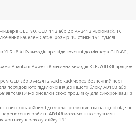
мікшерів GLD-80, GLD-112 або до AR2412 AudioRack, 16
ключення кабелем Cat5e, розмір 4U стійки 19", гумові
в XLR і 8 XLR-виходів при підключенні до мікшера GLD-80,
ами Phantom Power і 8 лінійних виходів XLR,
AB168
працює
ером GLD або з AR2412 AudioRack через безпечний порт
для послідовного підключення до іншого блоку AB168 або
68
автоматично оновлює свою прошивку для синхронізації з
ого високонадійним і дозволяє розміщувати на сцені під час
 для перенесення робить
AB168
максимально зручним і
 монтажу в рекову стійку 19".