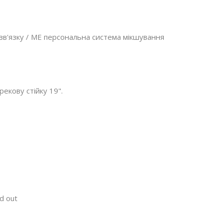
зв'язку / ME персональна система мікшування
екову стійку 19".
d out