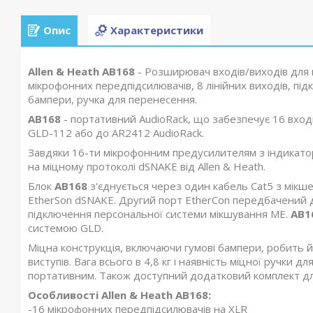
Опис
Характеристики
Allen & Heath AB168
- Розширювач входів/виходів для 
мікрофонних передпідсилювачів, 8 лінійних виходів, під
бампери, ручка для перенесення.
AB168
- портативний AudioRack, що забезпечує 16 вході
GLD-112 або до AR2412 AudioRack.
Завдяки 16-ти мікрофонним предусилителям з індикатор
на міцному протоколі dSNAKE від Allen & Heath.
Блок
AB168
з'єднується через один кабель Cat5 з мікш
EtherSon dSNAKE. Другий порт EtherCon передбачений 
підключення персональної системи мікшування ME.
AB1
системою GLD.
Міцна конструкція, включаючи гумові бампери, робить й
виступів. Вага всього в 4,8 кг і наявність міцної ручки
портативним. Також доступний додатковий комплект для
Особливості Allen & Heath AB168:
-16 мікрофонних передпідсилювачів на XLR