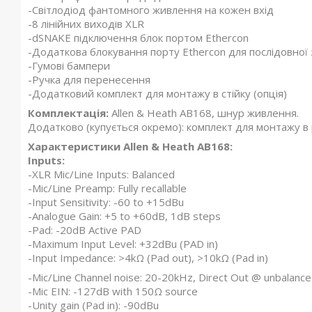
-Світлодіод фантомного живлення на кожен вхід
-8 лінійних виходів XLR
-dSNAKE підключення блок портом Ethercon
-Додаткова блокування порту Ethercon для послідовної 
-Гумові бампери
-Ручка для перенесення
-Додатковий комплект для монтажу в стійку (опція)
Комплектація:
Allen & Heath AB168, шнур живлення.
Додатково (купується окремо): комплект для монтажу в р
Характеристики Allen & Heath AB168:
Inputs:
-XLR Mic/Line Inputs: Balanced
-Mic/Line Preamp: Fully recallable
-Input Sensitivity: -60 to +15dBu
-Analogue Gain: +5 to +60dB, 1dB steps
-Pad: -20dB Active PAD
-Maximum Input Level: +32dBu (PAD in)
-Input Impedance: >4kΩ (Pad out), >10kΩ (Pad in)
-Mic/Line Channel noise: 20-20kHz, Direct Out @ unbalance
-Mic EIN: -127dB with 150Ω source
-Unity gain (Pad in): -90dBu