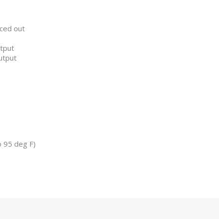
ced out
tput
utput
o 95 deg F)