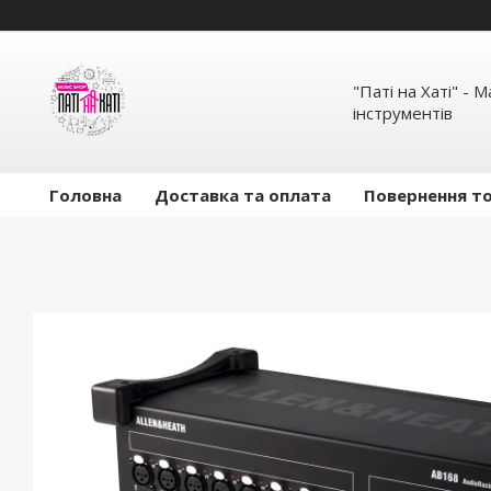
"Паті на Хаті" - 
інструментів
Головна
Доставка та оплата
Повернення то