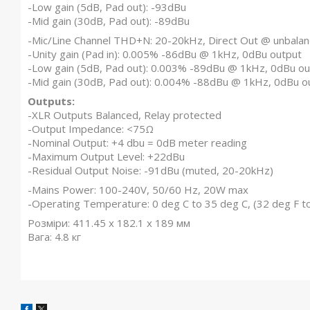
-Low gain (5dB, Pad out): -93dBu
-Mid gain (30dB, Pad out): -89dBu
-Mic/Line Channel THD+N: 20-20kHz, Direct Out @ unbalan
-Unity gain (Pad in): 0.005% -86dBu @ 1kHz, 0dBu output
-Low gain (5dB, Pad out): 0.003% -89dBu @ 1kHz, 0dBu ou
-Mid gain (30dB, Pad out): 0.004% -88dBu @ 1kHz, 0dBu o
Outputs:
-XLR Outputs Balanced, Relay protected
-Output Impedance: <75Ω
-Nominal Output: +4 dbu = 0dB meter reading
-Maximum Output Level: +22dBu
-Residual Output Noise: -91dBu (muted, 20-20kHz)
-Mains Power: 100-240V, 50/60 Hz, 20W max
-Operating Temperature: 0 deg C to 35 deg C, (32 deg F t
Розміри: 411.45 х 182.1 х 189 мм
Вага: 4.8 кг