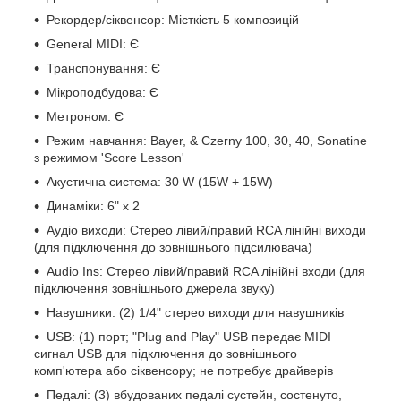
Рекордер/сіквенсор: Місткість 5 композицій
General MIDI: Є
Транспонування: Є
Мікроподбудова: Є
Метроном: Є
Режим навчання: Bayer, & Czerny 100, 30, 40, Sonatine
з режимом 'Score Lesson'
Акустична система: 30 W (15W + 15W)
Динаміки: 6" x 2
Аудіо виходи: Стерео лівий/правий RCA лінійні виходи
(для підключення до зовнішнього підсилювача)
Audio Ins: Стерео лівий/правий RCA лінійні входи (для
підключення зовнішнього джерела звуку)
Навушники: (2) 1/4" стерео виходи для навушників
USB: (1) порт; "Plug and Play" USB передає MIDI
сигнал USB для підключення до зовнішнього
комп'ютера або сіквенсору; не потребує драйверів
Педалі: (3) вбудованих педалі сустейн, состенуто,