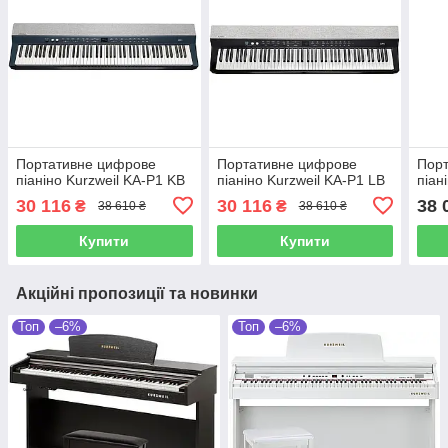
Портативне цифрове
Портативне цифрове
Пор
піаніно Kurzweil KA-P1 KB
піаніно Kurzweil KA-P1 LB
піан
30 116
30 116
38 
₴
₴
38 610 ₴
38 610 ₴
Купити
Купити
Акційні пропозиції та новинки
Топ
–6%
Топ
–6%