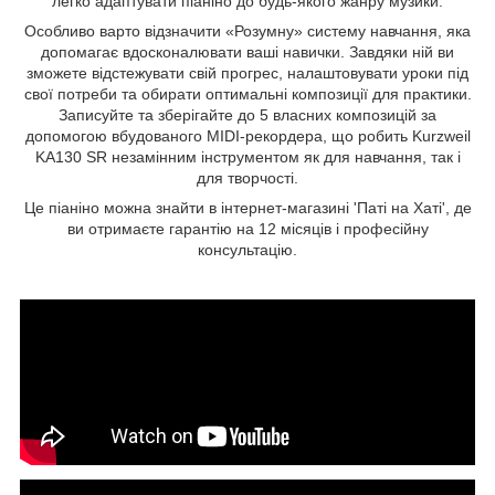
легко адаптувати піаніно до будь-якого жанру музики.
Особливо варто відзначити «Розумну» систему навчання, яка
допомагає вдосконалювати ваші навички. Завдяки ній ви
зможете відстежувати свій прогрес, налаштовувати уроки під
свої потреби та обирати оптимальні композиції для практики.
Записуйте та зберігайте до 5 власних композицій за
допомогою вбудованого MIDI-рекордера, що робить Kurzweil
KA130 SR незамінним інструментом як для навчання, так і
для творчості.
Це піаніно можна знайти в інтернет-магазині 'Паті на Хаті', де
ви отримаєте гарантію на 12 місяців і професійну
консультацію.