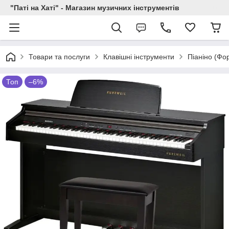
"Паті на Хаті" - Магазин музичних інструментів
Товари та послуги
Клавішні інструменти
Піаніно (Фо
Топ
–6%