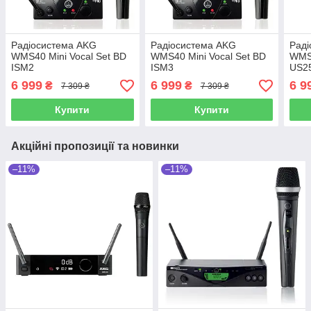
Радіосистема AKG
Радіосистема AKG
Раді
WMS40 Mini Vocal Set BD
WMS40 Mini Vocal Set BD
WMS4
ISM2
ISM3
US2
6 999
6 999
6 9
₴
₴
7 309 ₴
7 309 ₴
Купити
Купити
Акційні пропозиції та новинки
–11%
–11%