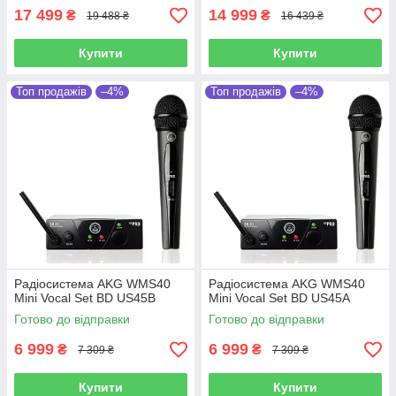
17 499
14 999
₴
₴
19 488 ₴
16 439 ₴
Купити
Купити
Топ продажів
–4%
Топ продажів
–4%
Радіосистема AKG WMS40
Радіосистема AKG WMS40
Mini Vocal Set BD US45B
Mini Vocal Set BD US45A
Готово до відправки
Готово до відправки
6 999
6 999
₴
₴
7 309 ₴
7 309 ₴
Купити
Купити