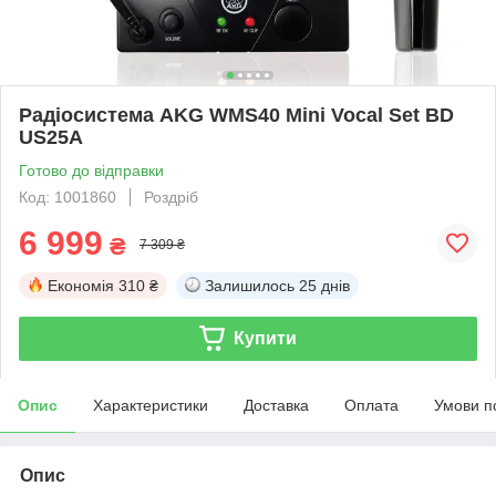
Радіосистема AKG WMS40 Mini Vocal Set BD
US25A
Готово до відправки
Код: 1001860
Роздріб
6 999
₴
7 309 ₴
Економія
310 ₴
Залишилось
25 днів
Купити
Опис
Характеристики
Доставка
Оплата
Умови п
Опис