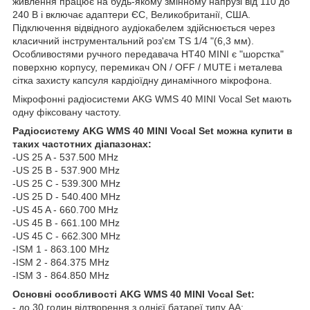
живлення працює на будь-якому змінному напрузі від 110 до
240 В і включає адаптери ЄС, Великобританії, США.
Підключення відвідного аудіокабелем здійснюється через
класичний інструментальний роз'єм TS 1/4 "(6,3 мм).
Особливостями ручного передавача HT40 MINI є "шорстка"
поверхню корпусу, перемикач ON / OFF / MUTE і металева
сітка захисту капсуля кардіоїдну динамічного мікрофона.
Мікрофонні радіосистеми AKG WMS 40 MINI Vocal Set мають
одну фіксовану частоту.
Радіосистему AKG WMS 40 MINI Vocal Set можна купити в
таких частотних діапазонах:
-US 25 A - 537.500 MHz
-US 25 B - 537.900 MHz
-US 25 C - 539.300 MHz
-US 25 D - 540.400 MHz
-US 45 A - 660.700 MHz
-US 45 B - 661.100 MHz
-US 45 C - 662.300 MHz
-ISM 1 - 863.100 MHz
-ISM 2 - 864.375 MHz
-ISM 3 - 864.850 MHz
Основні особливості AKG WMS 40 MINI Vocal Set:
- до 30 годин відтворення з однієї батареї типу AA;