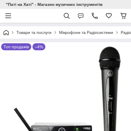
"Паті на Хаті" - Магазин музичних інструментів
Товари та послуги
Мікрофони та Радіосистеми
Раді
Топ продажів
–4%