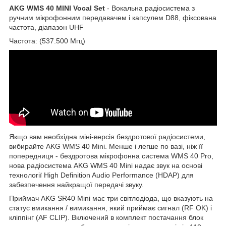
AKG WMS 40 MINI Vocal Set
- Вокальна радіосистема з
ручним мікрофонним передавачем і капсулем D88, фіксована
частота, діапазон UHF
Частота: (537.500 Мгц)
Якщо вам необхідна міні-версія бездротової радіосистеми,
вибирайте AKG WMS 40 Mini. Менше і легше по вазі, ніж її
попередниця - бездротова мікрофонна система WMS 40 Pro,
нова радіосистема AKG WMS 40 Mini надає звук на основі
технології High Definition Audio Performance (HDAP) для
забезпечення найкращої передачі звуку.
Приймач AKG SR40 Mini має три світлодіода, що вказують на
статус вмикання / вимикання, який приймає сигнал (RF OK) і
кліппінг (AF CLIP). Включений в комплект постачання блок