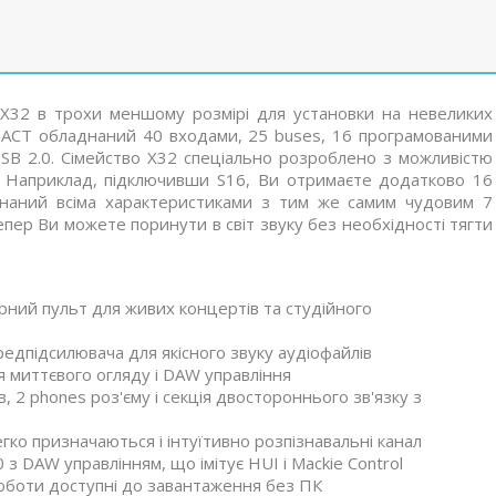
 Х32 в трохи меншому розмірі для установки на невеликих
MPACT обладнаний 40 входами, 25 buses, 16 програмованими
SB 2.0. Сімейство Х32 спеціально розроблено з можливістю
 Наприклад, підключивши S16, Ви отримаєте додатково 16
наний всіма характеристиками з тим же самим чудовим 7
пер Ви можете поринути в світ звуку без необхідності тягти
ний пульт для живих концертів та студійного
едпідсилювача для якісного звуку аудіофайлів
 миттєвого огляду і DAW управління
в, 2 phones роз'єму і секція двостороннього зв'язку з
легко призначаються і інтуїтивно розпізнавальні канал
0 з DAW управлінням, що імітує HUI і Mackie Control
 роботи доступні до завантаження без ПК