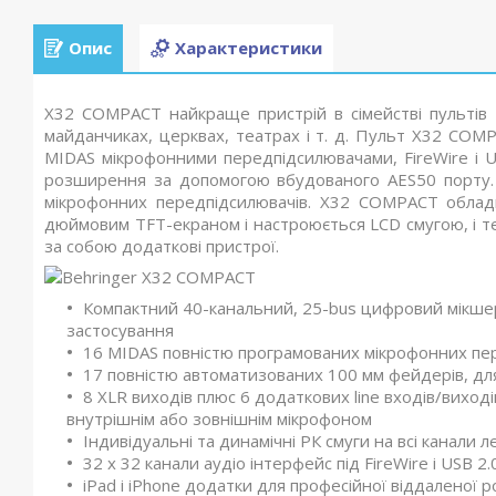
Опис
Характеристики
X32 COMPACT найкраще пристрій в сімействі пультів
майданчиках, церквах, театрах і т. д. Пульт X32 CO
MIDAS мікрофонними передпідсилювачами, FireWire і U
розширення за допомогою вбудованого AES50 порту.
мікрофонних передпідсилювачів. X32 COMPACT облад
дюймовим TFT-екраном і настроюється LCD смугою, і те
за собою додаткові пристрої.
Компактний 40-канальний, 25-bus цифровий мікшер
застосування
16 MIDAS повністю програмованих мікрофонних пер
17 повністю автоматизованих 100 мм фейдерів, для
8 XLR виходів плюс 6 додаткових line входів/виході
внутрішнім або зовнішнім мікрофоном
Індивідуальні та динамічні РК смуги на всі канали 
32 х 32 канали аудіо інтерфейс під FireWire і USB 2.
iPad і iPhone додатки для професійної віддаленої