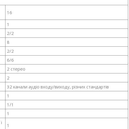
16
1
2/2
8
2/2
6/6
2 стерео
2
32 канали аудіо входу/виходу, різних стандартів
1
1/1
1
і
1