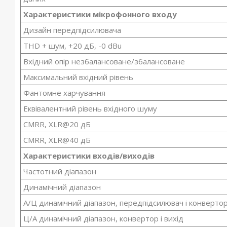
Характеристики мікрофонного входу
Дизайн передпідсилювача
THD + шум, +20 дБ, -0 dBu
Вхідний опір незбалансоване/збалансоване
Максимальний вхідний рівень
Фантомне харчування
Еквівалентний рівень вхідного шуму
CMRR, XLR@20 дБ
CMRR, XLR@40 дБ
Характеристики входів/виходів
Частотний діапазон
Динамічний діапазон
А/Ц динамічний діапазон, передпідсилювач і конверто
Ц/А динамічний діапазон, конвертор і вихід