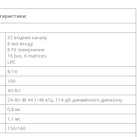
теристики:
32 вхідних каналу
8 aux входу
8 FX повернення
16 bus, 6 matrices
LRC
8/16
100
40-біт
24-біт @ 44.1/48 кГц, 114 дБ динамічного діапазону
0,8 мс
1,1 мс
150/160