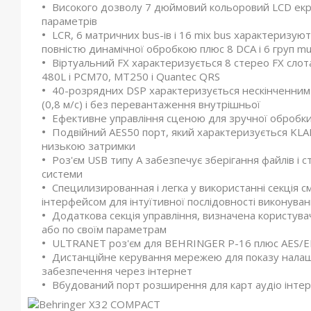
Високого дозволу 7 дюймовий кольоровий LCD екра
параметрів
LCR, 6 матричних bus-ів і 16 mix bus характеризую
повністю динамічної обробкою плюс 8 DCA і 6 груп m
Віртуальний FX характеризується 8 стерео FX сло
480L і PCM70, MT250 і Quantec QRS
40-розрядних DSP характеризується нескінченним
(0,8 м/с) і без перевантаження внутрішньої
Ефективне управління сценою для зручної обробки
Подвійний AES50 порт, який характеризується KL
низькою затримки
Роз'єм USB типу А забезпечує зберігання файлів і 
системи
Специлизированная і легка у використанні секція с
інтерфейсом для інтуїтивної послідовності виконуван
Додаткова секція управління, визначена користува
або по своїм параметрам
ULTRANET роз'єм для BEHRINGER P-16 плюс AES/EB
Дистанційне керування мережею для показу налаш
забезпечення через інтернет
Вбудований порт розширення для карт аудіо інте