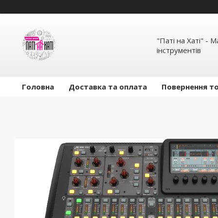
"Паті на Хаті" - 
інструментів
Головна
Доставка та оплата
Повернення то