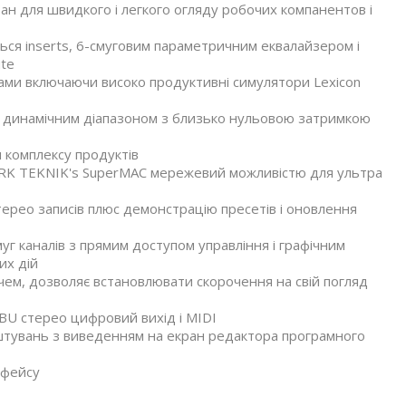
н для швидкого і легкого огляду робочих компанентов і
ться inserts, 6-смуговим параметричним еквалайзером і
ute
тами включаючи високо продуктивні симулятори Lexicon
 динамічним діапазоном з близько нульовою затримкою
 комплексу продуктів
ARK TEKNIK's SuperMAC мережевий можливістю для ультра
стерео записів плюс демонстрацію пресетів і оновлення
муг каналів з прямим доступом управління і графічним
их дій
чем, дозволяє встановлювати скорочення на свій погляд
U стерео цифровий вихід і MIDI
тувань з виведенням на екран редактора програмного
рфейсу