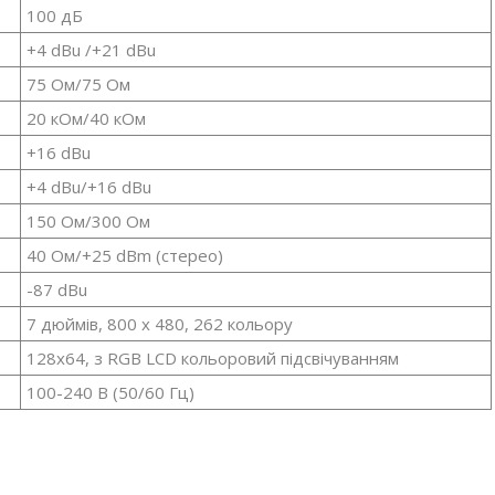
100 дБ
+4 dBu /+21 dBu
75 Ом/75 Ом
20 кОм/40 кОм
+16 dBu
+4 dBu/+16 dBu
150 Ом/300 Ом
40 Ом/+25 dBm (стерео)
-87 dBu
7 дюймів, 800 х 480, 262 кольору
128х64, з RGB LCD кольоровий підсвічуванням
100-240 В (50/60 Гц)