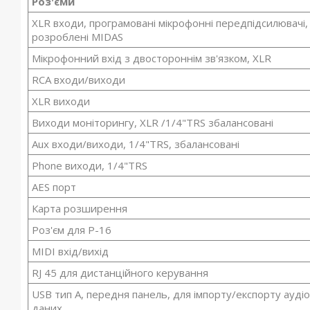
Роз'єми
XLR входи, програмовані мікрофонні передпідсилювачі,
розроблені MIDAS
Мікрофонний вхід з двостороннім зв'язком, XLR
RCA входи/виходи
XLR виходи
Виходи моніторингу, XLR /1/4"TRS збалансовані
Aux входи/виходи, 1/4"TRS, збалансовані
Phone виходи, 1/4"TRS
AES порт
Карта розширення
Роз'єм для Р-16
MIDI вхід/вихід
RJ 45 для дистанційного керування
USB тип А, передня панель, для імпорту/експорту аудіо 
даних