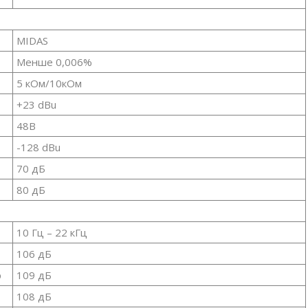
MIDAS
Менше 0,006%
5 кОм/10кОм
+23 dBu
48В
-128 dBu
70 дБ
80 дБ
10 Гц – 22 кГц
106 дБ
р
109 дБ
108 дБ