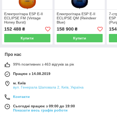
Електрогітара ESP E-II
Електрогітара ESP E-II
7-ст
ECLIPSE FM (Vintage
ECLIPSE QM (Reindeer
ESP 
Honey Burst)
Blue)
(Pur
152 488
158 900
154
₴
₴
Купити
Купити
Про нас
99% позитивних з 463 відгуків за рік
Працює з 14.08.2019
м. Київ
вул. Генерала Шаповала 2, Київ, Україна
Контакти
Сьогодні працює з 09:00 до 19:00
Показати весь графік роботи