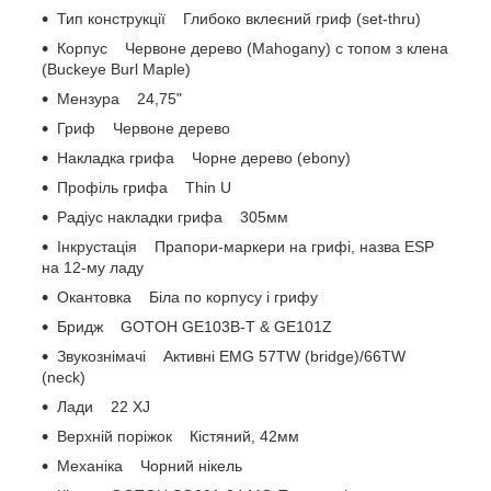
Тип конструкції Глибоко вклеєний гриф (set-thru)
Корпус Червоне дерево (Mahogany) c топом з клена
(Buckeye Burl Maple)
Мензура 24,75"
Гриф Червоне дерево
Накладка грифа Чорне дерево (ebony)
Профіль грифа Thin U
Радіус накладки грифа 305мм
Інкрустація Прапори-маркери на грифі, назва ESP
на 12-му ладу
Окантовка Біла по корпусу і грифу
Бридж GOTOH GE103B-T & GE101Z
Звукознімачі Активні EMG 57TW (bridge)/66TW
(neck)
Лади 22 XJ
Верхній поріжок Кістяний, 42мм
Механіка Чорний нікель