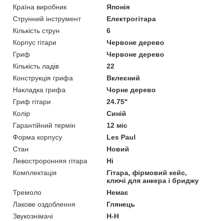
Країна виробник
Японія
Струнний інструмент
Електрогітара
Кількість струн
6
Корпус гітари
Червоне дерево
Гриф
Червоне дерево
Кількість ладів
22
Конструкція грифа
Вклеєний
Накладка грифа
Чорне дерево
Гриф гітари
24.75"
Колір
Синій
Гарантійний термін
12 міс
Форма корпусу
Les Paul
Стан
Новий
Левостроронняя гітара
Ні
Комплектація
Гітара, фірмовий кейс,
ключі для анкера і бриджу
Тремоло
Немає
Лакове оздоблення
Глянець
Звукознімачі
H-H