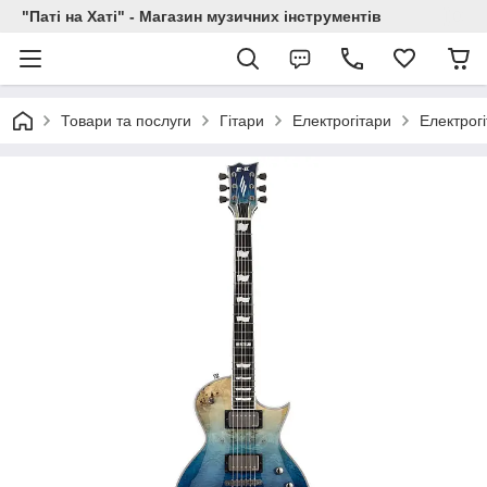
"Паті на Хаті" - Магазин музичних інструментів
Товари та послуги
Гітари
Електрогітари
Електрог