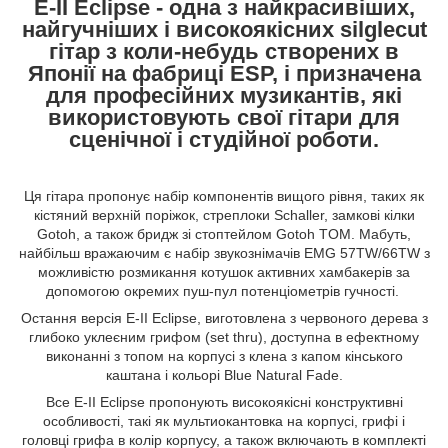
E-II Eclipse - одна з найкрасивіших,
найгучніших і високоякісних silglecut
гітар з коли-небудь створених в
Японії на фабриці ESP, і призначена
для професійних музикантів, які
використовують свої гітари для
сценічної і студійної роботи.
Ця гітара пропонує набір компонентів вищого рівня, таких як
кістяний верхній поріжок, стреплоки Schaller, замкові кілки
Gotoh, а також бридж зі стоптейлом Gotoh TOM. Мабуть,
найбільш вражаючим є набір звукознімачів EMG 57TW/66TW з
можливістю розмикання котушок активних хамбакерів за
допомогою окремих пуш-пул потенціометрів гучності.
Остання версія E-II Eclipse, виготовлена з червоного дерева з
глибоко уклеєним грифом (set thru), доступна в ефектному
виконанні з топом на корпусі з клена з капом кінського
каштана і кольорі Blue Natural Fade.
Все E-II Eclipse пропонують високоякісні конструктивні
особливості, такі як мультиокантовка на корпусі, грифі і
головці грифа в колір корпусу, а також включають в комплекті