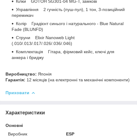
Кілки GOTOH SG301-04 MG-T, замкові
Управління 2 гучність (пуш-пул), 1 тон, 3-позиційний
перемикач
Колір Градієнт синього і натурального - Blue Natural
Fade (BLUNFD)
Струни Elixir Nanoweb Light
(.010/.013/.017/.026/.036/.046)
Комплектація Гітара, фірмовий кейс, ключі для
анкера і бриджу
Виробництво:
Японія
Гарантія:
12 місяців (на електронні та механічні компоненти)
Приховати
Характеристики
Основні
Виробник
ESP