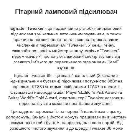
Гітарний ламповий підсилювач
Egnater Tweaker
- це надзвичайно різнобічний ламповий
підсилювач з унікальним витонченим звучанням, а також
практично нескінченною тональною палітрою завдяки
численним перемикачам “Tweaker”. У секції гейну,
еквалайзера і навіть майстер каналу, скрізь є "Tweaker"-
перемикачі, які пропонують широкий спектр звучань від
гладкого і м'якого до пересиченого гармоніками "lead"
звучання.
Egnater Tweaker 88 - це квазі 4-канальний (2 канали з
індивідуальними бустами) підсилювач потужністю 88Вт на
парі ламп KT88 і чотирма підібраними 12AX7 в преампі.
Отримавши нагороди Guitar Player’sEditor’s Pick Award та
Guitar World’s Gold Award, флагман серії Tweaker дозволить
персоналізувати кожен аспект Вашого звучання.
Тринадцять перемикачів на передній панелі вам в цьому
допоможуть. Канали з бустом можуть працювати як в чистому
режимі так і з гейн бустом, наприклад для соло партій. Від
розкішного чистого звучання й до шреду, Tweaker 88 може