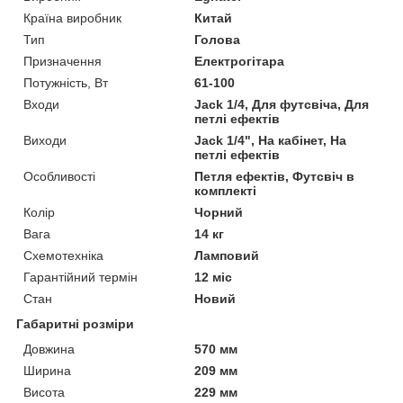
Країна виробник
Китай
Тип
Голова
Призначення
Електрогітара
Потужність, Вт
61-100
Входи
Jack 1/4, Для футсвіча, Для
петлі ефектів
Виходи
Jack 1/4", На кабінет, На
петлі ефектів
Особливості
Петля ефектів, Футсвіч в
комплекті
Колір
Чорний
Вага
14 кг
Схемотехніка
Ламповий
Гарантійний термін
12 міс
Стан
Новий
Габаритні розміри
Довжина
570 мм
Ширина
209 мм
Висота
229 мм