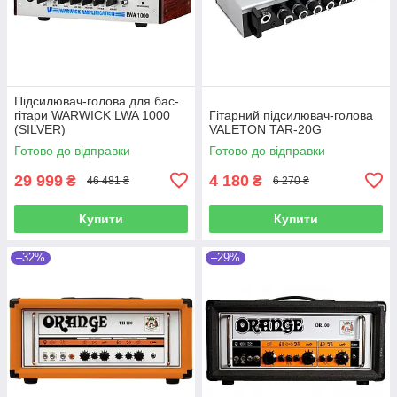
Підсилювач-голова для бас-
гітари WARWICK LWA 1000
Гітарний підсилювач-голова
(SILVER)
VALETON TAR-20G
Готово до відправки
Готово до відправки
29 999
4 180
₴
₴
46 481 ₴
6 270 ₴
Купити
Купити
–32%
–29%