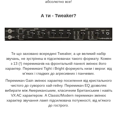
абсолютно все!
А ти - Tweaker?
Те що заховано всередині Tweaker, а це великий набір
звучань, не зустрінеш в підсилювачах такого формату. Кожен
з 13 (!) перемикачів на фронтальній панелі змінює його
характер. Перемикачі Tight і Bright формують низи і верхи: від
м'яких і гладких до агресивних і панчевих.
Перемикач Gain змінює характер посилення від кристального
чистого до суворого хай-гейну. Перемикач EQ дозволяє
вибирати між Американським, класичним Британським і навіть
VX AC характером. А Classic/Modern перемикач змінює
характер звучання ламп підсилювача потужності, від м'якого
до гострого.