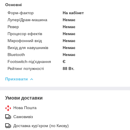
Основні
Форм-фактор
На кабінет
Лупер/Драм-машина
Немає
Ревер
Немає
Процесор ефектів
Немає
Мікрофонний вхід
Немає
Вихід для навушників
Немає
Bluetooth
Немає
Footswitch-під'єднання
Є
Рейтинг потужності
88 Вт.
Приховати
Умови доставки
Нова Пошта
Самовивіз
Доставка кур'єром (по Києву)