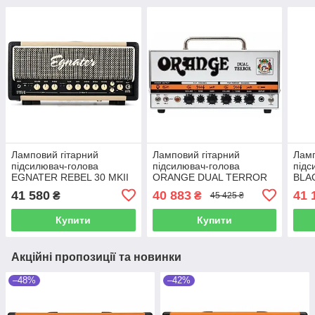
Ламповий гітарний
Ламповий гітарний
Ламп
підсилювач-голова
підсилювач-голова
підс
EGNATER REBEL 30 MKII
ORANGE DUAL TERROR
BLA
STA
41 580
40 883
41 
₴
₴
45 425 ₴
Купити
Купити
Акційні пропозиції та новинки
–48%
–42%