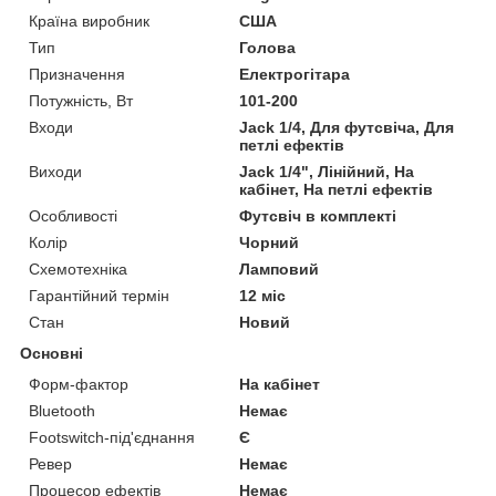
Країна виробник
США
Тип
Голова
Призначення
Електрогітара
Потужність, Вт
101-200
Входи
Jack 1/4, Для футсвіча, Для
петлі ефектів
Виходи
Jack 1/4", Лінійний, На
кабінет, На петлі ефектів
Особливості
Футсвіч в комплекті
Колір
Чорний
Схемотехніка
Ламповий
Гарантійний термін
12 міс
Стан
Новий
Основні
Форм-фактор
На кабінет
Bluetooth
Немає
Footswitch-під'єднання
Є
Ревер
Немає
Процесор ефектів
Немає