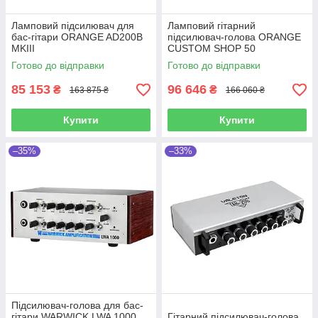
Ламповий підсилювач для
Ламповий гітарний
бас-гітари ORANGE AD200B
підсилювач-голова ORANGE
MKIII
CUSTOM SHOP 50
Готово до відправки
Готово до відправки
85 153
96 646
₴
₴
163 875 ₴
166 060 ₴
Купити
Купити
–35%
–33%
Підсилювач-голова для бас-
гітари WARWICK LWA 1000
Гітарний підсилювач-голова