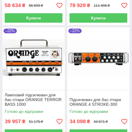
58 634
78 929
₴
₴
86 609 ₴
111 406 ₴
Купити
Купити
–22%
–22%
Ламповий підсилювач для
бас-гітари ORANGE TERROR
Підсилювач для бас-гітари
BASS 1000
ORANGE 4 STROKE-300
Готово до відправки
Готово до відправки
39 957
34 098
₴
₴
51 175 ₴
43 671 ₴