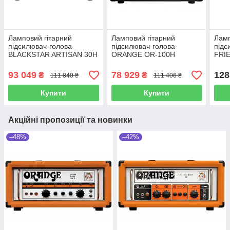
Ламповий гітарний
Ламповий гітарний
Ламп
підсилювач-голова
підсилювач-голова
підс
BLACKSTAR ARTISAN 30H
ORANGE OR-100H
FRI
(BLACK)
93 049
78 929
128
₴
₴
111 840 ₴
111 406 ₴
Купити
Купити
Акційні пропозиції та новинки
–48%
–42%