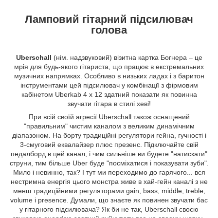
Ламповий гітарний підсилювач
голова
Uberschall
(нім. надзвуковий) візитна картка Богнера – це
мрія для будь-якого гітариста, що працює в екстремальних
музичних напрямках. Особливо в низьких ладах і з баритон
інструментами цей підсилювач у комбінації з фірмовим
кабінетом Uberkab 4 x 12 здатний показати як повинна
звучати гітара в стилі хеві!
При всій своїй агресії Uberschall також оснащений
"правильним" чистим каналом з великим динамічним
діапазоном. На борту традиційні регулятори гейна, гучності і
3-смуговий еквалайзер плюс презенс. Підключайте свій
педалборд в цей канал, і чим сильніше ви будете "натискати"
струни, тим більше Uber буде "посміхатися і показувати зуби".
Мило і невинно, так? І тут ми переходимо до гарячого... вся
нестримна енергія цього монстра живе в хай-гейн каналі з не
менш традиційними регуляторами gain, bass, middle, treble,
volume і presence. Думали, що знаєте як повинен звучати бас
у гітарного підсилювача? Як би не так, Uberschall своєю