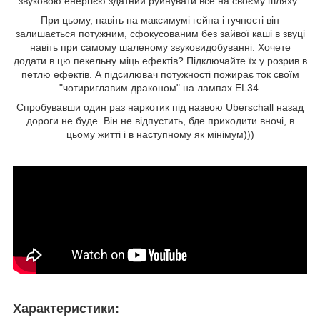
звуковою енергією здатний руйнувати все на своєму шляху.
При цьому, навіть на максимумі гейна і гучності він
залишається потужним, сфокусованим без зайвої каші в звуці
навіть при самому шаленому звуковидобуванні. Хочете
додати в цю пекельну міць ефектів? Підключайте їх у розрив в
петлю ефектів. А підсилювач потужності пожирає ток своїм
"чотириглавим драконом" на лампах EL34.
Спробувавши один раз наркотик під назвою Uberschall назад
дороги не буде. Він не відпустить, бде приходити вночі, в
цьому житті і в наступному як мінімум)))
Характеристики: