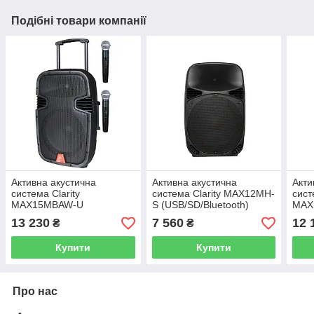
Подібні товари компанії
Активна акустична
Активна акустична
Акти
система Clarity
система Clarity MAX12MH-
сист
MAX15MBAW-U
S (USB/SD/Bluetooth)
MAX
(Аккомулятор + USB +
(Акк
13 230
7 560
12 
₴
₴
Bluetooth + два радіо
Blue
мікрофона)
мікр
Купити
Купити
Про нас