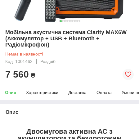
Мобільна акустична система Clarity MAX6W
(Аккомулятор + USB + Bluetooth +
Радіомікрофон)
Немає в наявності
Код: 1001462
Роздріб
7 560
₴
Опис
Характеристики
Доставка
Оплата
Умови п
Опис
Двосмугова активна АС з
акумулятором та бездротовим