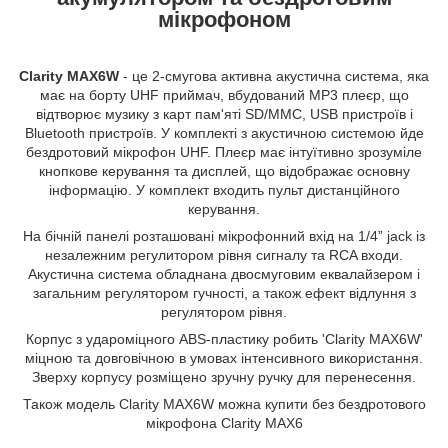
мікрофоном
Clarity MAX6W
- це 2-смугова активна акустична система, яка
має на борту UHF приймач, вбудований MP3 плеєр, що
відтворює музику з карт пам'яті SD/MMC, USB пристроїв і
Bluetooth пристроїв. У комплекті з акустичною системою йде
бездротовий мікрофон UHF. Плеєр має інтуїтивно зрозуміле
кнопкове керування та дисплей, що відображає основну
інформацію. У комплект входить пульт дистанційного
керування.
На бічній панелі розташовані мікрофонний вхід на 1/4” jack із
незалежним регулитором рівня сигналу та RCA входи.
Акустична система обладнана двосмуговим еквалайзером і
загальним регулятором гучності, а також ефект відлуння з
регулятором рівня.
Корпус з удароміцного ABS-пластику робить 'Clarity MAX6W'
міцною та довговічною в умовах інтенсивного використання.
Зверху корпусу розміщено зручну ручку для перенесення.
Також модель Clarity MAX6W можна купити без бездротового
мікрофона Clarity MAX6