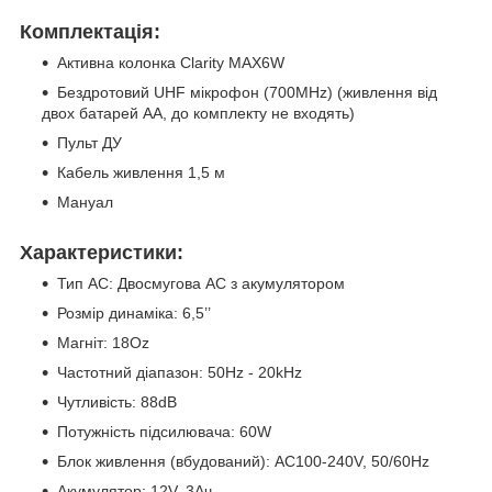
Комплектація:
Активна колонка Clarity MAX6W
Бездротовий UHF мікрофон (700MHz) (живлення від
двох батарей AA, до комплекту не входять)
Пульт ДУ
Кабель живлення 1,5 м
Мануал
Характеристики:
Тип АС: Двосмугова АС з акумулятором
Розмір динаміка: 6,5’’
Магніт: 18Oz
Частотний діапазон: 50Hz - 20kHz
Чутливість: 88dB
Потужність підсилювача: 60W
Блок живлення (вбудований): AC100-240V, 50/60Hz
Акумулятор: 12V, 3Ач