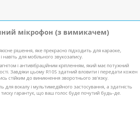
ний мікрофон (з вимикачем)
кісне рішення, яке прекрасно підходить для караоке,
 навіть для мобільного звукозапису.
гнітом і антивібраційним кріпленням, який має потужний
ності. Завдяки цьому R10S здатний вловити і передати кожен
сь стійким до виникнення зворотнього зв'язку.
ь для вокалу і мультимедійного застосування, а здатність
тиску гарантує, що ваш голос буде почутий будь-де.