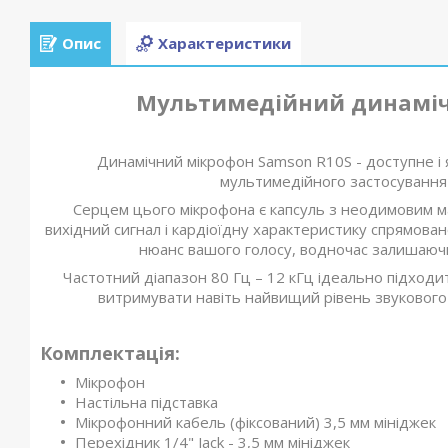
Опис
Характеристики
Мультимедійний динаміч
Динамічний мікрофон Samson R10S - доступне і я
мультимедійного застосування і
Серцем цього мікрофона є капсуль з неодимовим ма
вихідний сигнал і кардіоїдну характеристику спрямова
нюанс вашого голосу, водночас залишаючи
Частотний діапазон 80 Гц – 12 кГц ідеально підходит
витримувати навіть найвищий рівень звукового 
Комплектація:
Мікрофон
Настільна підставка
Мікрофонний кабель (фіксований) 3,5 мм мініджек
Перехідник 1/4" Jack - 3,5 мм мініджек