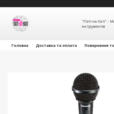
"Паті на Хаті" - 
інструментів
Головна
Доставка та оплата
Повернення то