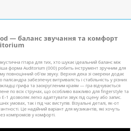
wood — баланс звучання та комфорт
itorium
устична гітара для тих, хто шукає ідеальний баланс між
іша форма Auditorium (000) робить інструмент зручним для
ому повноцінний об’єм звуку. Верхня дека зі смереки додає
го палісандра забезпечує витривалість і стабільність у різних
акладці грифа та заокругленим краям — гра відчувається
не по всіх струнах, що особливо важливо для fingerstyle та
E-1 дозволяє легко адаптувати звук під сцену або запис.
 умовах, так і під час виступів. Візуальні деталі, як-от
нтності. Це надійний варіант для музикантів, які хочуть
без компромісів у комфорті.