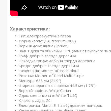
Характеристики:
Тип: електроакустична гітара
Форма корпусу: Auditorium (000)
Верхня дека: ялина (Spruce)
Задня дека та обичайки: HPL (ламінат високого тиск
Гриф: добірна тверда деревина
Накладка грифа: добірна тверда деревина
Бридж: добірна тверда деревина
Інкрустація: Mother-of-Pearl Block
Розетка: Mother-of-Pearl Multi-Stripe
Мензура: 633 мм (24.9")
Ширина верхнього поріжка: 44.5 мм (1.75")
Верхній поріжок: White Corian
Сідло: компенсоване White TUSQ
Кількість ладів: 20
Електроніка: Martin E-1 з вбудованим тюнером
Керування: гучність, тон, фаза, тюнер