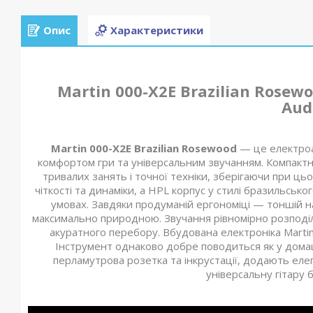
Опис
Характеристики
Martin 000-X2E Brazilian Rose
Aud
Martin 000-X2E Brazilian Rosewood
— це електроак
комфортом гри та універсальним звучанням. Компактн
тривалих занять і точної техніки, зберігаючи при ць
чіткості та динаміки, а HPL корпус у стилі бразильсько
умовах. Завдяки продуманій ергономіці — тоншій н
максимально природною. Звучання рівномірно розподіле
акуратного перебору. Вбудована електроніка Martin 
Інструмент однаково добре поводиться як у домашніх
перламутрова розетка та інкрустації, додають елега
універсальну гітару 