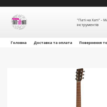
"Паті на Хаті" - 
інструментів
Головна
Доставка та оплата
Повернення то