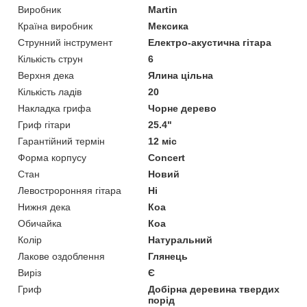
Виробник
Martin
Країна виробник
Мексика
Струнний інструмент
Електро-акустична гітара
Кількість струн
6
Верхня дека
Ялина цільна
Кількість ладів
20
Накладка грифа
Чорне дерево
Гриф гітари
25.4"
Гарантійний термін
12 міс
Форма корпусу
Concert
Стан
Новий
Левостроронняя гітара
Ні
Нижня дека
Коа
Обичайка
Коа
Колір
Натуральний
Лакове оздоблення
Глянець
Виріз
Є
Гриф
Добірна деревина твердих
порід