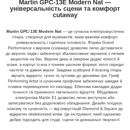
Martin GPC-13E Modern Nat —
універсальність сцени та комфорт
cutaway
Martin GPC-13E Modern Nat
— це сучасна електроакустична
гітара, створена для музикантів, яким важливі комфорт,
універсальність і сценічна готовність. Форма Grand
Performance з вирізом (cutaway) дозволяє легко діставатися
до верхніх ладів і забезпечує збалансоване звучання з легким
акцентом на бас. Верхня дека зі смереки додає чіткості й
атаки, а корпус із коа з тонким шпоном формує теплі середні
частоти та дзвінкі верхи. Завдяки scalloped X-bracing гітара
звучить відкрито, гучно та чутливо до динаміки гри. Гриф
Performing Artist із сучасним профілем забезпечує швидке й
плавне переміщення по накладці. Ебенова накладка додає
точності та приємного тактильного відчуття. Вбудована
електроніка Martin E1 дозволяє легко виступати або
записуватися без додаткового обладнання. Дизайн поєднує
класику та сучасність — від інкрустацій Diamond & Square до
відкритих skeletonized кілків. Це інструмент, який однаково
добре підходить для студії, сцени та домашньої творчості.