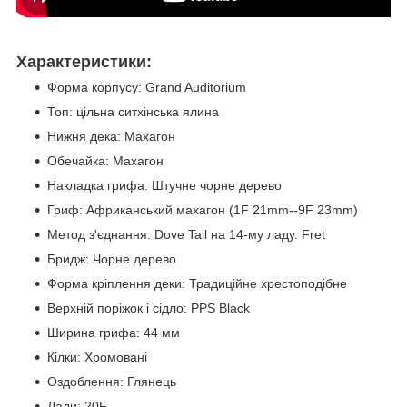
Характеристики:
Форма корпусу: Grand Auditorium
Топ: цільна ситхінська ялина
Нижня дека: Махагон
Обечайка: Махагон
Накладка грифа: Штучне чорне дерево
Гриф: Африканський махагон (1F 21mm--9F 23mm)
Метод з'єднання: Dove Tail на 14-му ладу. Fret
Бридж: Чорне дерево
Форма кріплення деки: Традиційне хрестоподібне
Верхній поріжок і сідло: PPS Black
Ширина грифа: 44 мм
Кілки: Хромовані
Оздоблення: Глянець
Лади: 20F