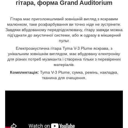
гітара, форма Grand Auditorium
Гітара має приголомшливий зовнішній вигляд з яскравим
малюнком, таке розфарбування ви точно ніде не зустрінете.
Завдяки вбудованому передпідсилювачу, гітару завжди можна
під'єднати до акустичної системи, або ж одразу в мікшерний
пульт.
Електроакустична гітара Tyma V-3 Plume яскрава, з
унікальним зовнішнім виглядом, має вбудовану електроніку
для різних потреб музиканта і створена тільки з перевірених
матеріалів.
Комплектація:
Tyma V-3 Plume, сумка, ремінь, накладка,
тканина для очищення.