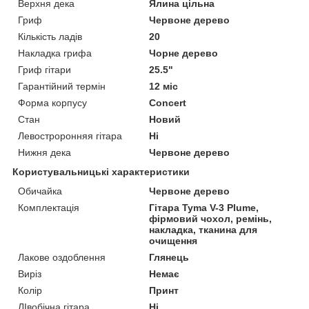
Верхня дека
Ялина цільна
Гриф
Червоне дерево
Кількість ладів
20
Накладка грифа
Чорне дерево
Гриф гітари
25.5"
Гарантійний термін
12 міс
Форма корпусу
Concert
Стан
Новий
Левостроронняя гітара
Ні
Нижня дека
Червоне дерево
Користувальницькі характеристики
Обичайка
Червоне дерево
Комплектація
Гітара Tyma V-3 Plume,
фірмовий чохол, ремінь,
накладка, тканина для
очищення
Лакове оздоблення
Глянець
Виріз
Немає
Колір
Принт
ЛІвобічна гітара
Ні