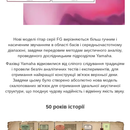
Нові моделі гітар серії FG вирізняються більш гучним і
насиченим звучанням в області басів і середньочастотному
діапазоні, завдяки передовим методам акустичного аналізу,
проведеного дослідницьким підрозділом Yamaha.
Фахівці Yamaha відмовилися від сліпого слідування традиціям
і провели безліч аналітичних тестів і експериментів, для
отримання найкращої конструкції зв'язок верхньої деки.
Завдяки цьому було створено абсолютно нова модель
скалопованих зв'язок для отримання ідеальної акустичної
структури, що поєднує чудову надійність і відмінну якість звуку.
50 років історії