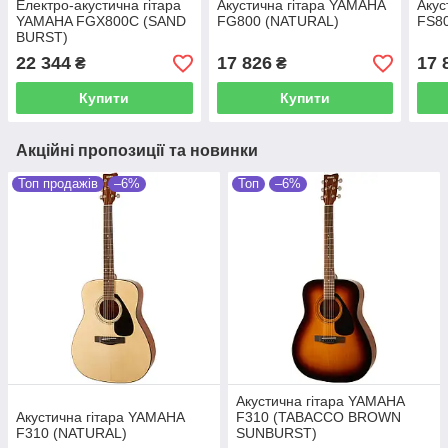
Електро-акустична гітара
Акустична гітара YAMAHA
Акус
YAMAHA FGX800C (SAND
FG800 (NATURAL)
FS80
BURST)
22 344
17 826
17 
₴
₴
Купити
Купити
Акційні пропозиції та новинки
Топ продажів
–6%
Топ
–6%
Акустична гітара YAMAHA
Акустична гітара YAMAHA
F310 (TABACCO BROWN
F310 (NATURAL)
SUNBURST)