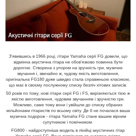
З'явившись в 1966 році, гітари Yamaha серії FG довели, що
відмінна акустична гітара не обов'язково повинна бути
дорогою. Створена з упором на зручність гри, музичне
звучання і, звичайно ж, чудову якість виготовлення,
оригінальна FG180 дуже швидко стала справжньою класикою,
що має в своєму послужному списку безліч хітових записів.
50 років по тому, нові гітари серії FG і FS, вирізняються тією ж
якістю виготовлення, чудовим звучанням і зручністю гри.
Можливо, саме тому вони і увійшли до списку обраних
мільйонами гітаристів по всьому світу. Де б не почалася ваша
музична подорож - гітара Yamaha FG стане вашим вірним
супутником і помічником.
FG800 - найдоступніша модель в лінійці акустичних гітар
Yamaha серії FG. Вона відрізняється чудовою якістю