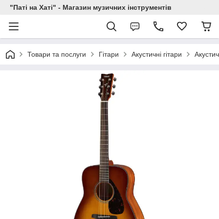
"Паті на Хаті" - Магазин музичних інструментів
Товари та послуги
Гітари
Акустичні гітари
Акустич