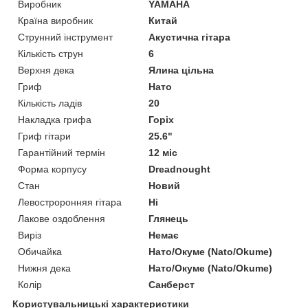
Виробник
YAMAHA
Країна виробник
Китай
Струнний інструмент
Акустична гітара
Кількість струн
6
Верхня дека
Ялина цільна
Гриф
Нато
Кількість ладів
20
Накладка грифа
Горіх
Гриф гітари
25.6"
Гарантійний термін
12 міс
Форма корпусу
Dreadnought
Стан
Новий
Левостроронняя гітара
Ні
Лакове оздоблення
Глянець
Виріз
Немає
Обичайка
Нато/Окуме (Nato/Okume)
Нижня дека
Нато/Окуме (Nato/Okume)
Колір
Санберст
Користувальницькі характеристики