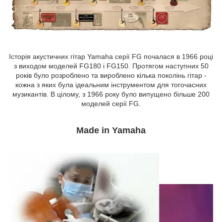
Історія акустичних гітар Yamaha серії FG почалася в 1966 році
з виходом моделей FG180 і FG150. Протягом наступних 50
років було розроблено та вироблено кілька поколінь гітар -
кожна з яких була ідеальним інструментом для тогочасних
музикантів. В цілому, з 1966 року було випущено більше 200
моделей серії FG.
Made in Yamaha