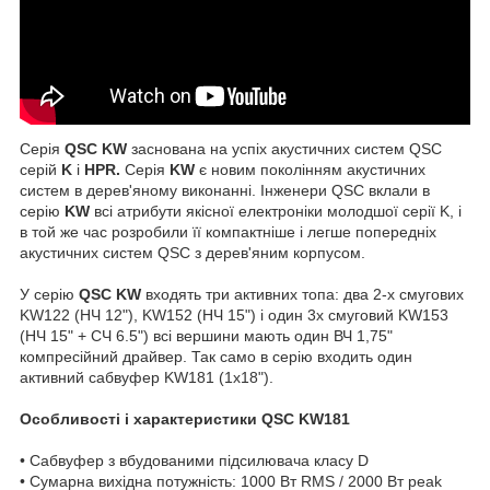
Серія
QSC KW
заснована на успіх акустичних систем QSC
серій
K
і
HPR.
Серія
KW
є новим поколінням акустичних
систем в дерев'яному виконанні. Інженери QSC вклали в
серію
KW
всі атрибути якісної електроніки молодшої серії K, і
в той же час розробили її компактніше і легше попередніх
акустичних систем QSC з дерев'яним корпусом.
У серію
QSC KW
входять три активних топа: два 2-х смугових
KW122 (НЧ 12"), KW152 (НЧ 15") і один 3х смуговий KW153
(НЧ 15" + СЧ 6.5") всі вершини мають один ВЧ 1,75"
компресійний драйвер. Так само в серію входить один
активний сабвуфер KW181 (1х18").
Особливості і характеристики QSC KW181
• Сабвуфер з вбудованими підсилювача класу D
• Сумарна вихідна потужність: 1000 Вт RMS / 2000 Вт peak