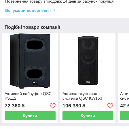
Повернення товару впродовж 14 днів за рахунок покупця
Всі умови повернення
Подібні товари компанії
Активний сабвуфер QSC
Активна акустична
Акти
KS112
система QSC KW153
сист
72 360
106 380
42 
₴
₴
Купити
Купити