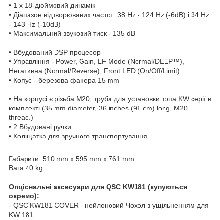
• 1 х 18-дюймовий динамік
• Діапазон відтворюваних частот: 38 Hz - 124 Hz (-6dB) і 34 Hz
- 143 Hz (-10dB)
• Максимальний звуковий тиск - 135 dB
• Вбудований DSP процесор
• Управління - Power, Gain, LF Mode (Normal/DEEP™),
Негативна (Normal/Reverse), Front LED (On/Off/Limit)
• Копус - березова фанера 15 mm
• На корпусі є різьба M20, труба для установки топа KW серії в
комплекті (35 mm diameter, 36 inches (91 cm) long, M20
thread.)
• 2 Вбудовані ручки
• Коліщатка для зручного транспортування
Габарити: 510 mm x 595 mm x 761 mm
Вага 40 kg
Опціональні аксесуари для QSC KW181 (купуються
окремо):
- QSC KW181 COVER - нейлоновий Чохол з ущільненням для
KW 181