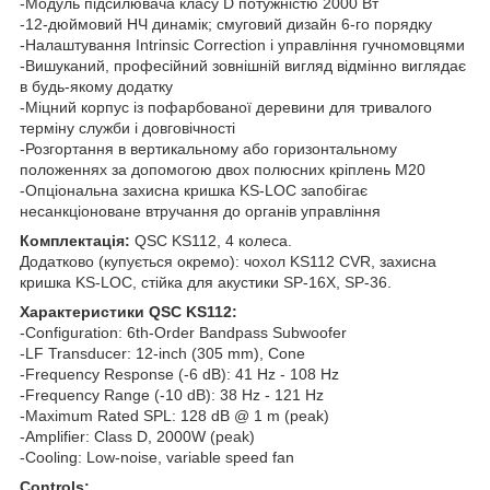
-Модуль підсилювача класу D потужністю 2000 Вт
-12-дюймовий НЧ динамік; смуговий дизайн 6-го порядку
-Налаштування Intrinsic Correction і управління гучномовцями
-Вишуканий, професійний зовнішній вигляд відмінно виглядає
в будь-якому додатку
-Міцний корпус із пофарбованої деревини для тривалого
терміну служби і довговічності
-Розгортання в вертикальному або горизонтальному
положеннях за допомогою двох полюсних кріплень M20
-Опціональна захисна кришка KS-LOC запобігає
несанкціоноване втручання до органів управління
Комплектація:
QSC KS112, 4 колеса.
Додатково (купується окремо): чохол KS112 CVR, захисна
кришка KS-LOC, стійка для акустики SP-16X, SP-36.
Характеристики QSC KS112:
-Configuration: 6th-Order Bandpass Subwoofer
-LF Transducer: 12-inch (305 mm), Cone
-Frequency Response (-6 dB): 41 Hz - 108 Hz
-Frequency Range (-10 dB): 38 Hz - 121 Hz
-Maximum Rated SPL: 128 dB @ 1 m (peak)
-Amplifier: Class D, 2000W (peak)
-Cooling: Low-noise, variable speed fan
Controls: