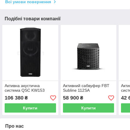
Всі умови повернення
Подібні товари компанії
Активна акустична
Активний сабвуфер FBT
Акти
система QSC KW153
Subline 112SA
сист
106 380
58 900
42 
₴
₴
Купити
Купити
Про нас