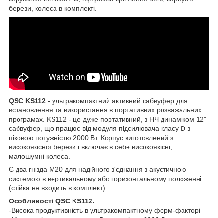
берези, колеса в комплекті.
QSC KS112
- ультракомпактний активний сабвуфер для
встановлення та використання в портативних розважальних
програмах. KS112 - це дуже портативний, з НЧ динаміком 12"
сабвуфер, що працює від модуля підсилювача класу D з
піковою потужністю 2000 Вт. Корпус виготовлений з
високоякісної берези і включає в себе високоякісні,
малошумні колеса.
Є два гнізда M20 для надійного з'єднання з акустичною
системою в вертикальному або горизонтальному положенні
(стійка не входить в комплект).
Особливості QSC KS112:
-Висока продуктивність в ультракомпактному форм-факторі