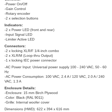
-Power On/Off
-Gain Control
-Rotary encoder
-2 x selection buttons
Indicators:
-2 x Power LED (front and rear)
-Input Signal LED
-Limiter Active LED
Connectors:
-2 x locking XLR/F 1/4-inch combo
-2 x XLR/M (Loop-thru Output)
-1 x locking IEC power connector
-AC Power Input: Universal power supply 100 - 240 VAC, 50 - 60
Hz
-AC Power Consumption: 100 VAC, 2.4 A / 120 VAC, 2.0 A / 240
VAC, 1.3 A
Enclosure Details:
-Enclosure: 15 mm Birch Plywood
-Color: Black (RAL 9011)
-Grille: Internal woofer cover
Dimensions (HWD): 622 x 394 x 616 mm