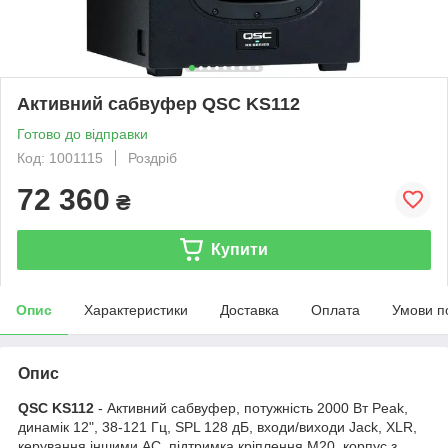
Активний сабвуфер QSC KS112
Готово до відправки
Код: 1001115
Роздріб
72 360
₴
Купити
Опис
Характеристики
Доставка
Оплата
Умови п
Опис
QSC KS112
- Активний сабвуфер, потужність 2000 Вт Peak,
динамік 12", 38-121 Гц, SPL 128 дБ, входи/виходи Jack, XLR,
керування іншими АС, підтримка кріплення M20, корпус з