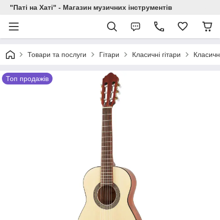
"Паті на Хаті" - Магазин музичних інструментів
Товари та послуги
Гітари
Класичні гітари
Класичні
Топ продажів