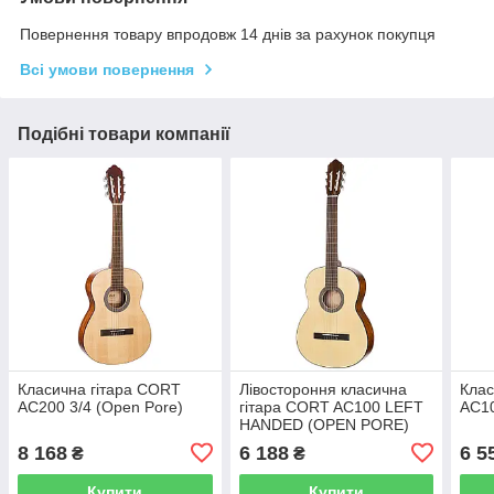
Повернення товару впродовж 14 днів за рахунок покупця
Всі умови повернення
Подібні товари компанії
Класична гітара CORT
Лівостороння класична
Клас
AC200 3/4 (Open Pore)
гітара CORT AC100 LEFT
AC10
HANDED (OPEN PORE)
8 168
6 188
6 5
₴
₴
Купити
Купити