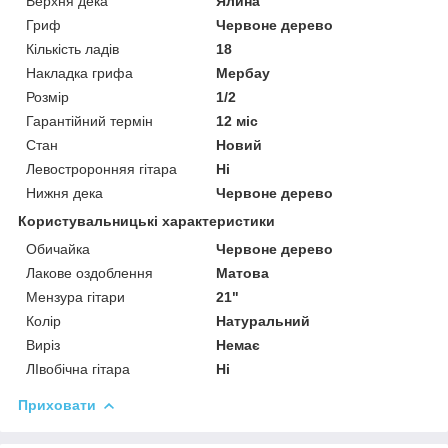
Верхня дека
Ялина
Гриф
Червоне дерево
Кількість ладів
18
Накладка грифа
Мербау
Розмір
1/2
Гарантійний термін
12 міс
Стан
Новий
Левостроронняя гітара
Ні
Нижня дека
Червоне дерево
Користувальницькі характеристики
Обичайка
Червоне дерево
Лакове оздоблення
Матова
Мензура гітари
21"
Колір
Натуральний
Виріз
Немає
ЛІвобічна гітара
Ні
Приховати