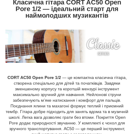
Класична гітара CORT AC50 Open
Pore 1/2 — ідеальний старт для
наймолодших музикантів
CORT AC50 Open Pore 1/2
— це компактна класична гітара,
створена спеціально для дітей та початківців. Завдяки
зменшеному корпусу та коротшій мензурі інструмент
максимально зручний для навчання. Нейлонові струни
забезпечують м’яке натискання і комфорт для пальців.
Поєднання ялини та махагоні формує теплий і приємний
тембр. Гітара добре підходить для занять вдома та в музичній
школі. Легка вага дозволяє грати без втоми. Покриття Open
Pore додає природності звучанню. У комплекті є чохол для
зручного транспортування. AC50 — це перший інструмент,