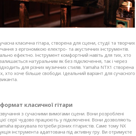
асна класична гітара, створена для сцени, студії та творчих
чання з ергономікою електро- та акустичних інструментів.
ально ефектно. Інструмент комфортний навіть для тих, хто
залишається натуральним як без підключення, так і через
 підходить для різних музичних стилів. Yamaha NTX1 створена
х, хто хоче більше свободи. Ідеальний варіант для сучасного
зиканта.
 формат класичної гітари
о звучання з сучасними вимогами сцени. Вони розроблені
цієї серії чудово працюють у підключенні. Вони дозволяють
amaha врахувала потреби різних гітаристів. Саме тому NX
рукція інструмента адаптована під активну гру. Ви отримуєте