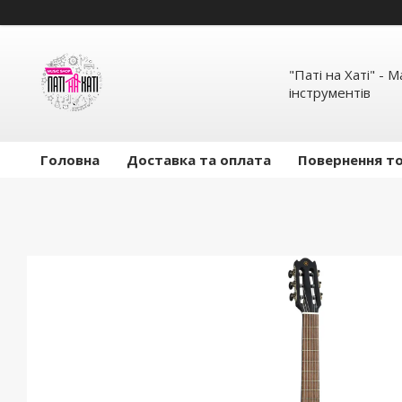
"Паті на Хаті" - 
інструментів
Головна
Доставка та оплата
Повернення то