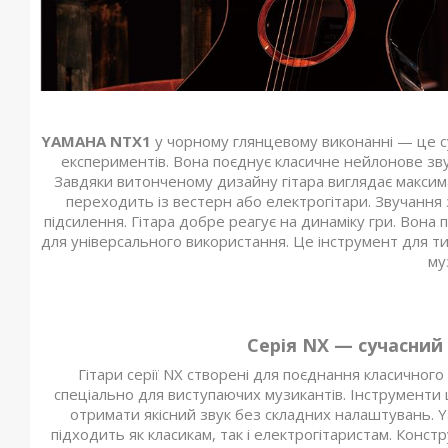
YAMAHA NTX1
у чорному глянцевому виконанні — це суч
експериментів. Вона поєднує класичне нейлонове зву
Завдяки витонченому дизайну гітара виглядає максим
переходить із вестерн або електрогітари. Звучання 
підсилення. Гітара добре реагує на динаміку гри. Вона
для універсального використання. Це інструмент для ти
му
Серія NX — сучасний
Гітари серії NX створені для поєднання класичног
спеціально для виступаючих музикантів. Інструменти 
отримати якісний звук без складних налаштувань. Y
підходить як класикам, так і електрогітаристам. Конст