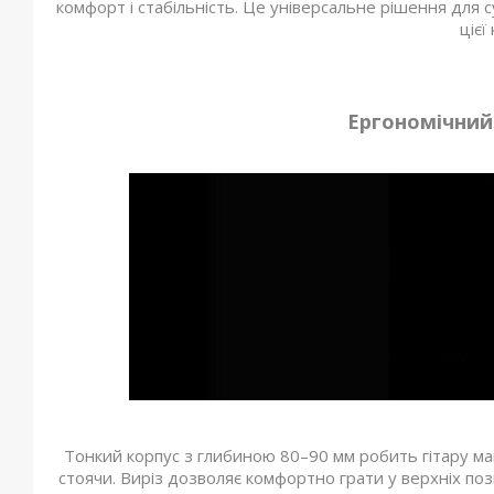
комфорт і стабільність. Це універсальне рішення для 
цієї
Ергономічний
Тонкий корпус з глибиною 80–90 мм робить гітару мак
стоячи. Виріз дозволяє комфортно грати у верхніх поз