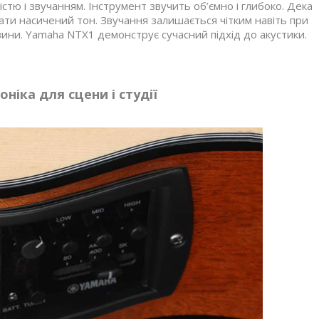
стю і звучанням. Інструмент звучить об’ємно і глибоко. Дека
ати насичений тон. Звучання залишається чітким навіть при
вини. Yamaha NTX1 демонструє сучасний підхід до акустики.
ніка для сцени і студії