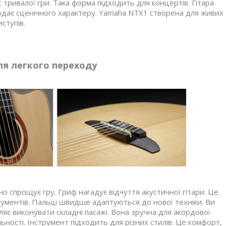
 тривалої гри. Така форма підходить для концертів. Гітара
додає сценічного характеру. Yamaha NTX1 створена для живих
иступів.
ля легкого переходу
 спрощує гру. Гриф нагадує відчуття акустичної гітари. Це
трументів. Пальці швидше адаптуються до нової техніки. Ви
яє виконувати складні пасажі. Вона зручна для акордової
ьності. Інструмент підходить для різних стилів. Це комфорт,