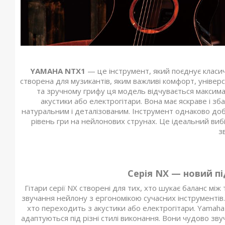
YAMAHA NTX1
— це інструмент, який поєднує класи
створена для музикантів, яким важливі комфорт, універс
та зручному грифу ця модель відчувається максима
акустики або електрогітари. Вона має яскраве і з
натуральним і деталізованим. Інструмент однаково добр
рівень гри на нейлонових струнах. Це ідеальний вибі
з
Серія NX — новий пі
Гітари серії NX створені для тих, хто шукає баланс мі
звучання нейлону з ергономікою сучасних інструментів. Ц
хто переходить з акустики або електрогітари. Yamaha
адаптуються під різні стилі виконання. Вони чудово зву