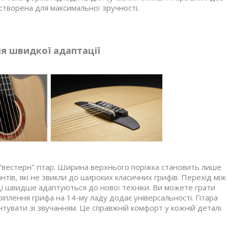
створена для максимальної зручності.
я швидкої адаптації
 "вестерн" гітар. Ширина верхнього поріжка становить лише
тів, які не звикли до широких класичних грифів. Перехід між
і швидше адаптуються до нової техніки. Ви можете грати
кріплення грифа на 14-му ладу додає універсальності. Гітара
тувати зі звучанням. Це справжній комфорт у кожній деталі.