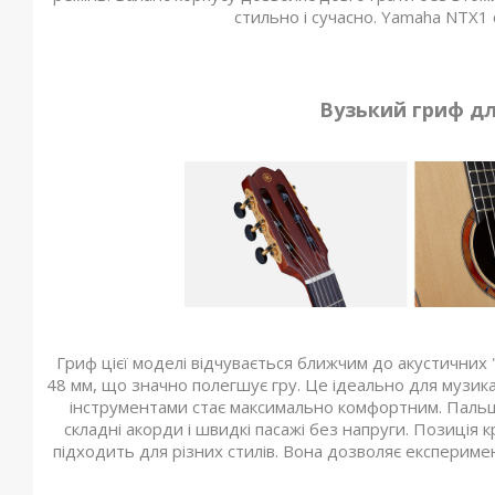
стильно і сучасно. Yamaha NTX1 
Вузький гриф дл
Гриф цієї моделі відчувається ближчим до акустичних
48 мм, що значно полегшує гру. Це ідеально для музикан
інструментами стає максимально комфортним. Пальц
складні акорди і швидкі пасажі без напруги. Позиція 
підходить для різних стилів. Вона дозволяє експеримен