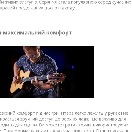
и живих виступів. Серія NX стала популярною серед сучасних
кравий представник цього підходу.
 і максимальний комфорт
рний комфорт під час гри. Гітара легко лежить у руках і не
ивається зручний доступ до верхніх ладів. Це важливо для
ідходить для сцени. Ви можете грати стоячи, використовуючи
. Така форма підходить для сучасних стилів. Гітара виглядає