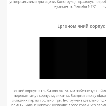
універсальними для сцени. Конструкція враховує потреб
музикантів. Yamaha NTX1 — яс
Ергономічний корпус
Тонкий корпус із глибиною 80–90 мм забезпечує неймові
перевантажує корпус музиканта. Завдяки вирізу відкр
складних партій і сольної гри. Інструмент ідеально п
ремінь. Баланс корпусу дозволяє довго грати без втоми