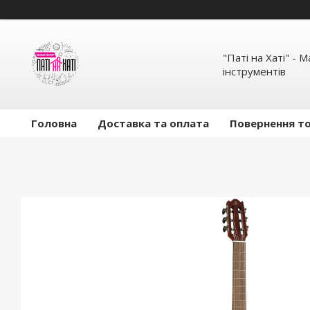
"Паті на Хаті" - 
інструментів
Головна
Доставка та оплата
Повернення то