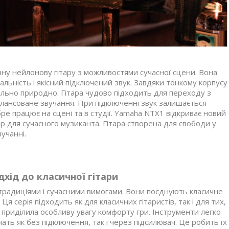
чну нейлонову гітару з можливостями сучасної сцени. Вона
альність і якісний підключений звук. Завдяки тонкому корпусу
льно природно. Гітара чудово підходить для переходу з
балансоване звучання. При підключенні звук залишається
е працює на сцені та в студії. Yamaha NTX1 відкриває новий
р для сучасного музиканта. Гітара створена для свободи у
вучанні.
дхід до класичної гітари
ж традиціями і сучасними вимогами. Вони поєднують класичне
я серія підходить як для класичних гітаристів, так і для тих,
 приділила особливу увагу комфорту гри. Інструменти легко
чать як без підключення, так і через підсилювач. Це робить їх