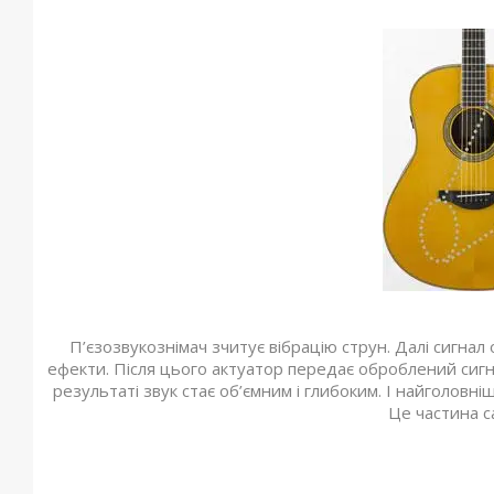
П’єзозвукознімач зчитує вібрацію струн. Далі сигн
ефекти. Після цього актуатор передає оброблений сигна
результаті звук стає об’ємним і глибоким. І найголов
Це частина с