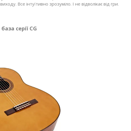
иходу. Все інтуїтивно зрозуміло. І не відволікає від гри.
база серії CG