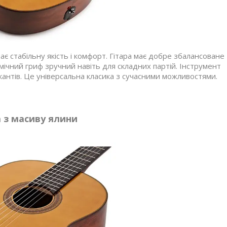
є стабільну якість і комфорт. Гітара має добре збалансоване
мічний гриф зручний навіть для складних партій. Інструмент
икантів. Це універсальна класика з сучасними можливостями.
 з масиву ялини