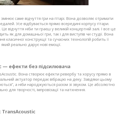
змінює саме відчуття гри на гітарі. Вона дозволяє отримати
едалей. Усе відбувається прямо всередині корпусу гітари.
Це відчуття ніби ти граєш у великій концертній залі. І все це
ь як для домашньої гри, так і для виступів чи студії. Вона
ння класичної конструкції та сучасних технологій робить її
 який реально дарує нові емоції.
ic — ефекти без підсилювача
sAcoustic. Вона створює ефекти ревербу та хорусу прямо в
пеціальний актуатор передає вібрацію на деку. Завдяки цьому
аються”, а ніби народжуються разом зі звуком. Це абсолютно
ьно для творчості, імпровізації та натхнення.
 TransAcoustic