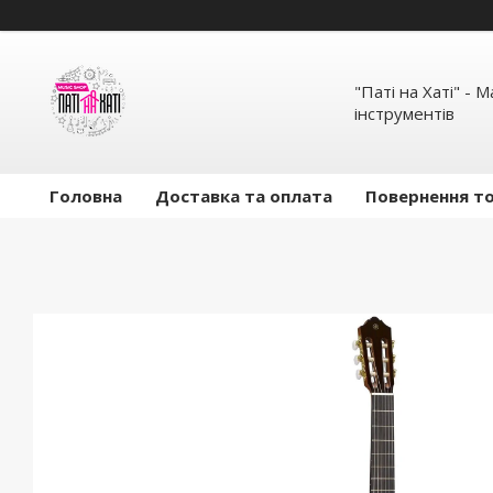
"Паті на Хаті" - 
інструментів
Головна
Доставка та оплата
Повернення то