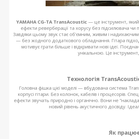
YAMAHA CG-TA TransAcoustic
— це інструмент, який 
ефекти реверберації та хорусу без підсилювача чи п
Завдяки цьому звук стає об’ємним, живим і надихаючим. 
— без жодного додаткового обладнання. Гітара підходит
мотивує грати більше і відкривати нові ідеї. Поєдна
унікальною. Це інструмент,
Технологія TransAcoust
Головна фішка цієї моделі — вбудована система Tran
корпусі гітари. Без колонок, кабелів і процесорів. С
ефекти звучать природно і органічно. Вони не “наклад
новий рівень акустичного досвіду. Ідеал
Як працює