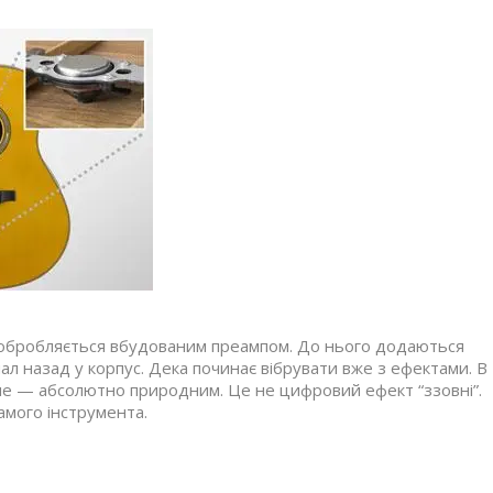
ал обробляється вбудованим преампом. До нього додаються
л назад у корпус. Дека починає вібрувати вже з ефектами. В
ніше — абсолютно природним. Це не цифровий ефект “ззовні”.
амого інструмента.