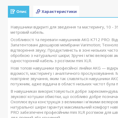
Опис
Характеристики
Навушники відкриті для зведення та мастерингу, 10 - 39
метровий кабель.
Особливості та переваги навушників AKG K712 PRO: Від
Запатентовані двошарові мембрани Varimotion; Техноло
відтворення звуку; Продуктивність в зоні низьких част
обробкою з натуральної шкіри; Зручні і м'які велюрові а
односторонній кабель з роз'ємом mini XLR.
Нові топові навушники професійної лінійки AKG — відк
відомості, мастерингу і аналітичного прослуховування.
повітряне звучання, яким так славляться навушники AK
потужним, адже віддача в області низьких частот була 
В навушниках використовуються добре зарекомендували
звукової котушки обмотки, що особливо добре позначаєт
Охоплює вуха конструкція з великими і м'якими велюро
натуральної шкіри гарантує максимальний комфорт нав
PRO забезпечені професійним mini XLR роз'ємом для шви
два: прямий або кручений.