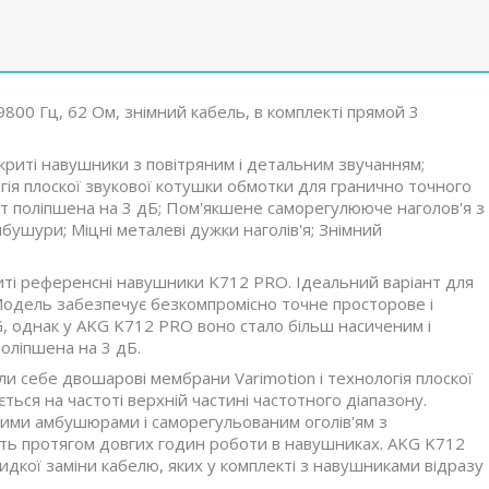
800 Гц, 62 Ом, знімний кабель, в комплекті прямой 3
криті навушники з повітряним і детальним звучанням;
гія плоскої звукової котушки обмотки для гранично точного
от поліпшена на 3 дБ; Пом'якшене саморегулююче наголов'я з
мбушури; Міцні металеві дужки наголів'я; Знімний
риті референсні навушники K712 PRO. Ідеальний варіант для
 Модель забезпечує безкомпромісно точне просторове і
G, однак у AKG K712 PRO воно стало більш насиченим і
поліпшена на 3 дБ.
 себе двошарові мембрани Varimotion і технологія плоскої
ься на частоті верхній частині частотного діапазону.
вими амбушюрами і саморегульованим оголів'ям з
іть протягом довгих годин роботи в навушниках. AKG K712
дкої заміни кабелю, яких у комплекті з навушниками відразу