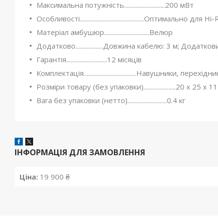
Максимальна потужність............................200 мВт
Особливості............................................Оптимально для 
Матеріал амбушюр...............................Велюр
Додатково...................Довжина кабелю: 3 м; Додат
Гарантія............................12 місяців
Комплектація....................................Навушники, п
Розміри товару (без упаковки)......................20 x 25 x 1
Вага без упаковки (нетто)...........................0.4 кг
ІНФОРМАЦІЯ ДЛЯ ЗАМОВЛЕННЯ
Ціна:
19 900 ₴