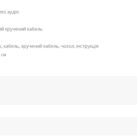
Hi-Res аудіо
ковий кручений кабель
ерехідник, кабель, кручений кабель, чохол, інструкція
1 см