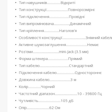
Тип навушників..................Відкриті
Тип конструкції............................Повнорозмірні
Тип підключення..........................Провідні
Тип випромінювача.....................Динамічний
Тип кріплення....................Наголов'я
Особливості конструкції...............................Знімний кабе
Активне шумозаглушення............................Немає
Роз'єми...................................mini-Jack (3.5 мм)
Форма штекера...........................Прямий
Тип кабелю.......................................Стандартний
Підключення кабелю........................Одностороннє
Довжина кабелю............................3 м
Колір.................Чорний
Частотний діапазон..............................10 - 39800 Гц
Чутливість..............................105 дБ
Опір..............................62 Ом