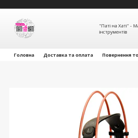
"Паті на Хаті" - 
інструментів
Головна
Доставка та оплата
Повернення то