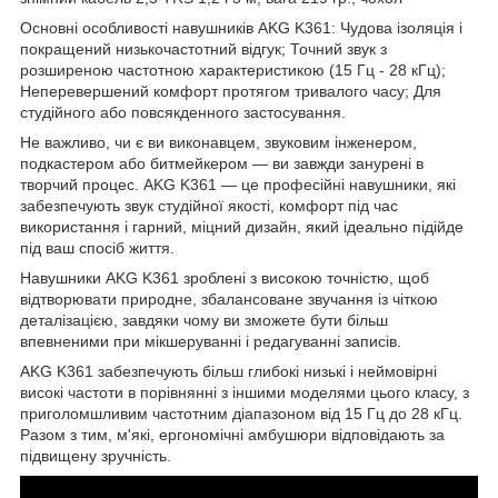
Основні особливості навушників AKG K361: Чудова ізоляція і
покращений низькочастотний відгук; Точний звук з
розширеною частотною характеристикою (15 Гц - 28 кГц);
Неперевершений комфорт протягом тривалого часу; Для
студійного або повсякденного застосування.
Не важливо, чи є ви виконавцем, звуковим інженером,
подкастером або битмейкером — ви завжди занурені в
творчий процес. AKG K361 — це професійні навушники, які
забезпечують звук студійної якості, комфорт під час
використання і гарний, міцний дизайн, який ідеально підійде
під ваш спосіб життя.
Навушники AKG K361 зроблені з високою точністю, щоб
відтворювати природне, збалансоване звучання із чіткою
деталізацією, завдяки чому ви зможете бути більш
впевненими при мікшеруванні і редагуванні записів.
AKG K361 забезпечують більш глибокі низькі і неймовірні
високі частоти в порівнянні з іншими моделями цього класу, з
приголомшливим частотним діапазоном від 15 Гц до 28 кГц.
Разом з тим, м'які, ергономічні амбушюри відповідають за
підвищену зручність.