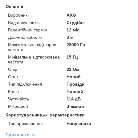
Основні
Виробник
AKG
Вид навушників
Студійні
Гарантійний термін
12 міс
Довжина кабелю
3 м
Максимальна відтворна
28000 Гц
частота
Мінімальна відтворювана
15 Гц
частота
Опір
32 Ом
Стан
Новий
Тип підключення
Провідні
Колір
Чорний
Чутливість
114 дБ
Мікрофон
Знімний
Користувальницькі характеристики
Тип призначення
Навушники
Приховати