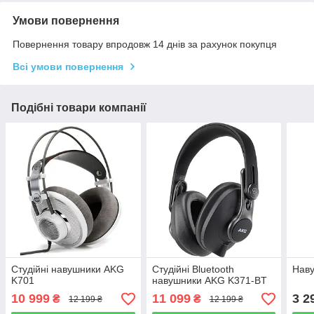
Умови повернення
Повернення товару впродовж 14 днів за рахунок покупця
Всі умови повернення
Подібні товари компанії
Студійні навушники AKG
Студійні Bluetooth
Нав
K701
навушники AKG K371-BT
10 999
11 099
3 2
₴
₴
12 199 ₴
12 199 ₴