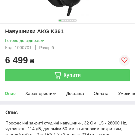
Навушники AKG K361
Готово до відправки
Код: 1000701
Роздріб
6 499
₴
Купити
Опис
Характеристики
Доставка
Оплата
Умови п
Опис
Професійні закриті студійні навушники, 32 Ом, 15 - 28000 Hz,
чутливість: 114 дБ, динаміки 50 мм з титановим покриттям,
знімний кабель 2,5 TRS 1,2 і 3 м, вага 219 гр., чохол