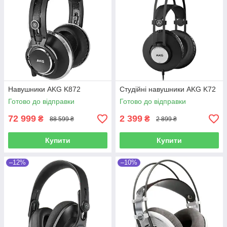
Навушники AKG K872
Студійні навушники AKG K72
Готово до відправки
Готово до відправки
72 999
2 399
₴
₴
88 599 ₴
2 899 ₴
Купити
Купити
–12%
–10%