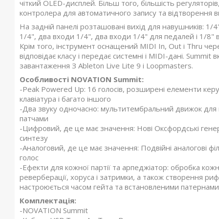
чіткий OLED-дисплей. Більш того, більшість регуляторів
контролера для автоматичного запису та відтворення в
На задній панелі розташовані вихід для навушників: 1/4
1/4", два входи 1/4", два входи 1/4" для педалей і 1/8
Крім того, інструмент оснащений MIDI In, Out і Thru че
відповідає класу і передає системні і MIDI-дані. Summit
завантаження З Ableton Live Lite 9 і Loopmasters.
Особливості NOVATION Summit:
-Peak Powered Up: 16 голосів, розширені елементи керув
клавіатура і багато іншого
-Два звуку одночасно: мультитембральний движок для 
патчами
-Цифровий, де це має значення: Нові Оксфордські генер
синтезу
-Аналоговий, де це має значення: Подвійні аналогові фі
голос
-Ефекти для кожної партії та арпеджіатор: обробка кожн
реверберації, хоруса і затримки, а також створення ри
настроюється часом гейта та встановленими патернами
Комплектація:
-NOVATION Summit