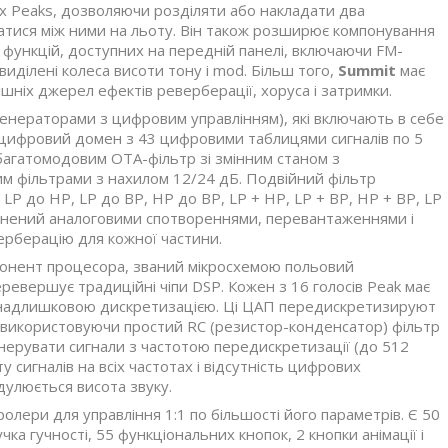
 Peaks, дозволяючи розділяти або накладати два
атися між ними на льоту. Він також розширює компонування
і функцій, доступних на передній панелі, включаючи FM-
виділені колеса висоти тону і mod. Більш того,
Summit
має
ішніх джерел ефектів реверберації, хоруса і затримки.
нераторами з цифровим управлінням), які включають в себе
 цифровий домен з 43 цифровими таблицями сигналів по 5
багатомодовим ОТА-фільтр зі змінним станом з
им фільтрами з нахилом 12/24 дБ. Подвійний фільтр
LP до HP, LP до BP, HP до BP, LP + HP, LP + BP, HP + BP, LP
нений аналоговими спотвореннями, перевантаженнями і
ерберацію для кожної частини.
понент процесора, званий мікросхемою польовий
еревершує традиційні чіпи DSP. Кожен з 16 голосів Peak має
надлишковою дискретизацією. Ці ЦАП передискретизируют
), використовуючи простий RC (резистор-конденсатор) фільтр
генерувати сигнали з частотою передискретизації (до 512
 сигналів на всіх частотах і відсутність цифрових
дулюється висота звуку.
олери для управління 1:1 по більшості його параметрів. Є 50
чка гучності, 55 функціональних кнопок, 2 кнопки анімації і