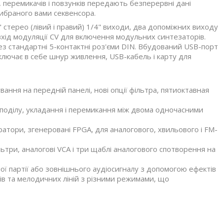
, перемикачів і повзунків передають безперервні дані
ибраного вами секвенсора.
" стерео (лівий і правий) 1/4" виходи, два допоміжних виходу
" вхід модуляції CV для включення модульних синтезаторів.
рез стандартні 5-контактні роз'єми DIN. Вбудований USB-порт
 включає в себе шнур живлення, USB-кабель і карту для
ання на передній панелі, нові опції фільтра, пятиоктавная
поділу, укладання і перемикання між двома одночасними
атори, згенеровані FPGA, для аналогового, хвильового і FM-
льтри, аналогові VCA і три щаблі аналогового спотворення на
ої партії або зовнішнього аудіосигналу з допомогою ефектів
фів та мелодичних ліній з різними режимами, що