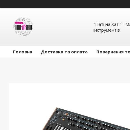
"Паті на Хаті" - 
інструментів
Головна
Доставка та оплата
Повернення то