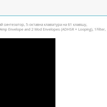
й синтезатор, 5-октавна клавіатура на 61 клавішу,
1Amp Envelope and 2 Mod Envelopes (ADHSR + Looping), 1Filter,