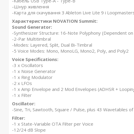
-Кабель USB Type-A - Type-B
-Шнур живлення
-Карта для скачування З Ableton Live Lite 9 і Loopmaster
Характеристики NOVATION Summit:
Sound Generator:
-Synthesizer Structure: 16-Note Polyphony (Dependent on
-2-Par Multitimbral
-Modes: Layered, Split, Dual Bi-Timbral
-5 Voice Modes: Mono, MonoLG, Mono2, Poly, and Poly2
Voice Specifications:
-3 x Oscillators
-1 x Noise Generator
-1 x Ring Modulator
-2 x LFOs
-1 x Amp Envelope and 2 Mod Envelopes (ADHSR + Loopin
-1 x Filter
Oscillator:
-Sine, Tri, Sawtooth, Square / Pulse, plus 43 Wavetables 
Filter:
-1 x State-Variable OTA Filter per Voice
-12/24 dB Slope