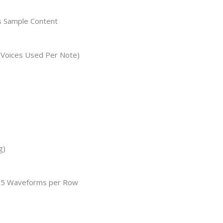
s Sample Content
 Voices Used Per Note)
g)
of 5 Waveforms per Row