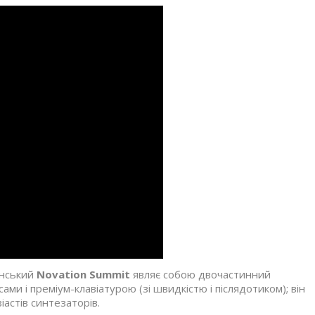
анський
Novation Summit
являє собою двочастинний
и і преміум-клавіатурою (зі швидкістю і післядотиком); він
іастів синтезаторів.