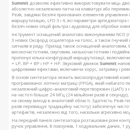
Summit
дозволяє ефективно використовувати міць двох
абсолютно незалежних патча на клавіатурі або перемик
Peak, завдяки безлічі прихованих елементів управління 
маршрутизацію, LFO 3 і 4, всі параметри арпеджіатора і 
безліч нових опцій фільтра і аудіовхід для обробки зовн
Інструмент оснащений аналогово-виконуваними NCO (ге
3 нових Оксфорд осцилятора на голос, а також гнучкий
сигналів в ряду. Прилад також оснащений аналоговим, 
високочастотним, смуговим, низькочастотним і подвійн
пропонує кілька конфігурацій маршрутизації, включаючи 
+ LP, BP + BP і HP + HP. Звуковий движок
Summit
напов
цифровими ефектами, включаючи хорус, затримку і рев
В основі синтезатора лежить високопродуктивний ком
програмованої логічної матриці (FPGA), який набагато п
незалежний цифро-аналоговий перетворювач (ЦАП) з 
на частоті більше 24 МГц (24 мільйони разів в секунду
на своєму виході в аналоговій області. Здатність Peak 
разів перевищує традиційну частоту) забезпечує чистоту
артефактів, незалежно від того, наскільки агресивно мо
На передній панелі синтезатора розташовані різні контр
ручок управління, 8 повзунків, 1 кодувальник даних, 1 ру