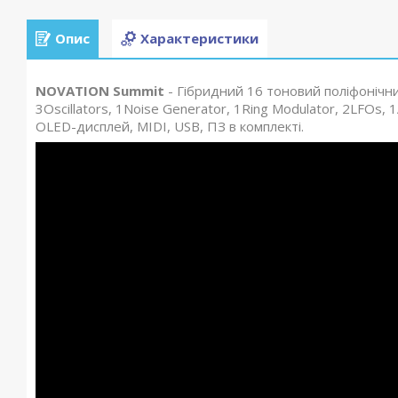
Опис
Характеристики
NOVATION Summit
- Гібридний 16 тоновий поліфонічни
3Oscillators, 1Noise Generator, 1Ring Modulator, 2LFOs, 
OLED-дисплей, MIDI, USB, ПЗ в комплекті.