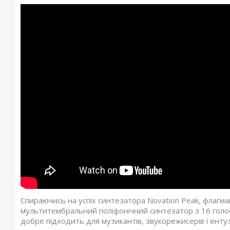
Спираючись на успіх синтезатора Novation Peak, флагм
мультитембральний поліфонічний синтезатор з 16 голосам
добре підходить для музикантів, звукорежисерів і ентуз