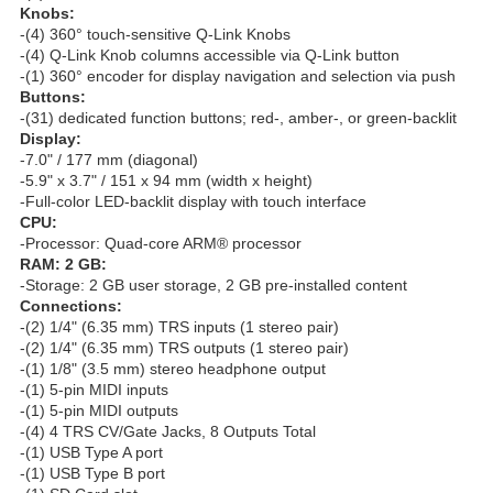
Knobs:
-(4) 360° touch-sensitive Q-Link Knobs
-(4) Q-Link Knob columns accessible via Q-Link button
-(1) 360° encoder for display navigation and selection via push
Buttons:
-(31) dedicated function buttons; red-, amber-, or green-backlit
Display:
-7.0" / 177 mm (diagonal)
-5.9" x 3.7" / 151 x 94 mm (width x height)
-Full-color LED-backlit display with touch interface
CPU:
-Processor: Quad-core ARM® processor
RAM: 2 GB:
-Storage: 2 GB user storage, 2 GB pre-installed content
Connections:
-(2) 1/4" (6.35 mm) TRS inputs (1 stereo pair)
-(2) 1/4" (6.35 mm) TRS outputs (1 stereo pair)
-(1) 1/8" (3.5 mm) stereo headphone output
-(1) 5-pin MIDI inputs
-(1) 5-pin MIDI outputs
-(4) 4 TRS CV/Gate Jacks, 8 Outputs Total
-(1) USB Type A port
-(1) USB Type B port