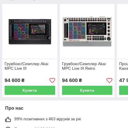
Грувбокс/Семплер Akai
Грувбокс/Семплер Akai
Про
MPC Live III
MPC Live III Retro
Kaos
94 600
94 600
47 
₴
₴
Купити
Купити
Про нас
99% позитивних з 463 відгуків за рік