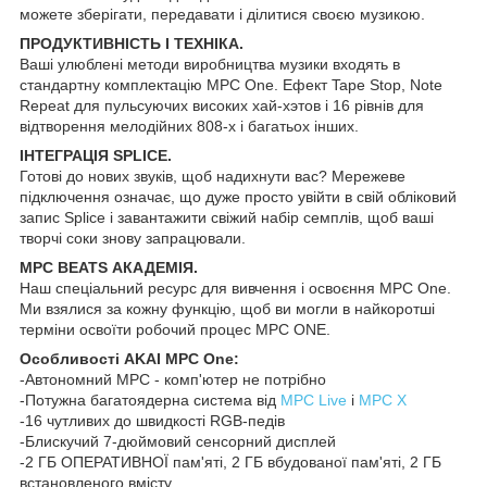
можете зберігати, передавати і ділитися своєю музикою.
ПРОДУКТИВНІСТЬ І ТЕХНІКА.
Ваші улюблені методи виробництва музики входять в
стандартну комплектацію MPC One. Ефект Tape Stop, Note
Repeat для пульсуючих високих хай-хэтов і 16 рівнів для
відтворення мелодійних 808-х і багатьох інших.
ІНТЕГРАЦІЯ SPLICE.
Готові до нових звуків, щоб надихнути вас? Мережеве
підключення означає, що дуже просто увійти в свій обліковий
запис Splice і завантажити свіжий набір семплів, щоб ваші
творчі соки знову запрацювали.
MPC BEATS АКАДЕМІЯ.
Наш спеціальний ресурс для вивчення і освоєння MPC One.
Ми взялися за кожну функцію, щоб ви могли в найкоротші
терміни освоїти робочий процес MPC ONE.
Особливості AKAI MPC One:
-Автономний MPC - комп'ютер не потрібно
-Потужна багатоядерна система від
MPC Live
і
MPC X
-16 чутливих до швидкості RGB-педів
-Блискучий 7-дюймовий сенсорний дисплей
-2 ГБ ОПЕРАТИВНОЇ пам'яті, 2 ГБ вбудованої пам'яті, 2 ГБ
встановленого вмісту