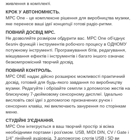
живлення в комплекті.
КРОК У АВТОНОМНІСТЬ.
MPC One - це комплексне рішення для виробництва музики,
яке перенесе ваші ідеї концепції готові радіо-ритми.
ПОВНИЙ ДОСВІД MPC.
Не дозволяйте розміром обдурити вас. MPC One об'єднує
безліч функцій і інструментів робочого процесу в ОДНОМУ
потужному інструменті. Програмування бітів, редагування,
мікшування ефектів і інструментів і багато іншого означає
безкомпромісний творчий досвід.
ПОВНИЙ КОНТРОЛЬ.
MPC ONE надає дійсно розширює можливості практичний
досвід, готовий для будь-якого завдання по виробництву
музики. Редагуйте і обрізайте семпли з допомогою жестів на
блискучому 7-дюймовому сенсорному дисплеї. Ідеально
висловіть свої ідеї з допомогою призначених ручок і
сенсорних клавіш, які виключають занурення по сторінкам
меню.
СТУДІЙНІ З'ЄДНАННЯ.
MPC One інтегрується в ваш творчий простір зі всіма
необхідними портами і роз'ємом. USB, MIDI DIN, CV / Gate і
1/4" лінійний аудіовхід. З допомогою слотів USB і SD ви