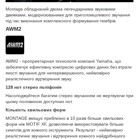
Montage обладнаний двома легендарними звуковими
движками, модернізованими для приголомшливого звучання
під час виконання комплексного формування тембрів.
AWM2
AWM2 - проприетарная технологія компанії Yamaha, що
забезпечує ефективну компресію цифрових даних без втрати
якості звучання для неперевершеного, неймовірно
реалістичного відтворення звуку.
128 нот стерео поліфонія
Насолоджуйтеся багатим стерео звучанням не жертвуючи при
цьому половиною доступних нот.
Кількість хвильових форм
MONTAGE вміщує приблизно в 10 разів більше хвильових
форм ніж MOTIF XF, дозволяючи використовувати більше
семплів для кожного інструмента. Результат - неймовірно
реалістичне звучання і відтворення кожного найдрібнішого