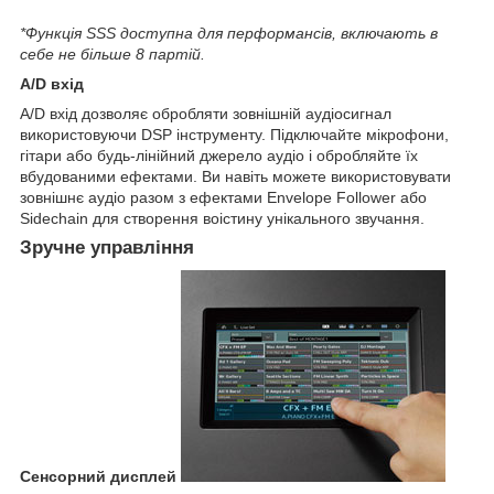
*Функція SSS доступна для перформансів, включають в
себе не більше 8 партій.
A/D вхід
A/D вхід дозволяє обробляти зовнішній аудіосигнал
використовуючи DSP інструменту. Підключайте мікрофони,
гітари або будь-лінійний джерело аудіо і обробляйте їх
вбудованими ефектами. Ви навіть можете використовувати
зовнішнє аудіо разом з ефектами Envelope Follower або
Sidechain для створення воістину унікального звучання.
Зручне управління
Сенсорний дисплей