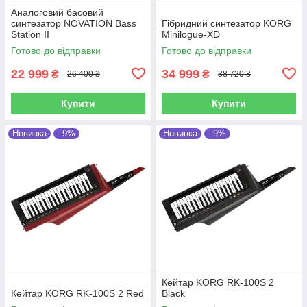
Аналоговий басовий
синтезатор NOVATION Bass
Гібридний синтезатор KORG
Station II
Minilogue-XD
Готово до відправки
Готово до відправки
22 999
34 999
₴
₴
26 400 ₴
38 720 ₴
Купити
Купити
Новинка
–9%
Новинка
–9%
Кейтар KORG RK-100S 2
Кейтар KORG RK-100S 2 Red
Black