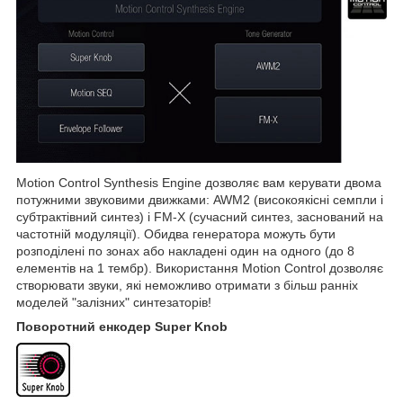
Motion Control Synthesis Engine дозволяє вам керувати двома
потужними звуковими движками: AWM2 (високоякісні семпли і
субтрактівний синтез) і FM-X (сучасний синтез, заснований на
частотній модуляції). Обидва генератора можуть бути
розподілені по зонах або накладені один на одного (до 8
елементів на 1 тембр). Використання Motion Control дозволяє
створювати звуки, які неможливо отримати з більш ранніх
моделей "залізних" синтезаторів!
Поворотний енкодер Super Knob