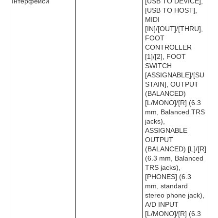
Інтерфейси
[USB TO DEVICE],
[USB TO HOST],
MIDI
[IN]/[OUT]/[THRU],
FOOT
CONTROLLER
[1]/[2], FOOT
SWITCH
[ASSIGNABLE]/[SU
STAIN], OUTPUT
(BALANCED)
[L/MONO]/[R] (6.3
mm, Balanced TRS
jacks),
ASSIGNABLE
OUTPUT
(BALANCED) [L]/[R]
(6.3 mm, Balanced
TRS jacks),
[PHONES] (6.3
mm, standard
stereo phone jack),
A/D INPUT
[L/MONO]/[R] (6.3