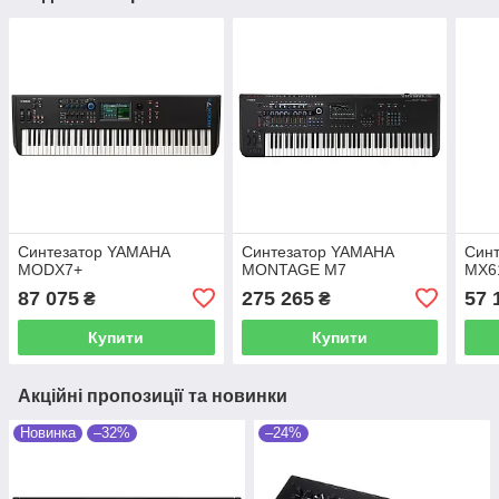
Синтезатор YAMAHA
Синтезатор YAMAHA
Син
MODX7+
MONTAGE M7
MX6
87 075
275 265
57 
₴
₴
Купити
Купити
Акційні пропозиції та новинки
Новинка
–32%
–24%