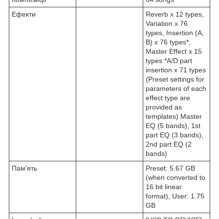
Ефекти
Reverb x 12 types,
Variation x 76
types, Insertion (A,
B) x 76 types*,
Master Effect x 15
types *A/D part
insertion x 71 types
(Preset settings for
parameters of each
effect type are
provided as
templates) Master
EQ (5 bands), 1st
part EQ (3 bands),
2nd part EQ (2
bands)
Пам'ять
Preset: 5.67 GB
(when converted to
16 bit linear
format), User: 1.75
GB