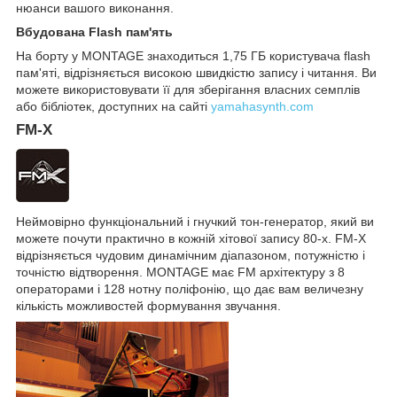
нюанси вашого виконання.
Вбудована Flash пам'ять
На борту у MONTAGE знаходиться 1,75 ГБ користувача flash
пам'яті, відрізняється високою швидкістю запису і читання. Ви
можете використовувати її для зберігання власних семплів
або бібліотек, доступних на сайті
yamahasynth.com
FM-X
Неймовірно функціональний і гнучкий тон-генератор, який ви
можете почути практично в кожній хітової запису 80-х. FM-X
відрізняється чудовим динамічним діапазоном, потужністю і
точністю відтворення. MONTAGE має FM архітектуру з 8
операторами і 128 нотну поліфонію, що дає вам величезну
кількість можливостей формування звучання.