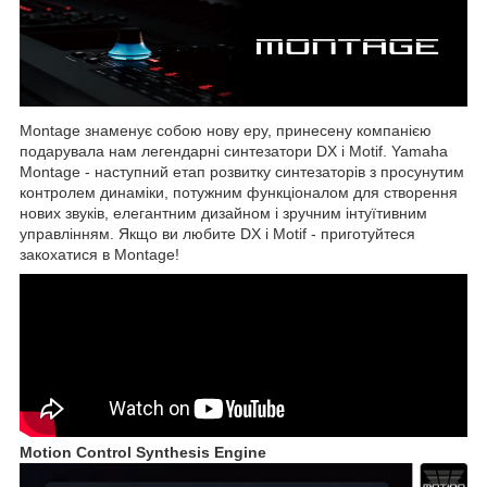
Montage знаменує собою нову еру, принесену компанією
подарувала нам легендарні синтезатори DX і Motif. Yamaha
Montage - наступний етап розвитку синтезаторів з просунутим
контролем динаміки, потужним функціоналом для створення
нових звуків, елегантним дизайном і зручним інтуїтивним
управлінням. Якщо ви любите DX і Motif - приготуйтеся
закохатися в Montage!
Motion Control Synthesis Engine