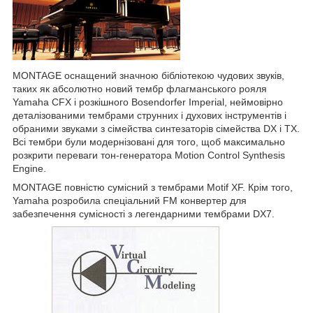
MONTAGE оснащений значною бібліотекою чудових звуків,
таких як абсолютно новий тембр флагманського рояля
Yamaha CFX і розкішного Bosendorfer Imperial, неймовірно
деталізованими тембрами струнних і духових інструментів і
обраними звуками з сімейства синтезаторів сімейства DX і TX.
Всі тембри були модернізовані для того, щоб максимально
розкрити переваги тон-генератора Motion Control Synthesis
Engine.
MONTAGE повністю сумісний з тембрами Motif XF. Крім того,
Yamaha розробила спеціальний FM конвертер для
забезпечення сумісності з легендарними тембрами DX7.