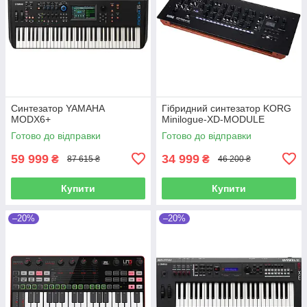
Синтезатор YAMAHA
Гібридний синтезатор KORG
MODX6+
Minilogue-XD-MODULE
Готово до відправки
Готово до відправки
59 999
34 999
₴
₴
87 615 ₴
46 200 ₴
Купити
Купити
–20%
–20%