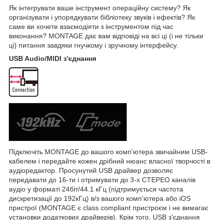
Як інтегрувати ваше інструмент операційну систему? Як
організувати і упорядкувати бібліотеку звуків і ефектів? Як
саме ви хочете взаємодіяти з інструментом під час
виконання? MONTAGE дає вам відповіді на всі ці (і не тільки
ці) питання завдяки гнучкому і зручному інтерфейсу.
USB Audio/MIDI з'єднання
Підключіть MONTAGE до вашого комп'ютера звичайним USB-
кабелем і передайте кожен дрібний нюанс власної творчості в
аудіоредактор. Просунутий USB драйвер дозволяє
передавати до 16-ти і отримувати до 3-х СТЕРЕО каналів
аудіо у форматі 24біт/44.1 кГц (підтримується частота
дискретизації до 192кГц) в/з вашого комп'ютера або iOS
пристрої (MONTAGE є class compliant пристроєм і не вимагає
установки додаткових драйверів). Крім того, USB з'єднання