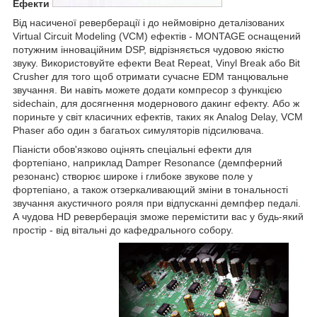
Ефекти
Від насиченої реверберації і до неймовірно деталізованих
Virtual Circuit Modeling (VCM) ефектів - MONTAGE оснащений
потужним інноваційним DSP, відрізняється чудовою якістю
звуку. Використовуйте ефекти Beat Repeat, Vinyl Break або Bit
Crusher для того щоб отримати сучасне EDM танцювальне
звучання. Ви навіть можете додати компресор з функцією
sidechain, для досягнення модернового дакинг ефекту. Або ж
пориньте у світ класичних ефектів, таких як Analog Delay, VCM
Phaser або один з багатьох симуляторів підсилювача.
Піаністи обов'язково оцінять спеціальні ефекти для
фортепіано, наприклад Damper Resonance (демпферний
резонанс) створює широке і глибоке звукове поле у
фортепіано, а також отзеркаливающий зміни в тональності
звучання акустичного рояля при відпусканні демпфер педалі.
А чудова HD реверберація зможе перемістити вас у будь-який
простір - від вітальні до кафедрального собору.