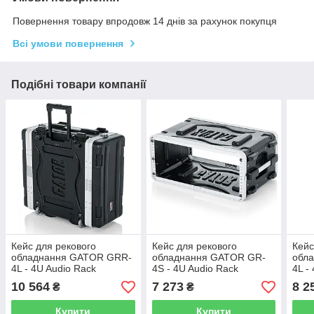
Повернення товару впродовж 14 днів за рахунок покупця
Всі умови повернення
Подібні товари компанії
Кейс для рекового
Кейс для рекового
Кейс
обладнання GATOR GRR-
обладнання GATOR GR-
обл
4L - 4U Audio Rack
4S - 4U Audio Rack
4L -
(Rolling)
(Shallow)
(Sta
10 564
7 273
8 2
₴
₴
Купити
Купити