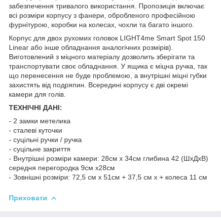
забезпечення тривалого використання. Пропозиція включає
всі розміри корпусу з фанери, обробленого професійною
фурнітурою, коробки на колесах, чохли та багато іншого.
Корпус для двох рухомих головок LIGHT4me Smart Spot 150
Linear або інше обладнання аналогічних розмірів).
Виготовлений з міцного матеріалу дозволить зберігати та
транспортувати своє обладнання. У ящика є міцна ручка, так
що перенесення не буде проблемою, а внутрішні міцні губки
захистять від подряпин. Всередині корпусу є дві окремі
камери для голів.
ТЕХНІЧНІ ДАНІ:
- 2 замки метелика
- сталеві куточки
- суцільні ручки / ручка
- суцільне закриття
- Внутрішні розміри камери: 28см x 34см глибина 42 (ШхДхВ)
середня перегородка 9см х28см
- Зовнішні розміри: 72,5 см х 51см + 37,5 см х + колеса 11 см
Приховати