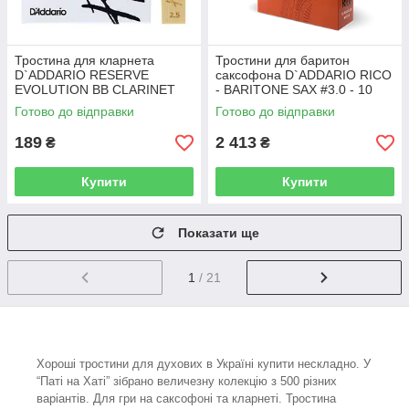
Тростина для кларнета
Тростини для баритон
D`ADDARIO RESERVE
саксофона D`ADDARIO RICO
EVOLUTION BB CLARINET
- BARITONE SAX #3.0 - 10
#2.5 (1ШТ)
PACK
Готово до відправки
Готово до відправки
189
2 413
₴
₴
Купити
Купити
Показати ще
1
/ 21
Хороші тростини для духових в Україні купити нескладно. У
“Паті на Хаті” зібрано величезну колекцію з 500 різних
варіантів. Для гри на саксофоні та кларнеті. Тростина