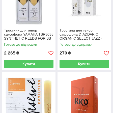
Тростини для тенор
Тростина для тенор
саксофона YAMAHA TSR3035
саксофона D`ADDARIO
SYNTHETIC REEDS FOR BB
ORGANIC SELECT JAZZ -
TENOR SAXOPHONE - #3.0
TENOR SAX FILED 2M - (1
Готово до відправки
Готово до відправки
AND #3.5
ШТ)
2 265
270
₴
₴
Купити
Купити