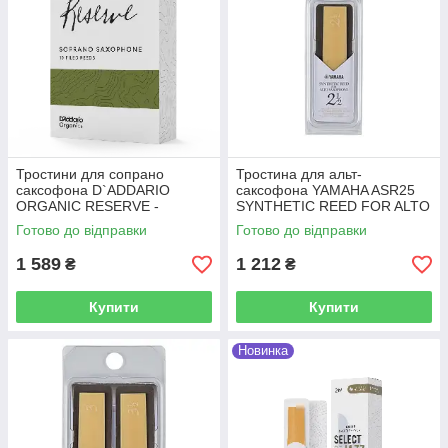
Тростини для сопрано
Тростина для альт-
саксофона D`ADDARIO
саксофона YAMAHA ASR25
ORGANIC RESERVE -
SYNTHETIC REED FOR ALTO
SOPRANO SAX #2.0 - 10
SAXOPHONE - #2.5 (1 шт)
Готово до відправки
Готово до відправки
PACK
1 589
1 212
₴
₴
Купити
Купити
Новинка