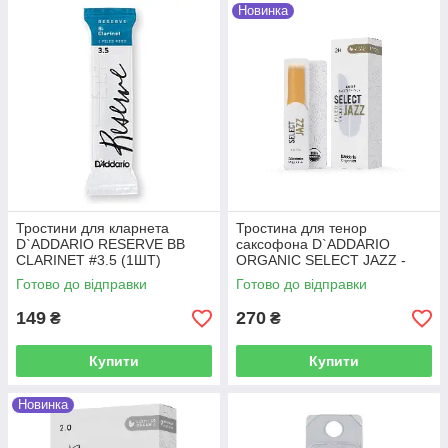
Новинка
Тростини для кларнета
Тростина для тенор
D`ADDARIO RESERVE BB
саксофона D`ADDARIO
CLARINET #3.5 (1ШТ)
ORGANIC SELECT JAZZ -
TENOR SAX FILED 2H - (1
Готово до відправки
Готово до відправки
ШТ)
149
270
₴
₴
Купити
Купити
Новинка