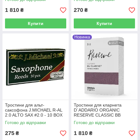
1 810
270
₴
₴
Купити
Купити
Новинка
Тростини для альт-
Тростини для кларнета
саксофона J.MICHAEL R-AL
D`ADDARIO ORGANIC
2.0 ALTO SAX #2.0 - 10 BOX
RESERVE CLASSIC BB
CLARINET #3.0 - 10 BOX
Готово до відправки
Готово до відправки
275
1 810
₴
₴