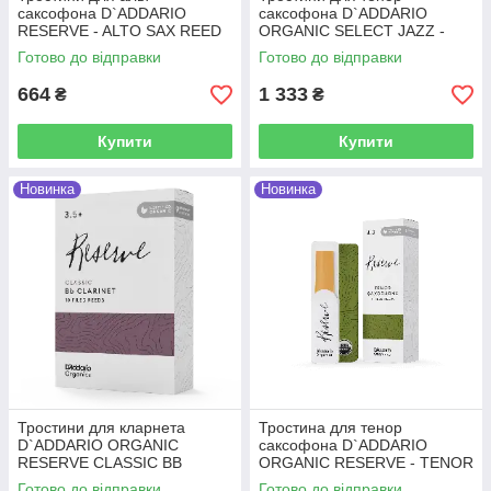
саксофона D`ADDARIO
саксофона D`ADDARIO
RESERVE - ALTO SAX REED
ORGANIC SELECT JAZZ -
SAMPLER PACK #3.0/3.0+/3.5
TENOR SAX FILED 3S - 5
Готово до відправки
Готово до відправки
PACK
664
1 333
₴
₴
Купити
Купити
Новинка
Новинка
Тростини для кларнета
Тростина для тенор
D`ADDARIO ORGANIC
саксофона D`ADDARIO
RESERVE CLASSIC BB
ORGANIC RESERVE - TENOR
CLARINET #3.5+ - 10 PACK
SAX #3.0 - (1 ШТ)
Готово до відправки
Готово до відправки