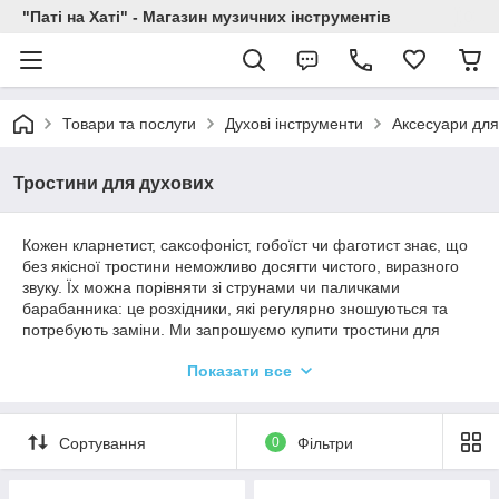
"Паті на Хаті" - Магазин музичних інструментів
Товари та послуги
Духові інструменти
Аксесуари для
Тростини для духових
Кожен кларнетист, саксофоніст, гобоїст чи фаготист знає, що
без якісної тростини неможливо досягти чистого, виразного
звуку. Їх можна порівняти зі струнами чи паличками
барабанника: це розхідники, які регулярно зношуються та
потребують заміни. Ми запрошуємо купити тростини для
духових: для саксофонів та кларнетів (Bb та Eb). Тростини
Показати все
виготовлені з різних матеріалів, таких як очерет, пластик і
карбон, і відрізняються за жорсткістю, розрізом та
заточуванням. Можна вибрати оптимальний варіант для
кожного музиканта залежно від рівня майстерності та
Сортування
0
Фільтри
музичних уподобань.