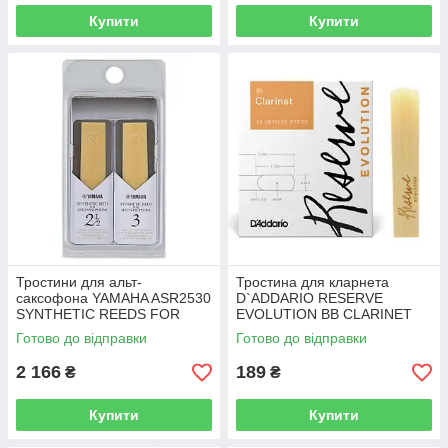
Купити
Купити
Тростини для альт-
Тростина для кларнета
саксофона YAMAHA ASR2530
D`ADDARIO RESERVE
SYNTHETIC REEDS FOR
EVOLUTION BB CLARINET
ALTO SAXOPHONE - #2.5,
#3.0 (1ШТ)
Готово до відправки
Готово до відправки
#3.0
2 166
189
₴
₴
Купити
Купити