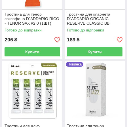
Тростина для тенор
Тростина для кларнета
саксофона D`ADDARIO RICO
D`ADDARIO ORGANIC
- TENOR SAX #2.0 (1ШТ)
RESERVE CLASSIC BB
CLARINET #3.5+ (1 ШТ)
Готово до відправки
Готово до відправки
206
189
₴
₴
Купити
Купити
Новинка
Тростини для альт-
Тростини для тенор