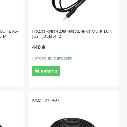
KLOTZ AS-
Подовжувач для навушників QUIK LOK
6 M
JUST J35J35F 2
440 ₴
Готово до відправки
Купити
1011437