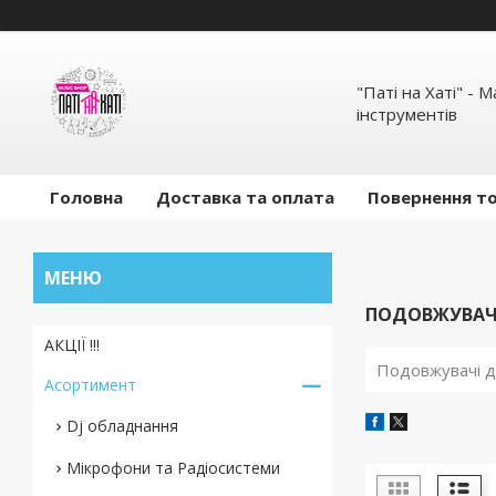
"Паті на Хаті" - 
інструментів
Головна
Доставка та оплата
Повернення то
ПОДОВЖУВАЧ
АКЦІЇ !!!
Подовжувачі д
Асортимент
Dj обладнання
Мікрофони та Радіосистеми