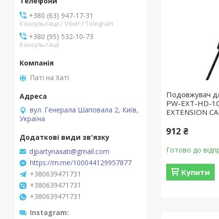
+380 (63) 947-17-31
Консультації / Viber / Telegram
+380 (95) 532-10-73
Консультації
Паті на Хаті
Подовжувач д
PW-EXT-HD-1
вул. Генерала Шаповала 2, Київ,
EXTENSION CA
Україна
912 ₴
Готово до відп
djpartynaxati@gmail.com
https://m.me/100044129957877
Купити
+380639471731
+380639471731
+380639471731
Instagram