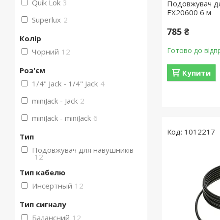
Quik Lok
3
Подовжувач дл
EX20600 6 м
Superlux
2
785 ₴
Колір
Готово до відп
Чорний
12
Роз'єм
Купити
1/4" Jack - 1/4" Jack
4
miniJack - Jack
2
miniJack - miniJack
6
1012217
Тип
Подовжувач для навушників
12
Тип кабелю
Инсертный
12
Тип сигналу
Балансний
12