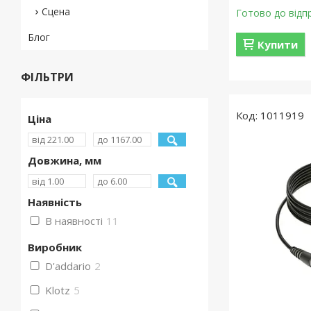
Сцена
Готово до відп
Блог
Купити
ФІЛЬТРИ
1011919
Ціна
Довжина, мм
Наявність
В наявності
11
Виробник
D'addario
2
Klotz
5