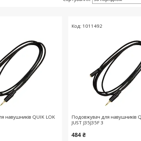
1011492
ля навушників QUIK LOK
Подовжувач для навушників 
JUST J35J35F 3
484 ₴