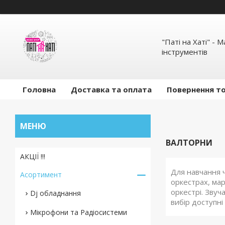
"Паті на Хаті" - 
інструментів
Головна
Доставка та оплата
Повернення то
ВАЛТОРНИ
АКЦІЇ !!!
Для навчання 
Асортимент
оркестрах, ма
оркестрі. Звуч
Dj обладнання
вибір доступн
Мікрофони та Радіосистеми