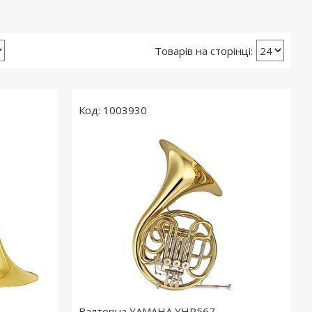
1003930
Валторна YAMAHA YHR567