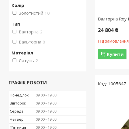
Колір
Золотистий
10
Валторна Roy
Тип
24 804 ₴
Валторна
2
Під замовлення
Вальторна
8
Матеріал
Купити
Латунь
2
ГРАФІК РОБОТИ
1005647
Понеділок
09:00
19:00
Вівторок
09:00
19:00
Середа
09:00
19:00
Четвер
09:00
19:00
Пʼятниця
09:00
19:00