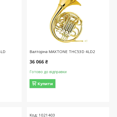
4LD
Валторна MAXTONE THC53D 4LD2
36 066 ₴
Готово до відправки
Купити
1021403