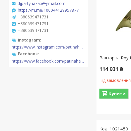
djpartynaxati@gmail.com
https://m.me/100044129957877
+380639471731
+380639471731
+380639471731
Instagram
https://www.instagram.com/patinahatishop/
Facebook
Валторна Roy 
https://www.facebook.com/patinahatishop/
114 931 ₴
Під замовлення
Купити
1021450