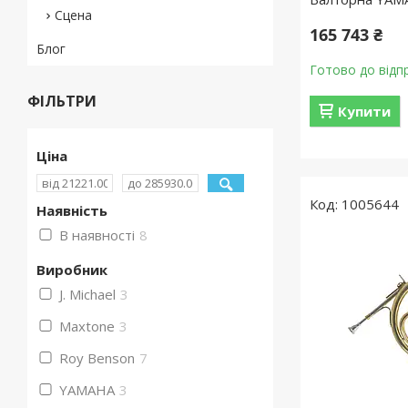
Сцена
165 743 ₴
Блог
Готово до відп
ФІЛЬТРИ
Купити
Ціна
1005644
Наявність
В наявності
8
Виробник
J. Michael
3
Maxtone
3
Roy Benson
7
YAMAHA
3