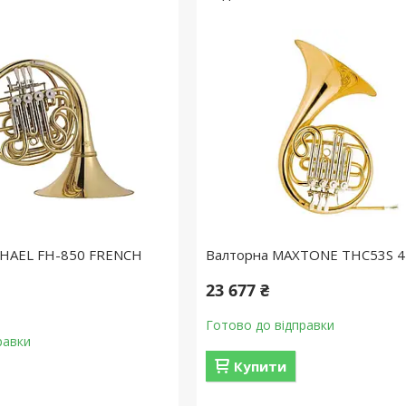
ICHAEL FH-850 FRENCH
Валторна MAXTONE THC53S 
23 677 ₴
Готово до відправки
равки
Купити