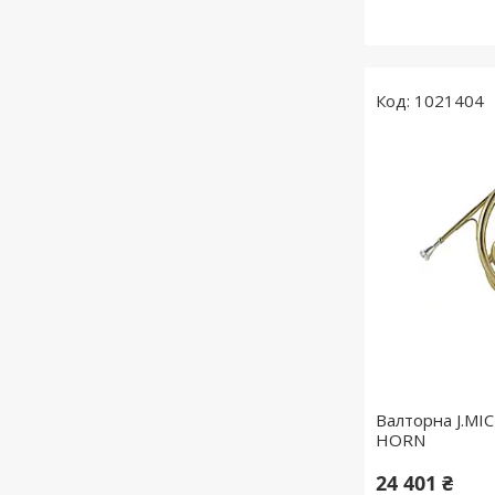
1021404
Валторна J.M
HORN
24 401 ₴