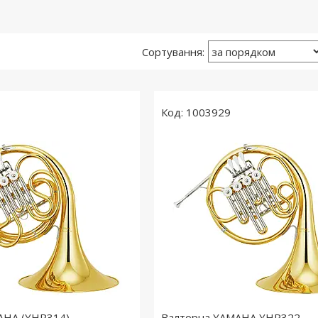
1003929
AHA (YHR314)
Валторна YAMAHA YHR322