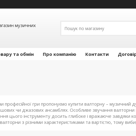
Магазин музичних
вару та обмін
Про компанію
Контакти
Догові
чи професійної гри пропонуємо купити валторну – музичний д
ршових чи джазових ансамблях. Особливе звучання валторни 
ання цього інструменту досить глибоке і вражаюче завдяки ко
і валторни з різними характеристиками та вартістю, тому виб