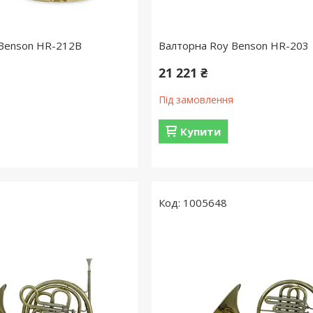
 Benson HR-212B
Валторна Roy Benson HR-203
21 221 ₴
Під замовлення
Купити
1005648