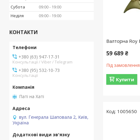
Субота
09:00
19:00
Неділя
09:00
19:00
КОНТАКТИ
Валторна Roy 
59 689 ₴
+380 (63) 947-17-31
Консультації / Viber / Telegram
Під замовлення
+380 (95) 532-10-73
Консультації
Купити
Паті на Хаті
1005650
вул. Генерала Шаповала 2, Київ,
Україна