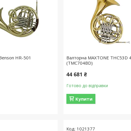
Benson HR-501
Валторна MAXTONE THC53D 
(TMC704BD)
44 681 ₴
Готово до відправки
Купити
1021377