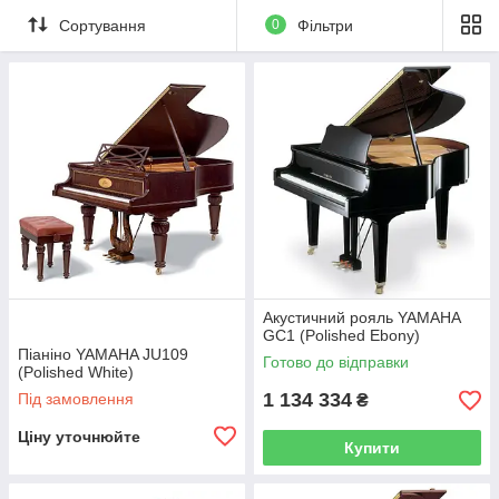
Сортування
0
Фільтри
Акустичний рояль YAMAHA
GC1 (Polished Ebony)
Піаніно YAMAHA JU109
Готово до відправки
(Polished White)
1 134 334
Під замовлення
₴
Ціну уточнюйте
Купити