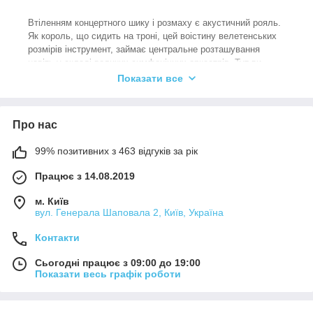
Втіленням концертного шику і розмаху є акустичний рояль.
Як король, що сидить на троні, цей воістину велетенських
розмірів інструмент, займає центральне розташування
навіть у складі великих симфонічних оркестрів. Тут ви
зможете купити акустичний рояль від відомих компаній, які
Показати все
зробили собі ім'я на виготовленні одних з найскладніших
музичних інструментів, придуманих людством.
На відміну від роялю електронного, де система
Про нас
формування звуку побудована на заданому DSP-
процесором алгоритмі обробці сигналу, в акустичному
99% позитивних з 463 відгуків за рік
фортепіано присутній повний аналоговий тракт, що
дозволяє виконавцю тонко відчувати характер звучання
Працює з 14.08.2019
інструменту, і управляти його динамікою. Так,
цифрове
піаніно для сцени
м. Київ
сьогодні використовується все частіше, і
вул. Генерала Шаповала 2, Київ, Україна
в цьому немає нічого дивного, але академічні виконавці як і
раніше люблять і цінують класичні інструменти.
Контакти
Потрібно розуміти, що ціна на акустичний рояль не може
відповідати вартості навіть синтезатора професійного рівня
Сьогодні працює з 09:00 до 19:00
з багатьох причин. Що конкретно впливає на вартість?
Показати весь графік роботи
100% ручної праці, в тому, що стосується
заготовки, обробки дерев'яної частини. Виготовлення