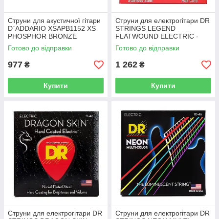
Струни для акустичної гітари
Струни для електрогітари DR
D`ADDARIO XSAPB1152 XS
STRINGS LEGEND
PHOSPHOR BRONZE
FLATWOUND ELECTRIC -
CUSTOM LIGHT (11-52)
MEDIUM LIGHT (11-48)
Готово до відправки
Готово до відправки
977
1 262
₴
₴
Купити
Купити
Струни для електрогітари DR
Струни для електрогітари DR