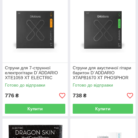
Струни для 7-струнної
Струни для акустичної гітари
електрогітари D`ADDARIO
баритон D`ADDARIO
XTE1059 XT ELECTRIC
XTAPB1670 XT PHOSPHOR
NICKEL PLATED STEEL 7-
BRONZE BARITONE (16-70)
Готово до відправки
Готово до відправки
STRING REGULAR LIGHT
(10-59)
776
738
₴
₴
Купити
Купити