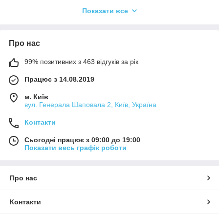
Показати все
Отже, щоб розібратися у всіх нюансах вибору, звернемося
до градації серед інструментів. Є два великих «табору»:
класична гітара, для гри на якій застосовуються нейлонові
струни і вестерн версія, на яку встановлюють металевий
Про нас
варіант. У свою чергу існує ще як мінімум шість типів
корпусів:
99% позитивних з 463 відгуків за рік
фолк;
Працює з 14.08.2019
дредноут;
м. Київ
оркестрова модель;
вул. Генерала Шаповала 2, Київ, Україна
джамбо;
Контакти
Parlor;
гранд аудиториум.
Сьогодні працює з 09:00 до 19:00
Показати весь графік роботи
Для перерахованих «акустик» підійдуть нікелеві, бронзові,
мідні, металеві (нержавіюча сталь) варіанти струн. Для
Фолк і Класики - нейлон.
Про нас
Якщо ви вперше збираєтесь купити струни до гітари,
запам'ятайте, будь-який комплект прослужить довше, якщо
Контакти
його регулярно протирати, використовуючи засіб-розчинник
і серветку з мікрофібри.