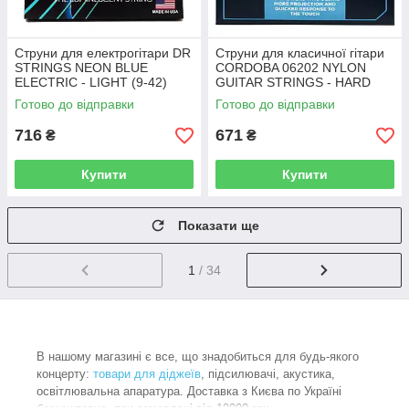
Струни для електрогітари DR
Струни для класичної гітари
STRINGS NEON BLUE
CORDOBA 06202 NYLON
ELECTRIC - LIGHT (9-42)
GUITAR STRINGS - HARD
Готово до відправки
Готово до відправки
716
671
₴
₴
Купити
Купити
Показати ще
1
/ 34
В нашому магазині є все, що знадобиться для будь-якого
концерту:
товари для діджеїв
, підсилювачі, акустика,
освітлювальна апаратура. Доставка з Києва по Україні
безкоштовна, при замовлені від 10000 грн.