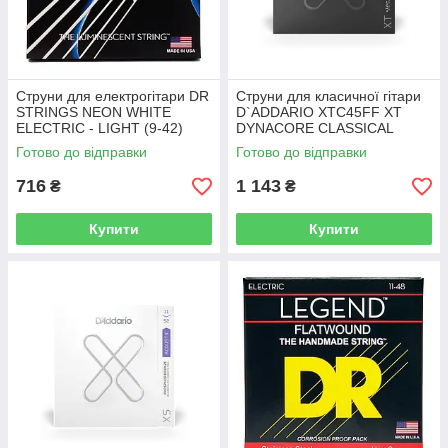
Струни для електрогітари DR
Струни для класичної гітари
STRINGS NEON WHITE
D`ADDARIO XTC45FF XT
ELECTRIC - LIGHT (9-42)
DYNACORE CLASSICAL
NORMAL TENSION
Готово до відправки
Готово до відправки
716
1 143
₴
₴
Купити
Купити