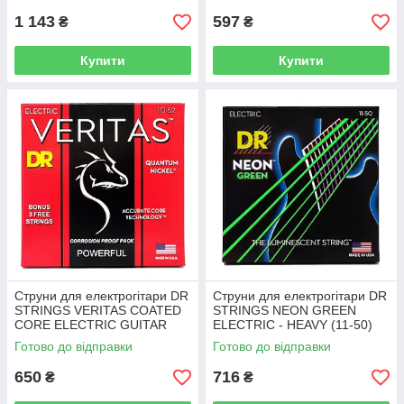
1 143
597
₴
₴
Купити
Купити
Струни для електрогітари DR
Струни для електрогітари DR
STRINGS VERITAS COATED
STRINGS NEON GREEN
CORE ELECTRIC GUITAR
ELECTRIC - HEAVY (11-50)
STRINGS - MEDIUM TO
Готово до відправки
Готово до відправки
HEAVY (10-52)
650
716
₴
₴