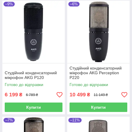
–9%
–6%
Студійний конденсаторний
Студійний конденсаторний
мікрофон AKG Perception
мікрофон AKG P120
P220
Готово до відправки
Готово до відправки
6 199
10 499
₴
₴
6 789 ₴
11 149 ₴
Купити
Купити
–7%
–11%