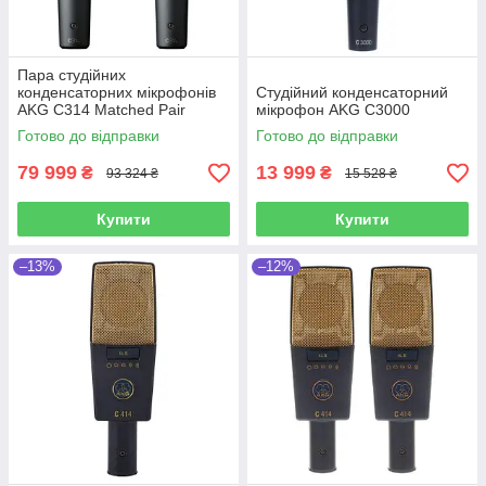
Пара студійних
конденсаторних мікрофонів
Студійний конденсаторний
AKG C314 Matched Pair
мікрофон AKG C3000
Готово до відправки
Готово до відправки
79 999
13 999
₴
₴
93 324 ₴
15 528 ₴
Купити
Купити
–13%
–12%