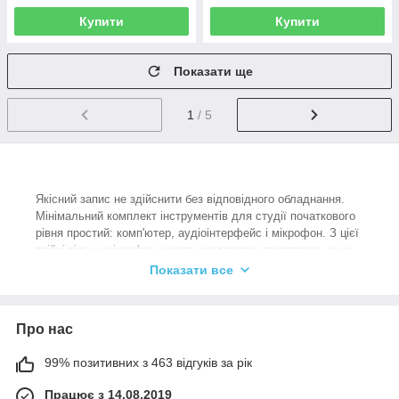
Купити
Купити
Показати ще
1
/ 5
Якісний запис не здійснити без відповідного обладнання.
Мінімальний комплект інструментів для студії початкового
рівня простий: комп'ютер, аудіоінтерфейс і мікрофон. З цієї
трійці тільки мікрофон є суто аналоговим пристроєм, а це
означає, що буквально будь-який елемент його оснащення
Показати все
здатний вплинути на якість передачі звуку. Виняток
становлять USB мікрофони, що представляють комбіновані
комплекти, в які входять мікрофон і звукова карта. Саме
Про нас
тому придбати студійний USB мікрофон недорого не вийде.
Він коштуватиме трохи дорожче моделі без вбудованого
99% позитивних з 463 відгуків за рік
аналого-цифрового перетворювача, але якщо порівняти
цінники аналогового мікрофона і окремої звукової карти,
Працює з 14.08.2019