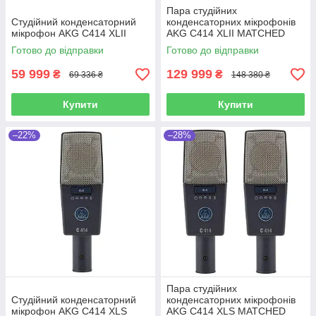
Пара студійних
Студійний конденсаторний
конденсаторних мікрофонів
мікрофон AKG C414 XLII
AKG C414 XLII MATCHED
PAIR (Stereoset)
Готово до відправки
Готово до відправки
59 999
129 999
₴
₴
69 336 ₴
148 380 ₴
Купити
Купити
–22%
–28%
Пара студійних
Студійний конденсаторний
конденсаторних мікрофонів
мікрофон AKG C414 XLS
AKG C414 XLS MATCHED