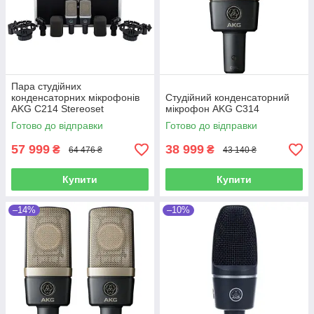
Пара студійних
конденсаторних мікрофонів
Студійний конденсаторний
AKG C214 Stereoset
мікрофон AKG C314
Готово до відправки
Готово до відправки
57 999
38 999
₴
₴
64 476 ₴
43 140 ₴
Купити
Купити
–14%
–10%