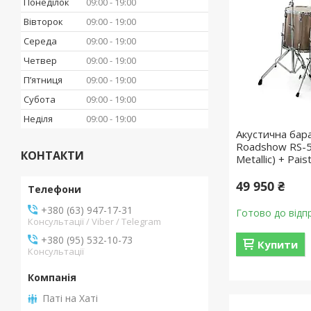
Понеділок
09:00
19:00
Вівторок
09:00
19:00
Середа
09:00
19:00
Четвер
09:00
19:00
Пʼятниця
09:00
19:00
Субота
09:00
19:00
Неділя
09:00
19:00
Акустична бар
Roadshow RS-5
КОНТАКТИ
Metallic) + Pai
49 950 ₴
+380 (63) 947-17-31
Готово до відп
Консультації / Viber / Telegram
+380 (95) 532-10-73
Купити
Консультації
Паті на Хаті