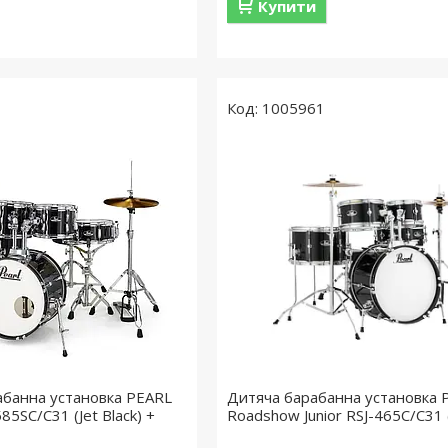
Купити
1005961
абанна установка PEARL
Дитяча барабанна установка 
5SC/C31 (Jet Black) +
Roadshow Junior RSJ-465C/C31 (