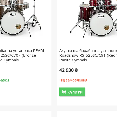
абанна установка PEARL
Акустична барабанна установ
25SC/C707 (Bronze
Roadshow RS-525SC/C91 (Red 
ste Cymbals
Paiste Cymbals
42 930 ₴
равки
Під замовлення
Купити