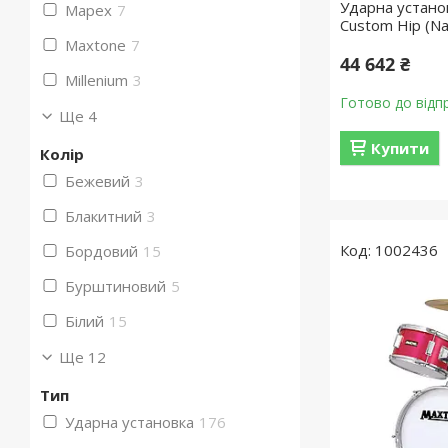
Ударна устано
Mapex
7
Custom Hip (Na
Maxtone
7
44 642 ₴
Millenium
3
Готово до відп
Ще 4
Купити
Колір
Бежевий
3
Блакитний
3
1002436
Бордовий
15
Бурштиновий
5
Білий
15
Ще 12
Тип
Ударна установка
176