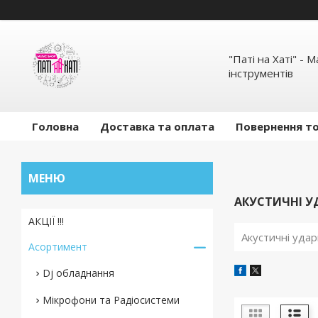
"Паті на Хаті" - 
інструментів
Головна
Доставка та оплата
Повернення то
АКУСТИЧНІ У
АКЦІЇ !!!
Акустичні удар
Асортимент
Dj обладнання
Мікрофони та Радіосистеми