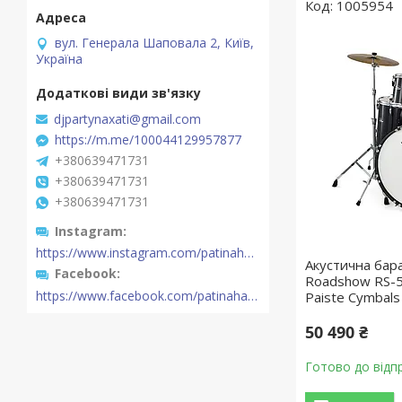
1005954
вул. Генерала Шаповала 2, Київ,
Україна
djpartynaxati@gmail.com
https://m.me/100044129957877
+380639471731
+380639471731
+380639471731
Instagram
https://www.instagram.com/patinahatishop/
Акустична бар
Facebook
Roadshow RS-50
https://www.facebook.com/patinahatishop/
Paiste Cymbals
50 490 ₴
Готово до відп