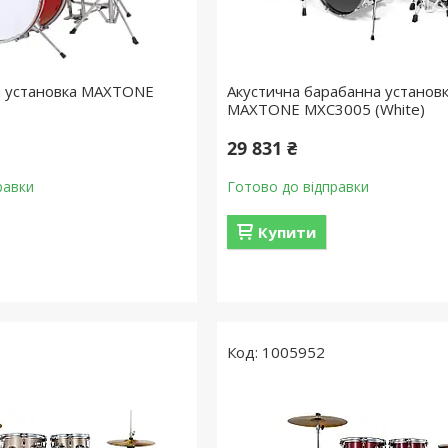
а установка MAXTONE
Акустична барабанна установ
MAXTONE MXC3005 (White)
29 831 ₴
равки
Готово до відправки
Купити
1005952