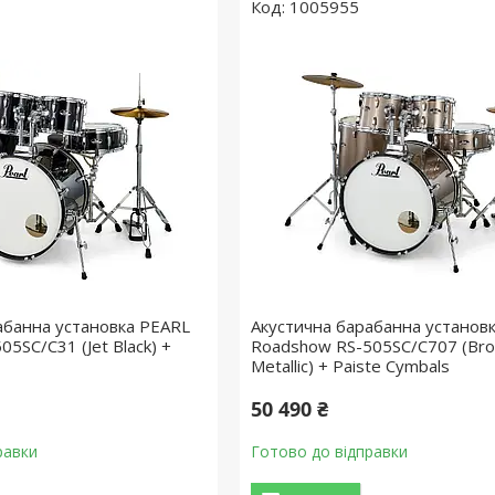
1005955
абанна установка PEARL
Акустична барабанна установ
5SC/C31 (Jet Black) +
Roadshow RS-505SC/C707 (Br
Metallic) + Paiste Cymbals
50 490 ₴
равки
Готово до відправки