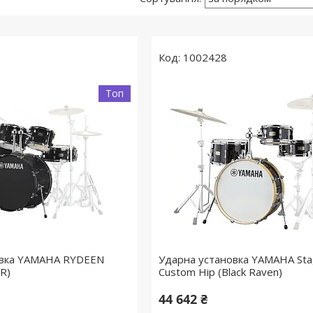
1002428
Топ
овка YAMAHA RYDEEN
Ударна установка YAMAHA St
R)
Custom Hip (Black Raven)
44 642 ₴