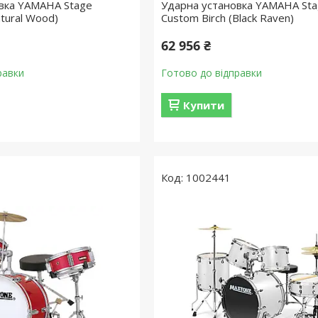
вка YAMAHA Stage
Ударна установка YAMAHA St
tural Wood)
Custom Birch (Black Raven)
62 956 ₴
равки
Готово до відправки
Купити
1002441