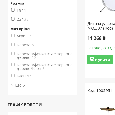
Розмір
18"
1
22"
32
Дитяча ударн
MXC307 (Red)
Матеріал
Акрил
7
11 266 ₴
Береза
6
Готово до відп
Береза/Африканське червоне
дерево
12
Купити
Береза/Африканське червоне
дерево/Клен
8
Клен
56
Ще 6
1005951
ГРАФІК РОБОТИ