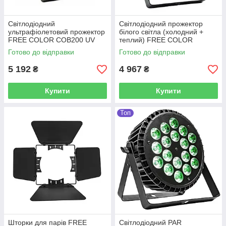
Світлодіодний
Світлодіодний прожектор
ультрафіолетовий прожектор
білого світла (холодний +
FREE COLOR COB200 UV
теплий) FREE COLOR
COB200 WHITE
Готово до відправки
Готово до відправки
5 192
4 967
₴
₴
Купити
Купити
Топ
Шторки для парів FREE
Світлодіодний PAR