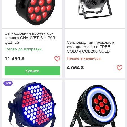
Світлодіодний прожектор-
заливка CHAUVET SlimPAR
Q12 ILS
Світлодіодний прожектор
холодного світла FREE
Готово до відправки
COLOR COB200 COLD
WHITE
11 450
Немає в наявності
₴
4 064
₴
Купити
Топ