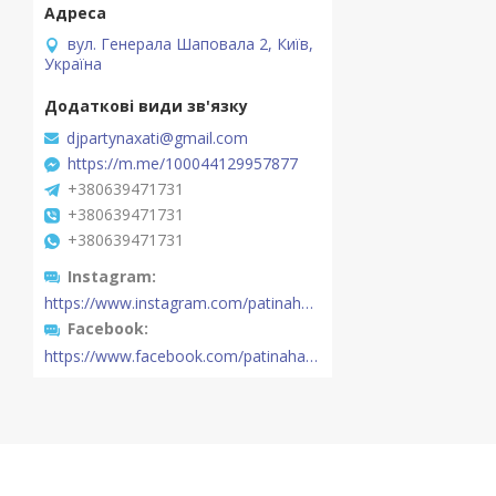
вул. Генерала Шаповала 2, Київ,
Україна
djpartynaxati@gmail.com
https://m.me/100044129957877
+380639471731
+380639471731
+380639471731
Instagram
https://www.instagram.com/patinahatishop/
Facebook
https://www.facebook.com/patinahatishop/