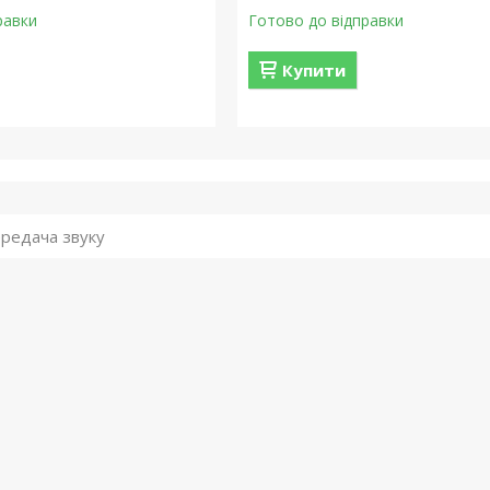
равки
Готово до відправки
Купити
редача звуку