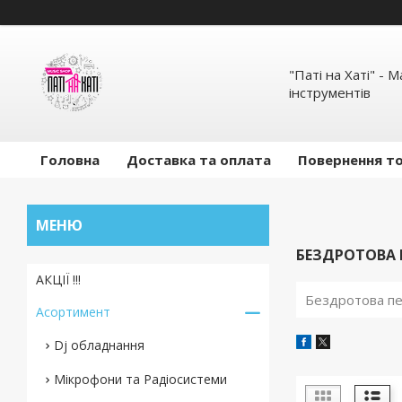
"Паті на Хаті" - 
інструментів
Головна
Доставка та оплата
Повернення то
БЕЗДРОТОВА 
АКЦІЇ !!!
Бездротова пе
Асортимент
Dj обладнання
Мікрофони та Радіосистеми