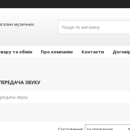
Магазин музичних
вару та обмін
Про компанію
Контакти
Догові
ПЕРЕДАЧА ЗВУКУ
редача звуку