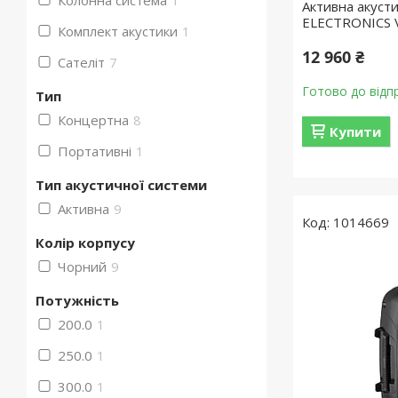
Колонна система
1
Активна акуст
ELECTRONICS 
Комплект акустики
1
12 960 ₴
Сателіт
7
Готово до відп
Тип
Концертна
8
Купити
Портативні
1
Тип акустичної системи
Активна
9
1014669
Колір корпусу
Чорний
9
Потужність
200.0
1
250.0
1
300.0
1