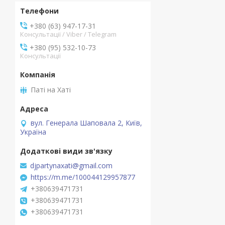
+380 (63) 947-17-31
Консультації / Viber / Telegram
+380 (95) 532-10-73
Консультації
Паті на Хаті
вул. Генерала Шаповала 2, Київ,
Україна
djpartynaxati@gmail.com
https://m.me/100044129957877
+380639471731
+380639471731
+380639471731