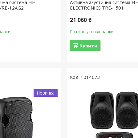
ична система HH
Активна акустична система H
VRE-12AG2
ELECTRONICS TRE-1501
21 060 ₴
равки
Готово до відправки
Купити
1014673
Новинка