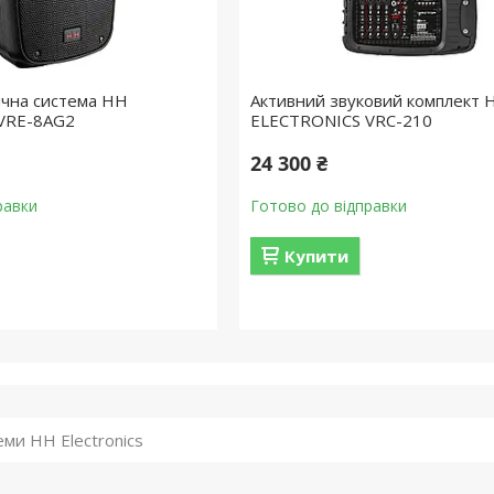
ична система HH
Активний звуковий комплект 
VRE-8AG2
ELECTRONICS VRC-210
24 300 ₴
равки
Готово до відправки
Купити
еми HH Electronics