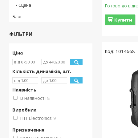
Сцена
Готово до відп
Блог
Купити
ФІЛЬТРИ
1014668
Ціна
Кількість динаміків, шт.
Наявність
В наявності
8
Виробник
HH Electronics
9
Призначення