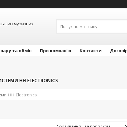
Магазин музичних
вару та обмін
Про компанію
Контакти
Догові
ИСТЕМИ HH ELECTRONICS
еми HH Electronics