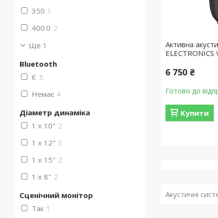
350
1
400.0
2
Активна акуст
Ще 1
ELECTRONICS 
Bluetooth
6 750 ₴
Є
5
Готово до відп
Немає
4
Діаметр динаміка
Купити
1 x 10"
2
1 x 12"
3
1 x 15"
2
1 x 8"
2
Акустичні сист
Сценічний монітор
Так
1