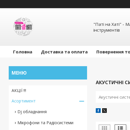
"Паті на Хаті" - 
інструментів
Головна
Доставка та оплата
Повернення то
АКУСТИЧНІ С
АКЦІЇ !!!
Акустичні сист
Асортимент
Dj обладнання
Мікрофони та Радіосистеми