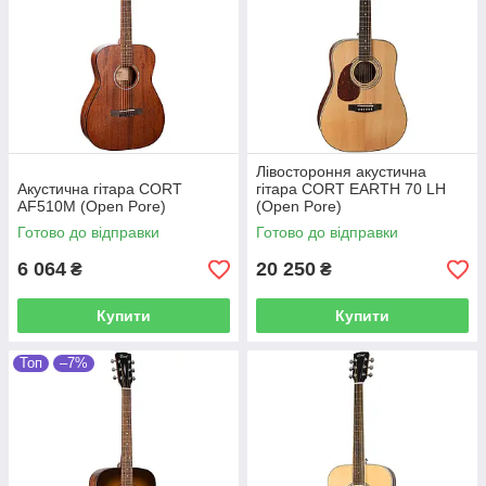
Лівостороння акустична
Акустична гітара CORT
гітара CORT EARTH 70 LH
AF510M (Open Pore)
(Open Pore)
Готово до відправки
Готово до відправки
6 064
20 250
₴
₴
Купити
Купити
Топ
–7%