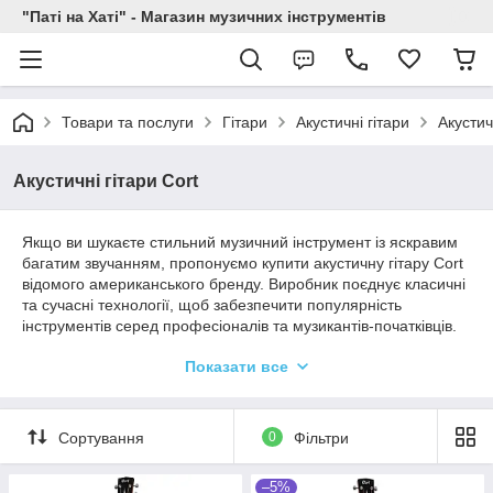
"Паті на Хаті" - Магазин музичних інструментів
Товари та послуги
Гітари
Акустичні гітари
Акустич
Акустичні гітари Cort
Якщо ви шукаєте стильний музичний інструмент із яскравим
багатим звучанням, пропонуємо купити акустичну гітару Cort
відомого американського бренду. Виробник поєднує класичні
та сучасні технології, щоб забезпечити популярність
інструментів серед професіоналів та музикантів-початківців.
Висока якість матеріалів, що використовуються у виробництві
Показати все
акустичних гітар, надає інструменту особливих акустичних
характеристик. Вибирайте в каталозі відповідну модель гітари
Корт, враховуючи особисті переваги щодо дизайну, вартості
та параметрів звучання.
Сортування
0
Фільтри
–5%