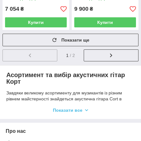
7 054
9 900
₴
₴
Купити
Купити
Показати ще
1
/ 2
Асортимент та вибір акустичних гітар
Корт
Завдяки великому асортименту для музикантів із різним
рівнем майстерності знайдеться акустична гітара Cort в
інтернет-магазині, яка відповідає бажаним параметрам.
Показати все
Компанія застосовує особливу технологію обробки дерева,
тому корпус зберігає акустичні характеристики у незмінному
стані навіть за умови знаходження інструменту у приміщенні
з підвищеною вологістю.
Про нас