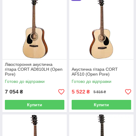
Лівостороння акустична
гітара CORT AD810LH (Open
Акустична гітара CORT
Pore)
AF510 (Open Pore)
Готово до відправки
Готово до відправки
7 054
5 522
₴
₴
5 816 ₴
Купити
Купити