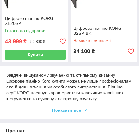
Цифрове піаніно KORG
XE20SP
Цифрове піаніно KORG
Готово до відправки
B2SP-BK
43 999
Немає в наявності
₴
52 800 ₴
34 100
₴
Купити
Завдяки вишуканому звучанню та стильному дизайну
цифрове піаніно Korg купити можна не лише професіоналам,
але й для навчання чи особистого використання. Піаніно
серії KORG поєднує характеристики класичних клавішних
інструментів та сучасну електронну акустику.
Інструменти цього бренду високо оцінені відомими
Показати все
музикантами по всьому світу. Така популярність пояснюється
чудовим звуком, якість якого на виході контролюється
електронною звуковою системою.
Про нас