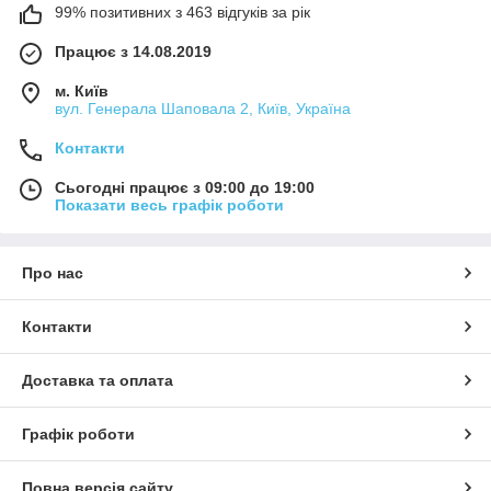
99% позитивних з 463 відгуків за рік
Працює з 14.08.2019
м. Київ
вул. Генерала Шаповала 2, Київ, Україна
Контакти
Сьогодні працює з 09:00 до 19:00
Показати весь графік роботи
Про нас
Особливості цифрових піаніно Korg
Контакти
Кожне піаніно вирізняє лаконічний дизайн, тому воно
гармонійно впишеться в інтер'єр у сучасному стилі. Для
Доставка та оплата
оформлення корпусу використовується класична палітра
кольорів, які добре поєднуються з базовими відтінками меблів
та предметів дизайну.
Графік роботи
Назвемо чотири причини, чому варто купити цифрове піаніно
Korg та зупинити вибір на цій серії:
Повна версія сайту