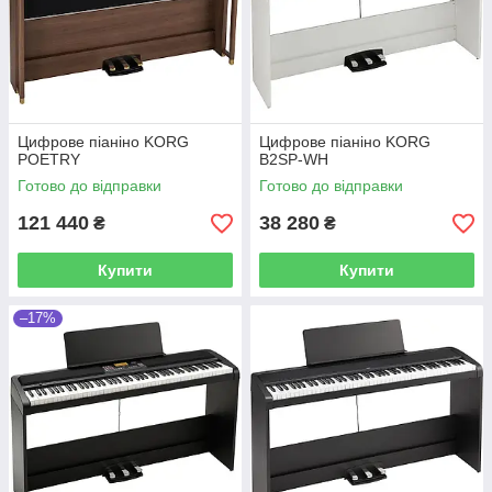
Цифрове піаніно KORG
Цифрове піаніно KORG
POETRY
B2SP-WH
Готово до відправки
Готово до відправки
121 440
38 280
₴
₴
Купити
Купити
–17%