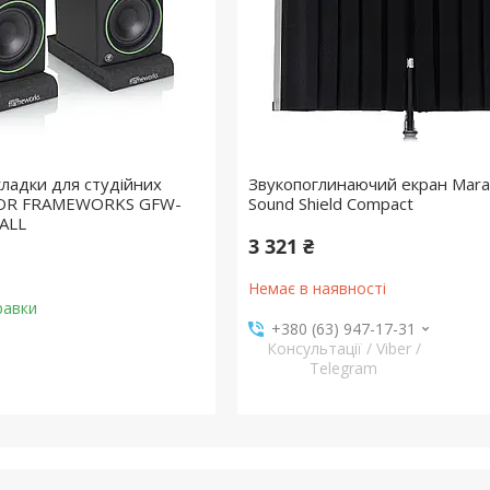
кладки для студійних
Звукопоглинаючий екран Mar
TOR FRAMEWORKS GFW-
Sound Shield Compact
ALL
3 321 ₴
Немає в наявності
равки
+380 (63) 947-17-31
Консультації / Viber /
Telegram