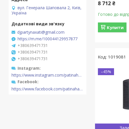
8 712 ₴
вул. Генерала Шаповала 2, Київ,
Україна
Готово до відп
Купити
djpartynaxati@gmail.com
https://m.me/100044129957877
+380639471731
+380639471731
1019081
+380639471731
Instagram
–45%
https://www.instagram.com/patinahatishop/
Facebook
https://www.facebook.com/patinahatishop/
Зали