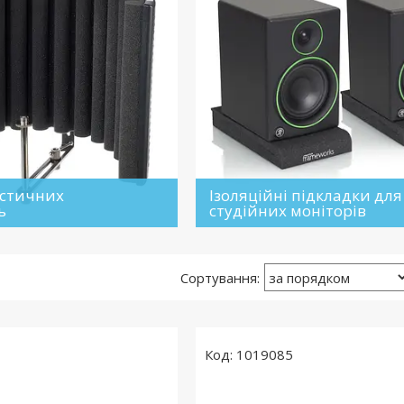
устичних
Ізоляційні підкладки для
ь
студійних моніторів
1019085