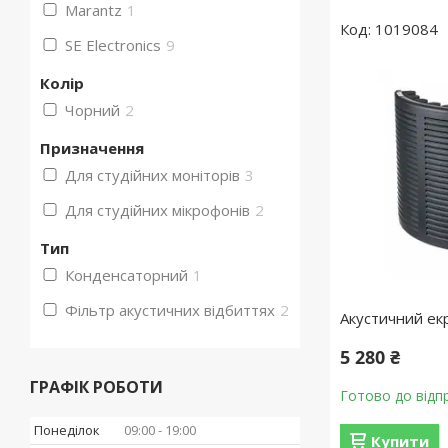
Marantz
1
1019084
SE Electronics
9
Колір
Чорний
2
Призначення
Для студійних моніторів
3
Для студійних мікрофонів
2
Тип
Конденсаторний
1
Фільтр акустичних відбиттях
2
Акустичний ек
5 280 ₴
ГРАФІК РОБОТИ
Готово до відп
Понеділок
09:00
19:00
Купити