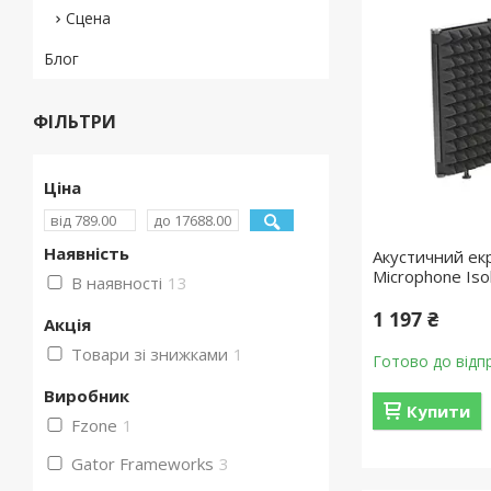
Сцена
Блог
ФІЛЬТРИ
Ціна
Наявність
Акустичний е
Microphone Isol
В наявності
13
1 197 ₴
Акція
Товари зі знижками
1
Готово до відп
Виробник
Купити
Fzone
1
Gator Frameworks
3