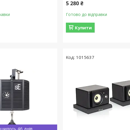
5 280 ₴
равки
Готово до відправки
Купити
1015637
шилось 46 днів