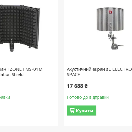
кран FZONE FMS-01M
Акустичний екран sE ELECTRO
ation Shield
SPACE
17 688 ₴
равки
Готово до відправки
Купити