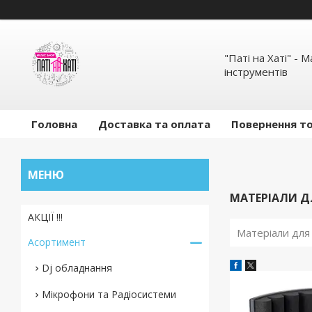
"Паті на Хаті" - 
інструментів
Головна
Доставка та оплата
Повернення то
МАТЕРІАЛИ Д
АКЦІЇ !!!
Матеріали для 
Асортимент
Dj обладнання
Мікрофони та Радіосистеми