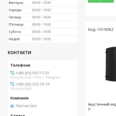
Вівторок
09:00
19:00
Середа
09:00
19:00
Четвер
09:00
19:00
Пʼятниця
09:00
19:00
1019082
Субота
09:00
19:00
Неділя
09:00
19:00
КОНТАКТИ
+380 (63) 947-17-31
Консультації / Viber / Telegram
+380 (95) 532-10-73
Консультації
Акустичний ек
Паті на Хаті
II