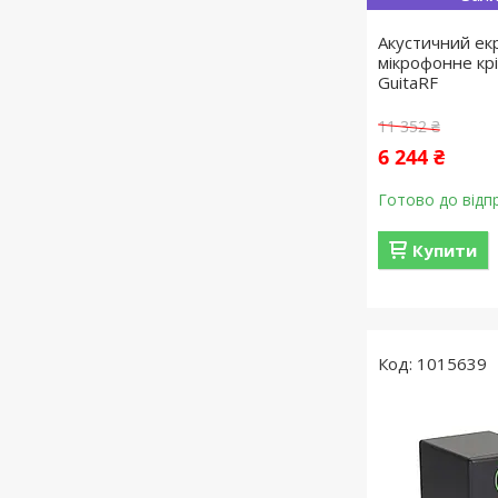
Акустичний ек
мікрофонне кр
GuitaRF
11 352 ₴
6 244 ₴
Готово до відп
Купити
1015639