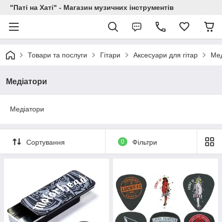
"Паті на Хаті" - Магазин музичних інструментів
Товари та послуги
Гітари
Аксесуари для гітар
Мед
Медіатори
Медіатори
Сортування
0
Фільтри