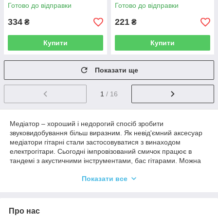
Готово до відправки
Готово до відправки
334
221
₴
₴
Купити
Купити
Показати ще
1
/ 16
Медіатор – хороший і недорогий спосіб зробити
звуковидобування більш виразним. Як невід'ємний аксесуар
медіатори гітарні стали застосовуватися з винаходом
електрогітари. Сьогодні імпровізований смичок працює в
тандемі з акустичними інструментами, бас гітарами.
Можна
скільки завгодно
Показати все
сперечатися про
те, чи потрібен
музиканту
посередник для
Про нас
звуковидобуванн