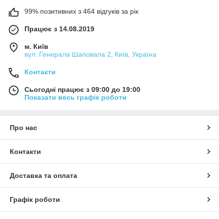
я, але в чому
99% позитивних з 464 відгуків за рік
точно не
доводиться
Працює з 14.08.2019
сумніватися, так
це в необхідності
м. Київ
такого
вул. Генерала Шаповала 2, Київ, Україна
посередника при
Контакти
грі з
перевантаження
Сьогодні працює з 09:00 до 19:00
м. Так, сучасні
Показати весь графік роботи
віртуози
застосовують і
комбіновані
Про нас
техніки, де до
роботи
медіатором
Контакти
підключаються пальці, однак такий стиль гри швидше
покликаний розширити діапазон звучання інструменту, а не
замінити усталену школу гри на електрогітарі.
Доставка та оплата
Вибираємо свій гітарний «смичок»
Графік роботи
Ми пропонуємо купити медіатори для гітари в наборах,
поштучно з доставкою по Україні. Але як вибрати потрібний