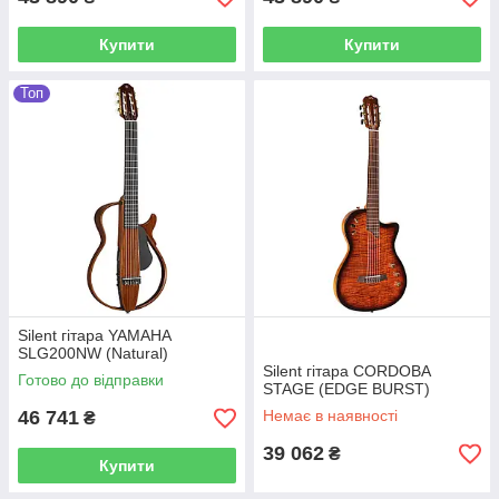
Купити
Купити
Топ
Silent гітара YAMAHA
SLG200NW (Natural)
Silent гітара CORDOBA
Готово до відправки
STAGE (EDGE BURST)
46 741
Немає в наявності
₴
39 062
₴
Купити