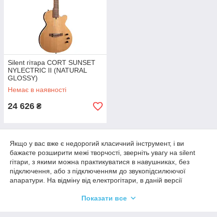
Silent гітара CORT SUNSET
NYLECTRIC II (NATURAL
GLOSSY)
Немає в наявності
24 626
₴
Якщо у вас вже є недорогий класичний інструмент, і ви
бажаєте розширити межі творчості, зверніть увагу на silent
гітари, з якими можна практикуватися в навушниках, без
підключення, або з підключенням до звукопідсилюючої
апаратури. На відміну від електрогітари, в даній версії
струнних щипкових застосовуються п'єзоелектричні датчики,
Показати все
які передають чесну акустичну енергію інструменту. Так як
корпус у безшумних гітар практично відсутній, п'єзоелектричні