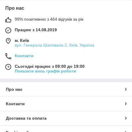
звукознімачі отримують чисту вібрацію струни,
облагороджену природними обертонами, до яких не
Про нас
підмішується резонанс дерев'яної деки.
Сьогодні тихі
99% позитивних з 464 відгуків за рік
гітари в своєму
Працює з 14.08.2019
активі має
практично кожен
м. Київ
музичний бренд,
вул. Генерала Шаповала 2, Київ, Україна
але найбільш
широкий вибір
Контакти
пропонує
компанія Yamaha.
Сьогодні працює з 09:00 до 19:00
За якість
Показати весь графік роботи
доводиться
платити, тому
середній прайс на
Про нас
японський
інструмент
наближається до
Контакти
позначки в 1000
у.о. якщо потрібна
Доставка та оплата
недорога
альтернатива,
варто розглянути