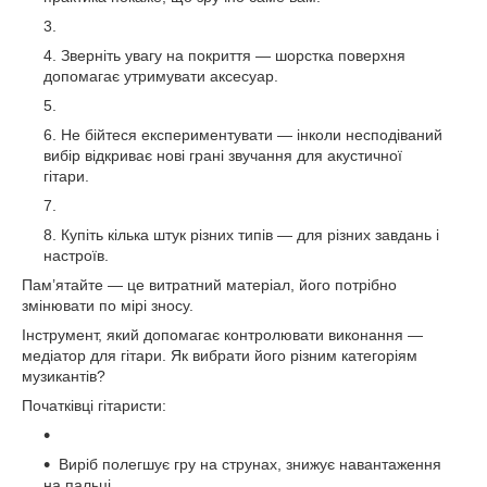
Зверніть увагу на покриття — шорстка поверхня
допомагає утримувати аксесуар.
Не бійтеся експериментувати — інколи несподіваний
вибір відкриває нові грані звучання для акустичної
гітари.
Купіть кілька штук різних типів — для різних завдань і
настроїв.
Пам’ятайте — це витратний матеріал, його потрібно
змінювати по мірі зносу.
Інструмент, який допомагає контролювати виконання —
медіатор для гітари. Як вибрати його різним категоріям
музикантів?
Початківці гітаристи:
Виріб полегшує гру на струнах, знижує навантаження
на пальці.