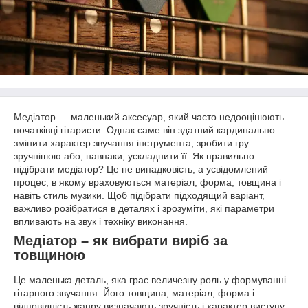
Медіатор — маленький аксесуар, який часто недооцінюють
початківці гітаристи. Однак саме він здатний кардинально
змінити характер звучання інструмента, зробити гру
зручнішою або, навпаки, ускладнити її. Як правильно
підібрати медіатор? Це не випадковість, а усвідомлений
процес, в якому враховуються матеріал, форма, товщина і
навіть стиль музики. Щоб підібрати підходящий варіант,
важливо розібратися в деталях і зрозуміти, які параметри
впливають на звук і техніку виконання.
Медіатор – як вибрати виріб за
товщиною
Це маленька деталь, яка грає величезну роль у формуванні
гітарного звучання. Його товщина, матеріал, форма і
відповідність жанру визначають зручність і характер виступу