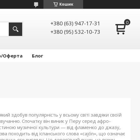
Кошик
+380 (63) 947-17-31
+380 (95) 532-10-73
р/Оферта
Блог
кий здобув популярність у всьому світі завдяки своїй
звучанню. Спочатку він виник у Перу серед афро-
астиною музичної культури — від фламенко до джазу,
азва походить від іспанського слова «cajón», що означає
овнішнього вигляду. Це дерев’яний ящик, на якому