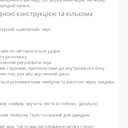
ередній панелі.
ідною конструкцією та кількома
ктерний «шиплячий» звук.
аме по ній наносяться удари.
та резонансу.
дозволяє регулювати звук.
ми струнами, притиснутими до внутрішнього боку
лях поп, рок або акустичний джаз.
ється різноманітним тембром та висотою звуку завдяки
ає снейрів, звучить чисто й глибоко, ідеально
азним тембром. Пристосований для швидких
ій звук. Часто має регулювання натягу струн і