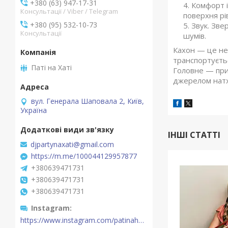
+380 (63) 947-17-31
Комфорт і
Консультації / Viber / Telegram
поверхня рів
+380 (95) 532-10-73
Звук. Зве
Консультації
шумів.
Кахон — це не 
транспортуєтьс
Паті на Хаті
Головне — прис
джерелом натх
вул. Генерала Шаповала 2, Київ,
Україна
ІНШІ СТАТТІ
djpartynaxati@gmail.com
https://m.me/100044129957877
+380639471731
+380639471731
+380639471731
Instagram
https://www.instagram.com/patinahatishop/