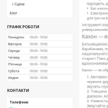
підходить д
Сцена
Бас-кахон
Електронн
Блог
для гри на 
Інструмент ко
ГРАФІК РОБОТИ
універсальним 
Кахон — я
Понеділок
09:00
19:00
Батьківщиною ц
Вівторок
09:00
19:00
барабанами, по
Середа
09:00
19:00
національного 
Четвер
09:00
19:00
гітарист Пако 
вдосконалювала
Пʼятниця
09:00
19:00
Кахон — як обр
Субота
09:00
19:00
Матеріал 
Неділя
09:00
19:00
червоне де
звучать глу
КОНТАКТИ
Товщина т
діапазон. А
Наявність
Звертайте у