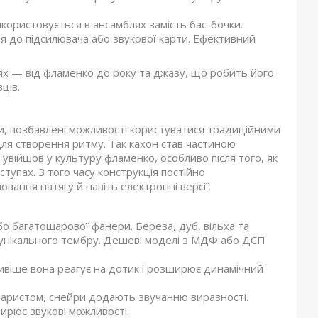
користовується в ансамблях замість бас-бочки.
 до підсилювача або звукової карти. Ефективний
ях — від фламенко до року та джазу, що робить його
ців.
би, позбавлені можливості користуватися традиційними
для створення ритму. Так кахон став частиною
о увійшов у культуру фламенко, особливо після того, як
ступах. З того часу конструкція постійно
ання натягу й навіть електронні версії.
бо багатошарової фанери. Береза, дуб, вільха та
унікального тембру. Дешеві моделі з МДФ або ДСП
ивіше вона реагує на дотик і розширює динамічний
гітаристом, снейри додають звучанню виразності.
ирює звукові можливості.