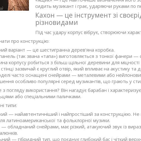
сидить музикант і грає, ударяючи руками по п
Кахон — це інструмент зі своєр
різновидами
Під час удару корпус вібрує, створюючи хара
нати про конструкцію:
ий варіант — це шестигранна дерев’яна коробка.
анель (так звана «тапа») виготовляється з тонкої фанери — с
ина корпусу робиться з більш щільної деревини для міцності 
 стінці зазвичай є круглий отвір, який впливає на акустику та 
оделі часто оснащені снейрами — металевими або нейлонови
рішення особливо популярні серед музикантів, що грають у сти
 з погляду використання? Він нагадує барабан і характеризу
льцями або спеціальними паличками.
і типи:
ий — найавтентичніший і найпростіший за конструкцією. Не м
ля латиноамериканської та фольклорної музики.
— обладнаний снейрами, має різкий, атакуючий звук із вир
алюнків.
ьний — гібридний тип, що поєднує глибокий бас і чіткий верхн