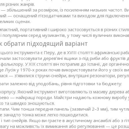
ля різних жанрів.
 — збільшений за розміром, із посиленням низьких частот. Ви
ий — оснащений п’єзодатчиками та виходом для підключення
великих сценах.
мпактний, портативний і широко застосовується в різних стил
і популярним серед музикантів, у тому числі вуличних виконав
к обрати підходящий варіант
ього інструмента є Перу, де в XVIII столітті африканські ра
чали застосовувати дерев’яні ящики з-під риби або фруктів 
фольклору. У XIX столітті він потрапив до Іспанії, де органічн
де Лусія у 1970-х роках почав використовувати його у своїх ви
ся — з’явилися струни-снейри, внутрішні резонатори, регулюв
ати залежно від уподобань, рівня підготовки та бюджету:
корпусу. Якісний інструмент виготовляють із масиву дерева а
рево — найкращі породи. Майстри надають кожному виробу 
хо та швидко зношуються.
апи. Чим тонша передня панель (зазвичай 2–3 мм), тим чутл
ле занадто тонка може легко пошкодитися.
 і тип снейрів. Якщо ви граєте в акустичному ансамблі або з 
вагу на можливість їх вимикання або регулювання — це розш