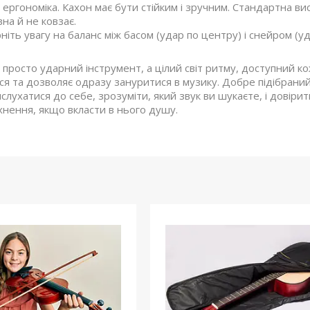
 ергономіка. Кахон має бути стійким і зручним. Стандартна 
на й не ковзає.
рніть увагу на баланс між басом (удар по центру) і снейром (уда
просто ударний інструмент, а цілий світ ритму, доступний к
я та дозволяє одразу зануритися в музику. Добре підібраний к
лухатися до себе, зрозуміти, який звук ви шукаєте, і довіри
нення, якщо вкласти в нього душу.