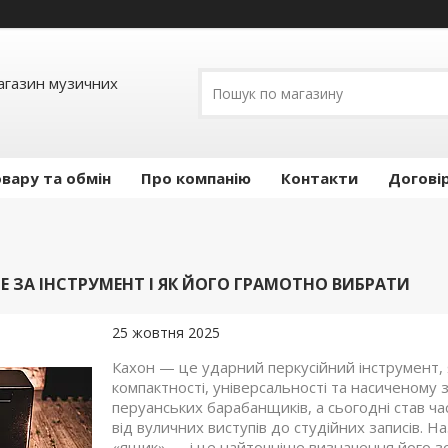
Магазин музичних
вару та обмін
Про компанію
Контакти
Догові
Е ЗА ІНСТРУМЕНТ І ЯК ЙОГО ГРАМОТНО ВИБРАТИ
25 жовтня 2025
Кахон — це ударний перкусійний інструмент, я
компактності, універсальності та насиченому 
перуанських барабанщиків, а сьогодні став ч
від вуличних виступів до студійних записів. Н
«ящик» — і це найточніше визначення його з