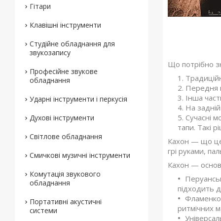
Гітари
Клавішні інструменти
Студійне обладнання для
звукозапису
Що потрібно з
Професійне звукове
Традиційн
обладнання
Передня п
Інша част
Ударні інструменти і перкусія
На задній
Сучасні м
Духові інструменти
тапи. Такі 
Світлове обладнання
Кахон — що це
грі руками, па
Смичкові музичні інструменти
Кахон — основн
Комутація звукового
Перуанськ
обладнання
підходить д
Фламенко 
Портативні акустичні
ритмічних м
системи
Універсал