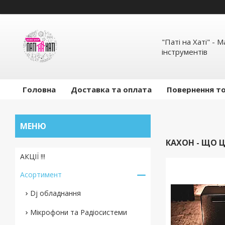
"Паті на Хаті" - 
інструментів
Головна
Доставка та оплата
Повернення то
КАХОН - ЩО Ц
АКЦІЇ !!!
Асортимент
Dj обладнання
Мікрофони та Радіосистеми