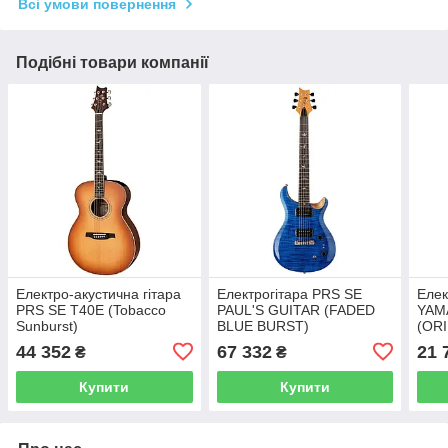
Всі умови повернення
Подібні товари компанії
Електро-акустична гітара
Електрогітара PRS SE
Елек
PRS SE T40E (Tobacco
PAUL'S GUITAR (FADED
YAM
Sunburst)
BLUE BURST)
(OR
44 352
67 332
21 
₴
₴
Купити
Купити