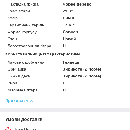
Накладка грифа
Чорне дерево
Гриф гітари
25.3"
Колір
Синій
Гарантійний термін
12 міс
Форма корпусу
Concert
Стан
Новий
Левостроронняя гітара
Ні
Користувальницькі характеристики
Лакове оздоблення
Глянець
Обичайка
Зирикоте (Ziricote)
Нижня дека
Зирикоте (Ziricote)
Виріз
Є
ЛІвобічна гітара
Ні
Приховати
Умови доставки
Нова Пошта