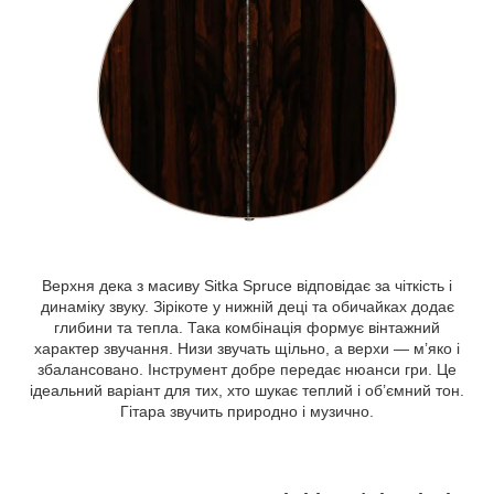
Верхня дека з масиву Sitka Spruce відповідає за чіткість і
динаміку звуку. Зірікоте у нижній деці та обичайках додає
глибини та тепла. Така комбінація формує вінтажний
характер звучання. Низи звучать щільно, а верхи — м’яко і
збалансовано. Інструмент добре передає нюанси гри. Це
ідеальний варіант для тих, хто шукає теплий і об’ємний тон.
Гітара звучить природно і музично.