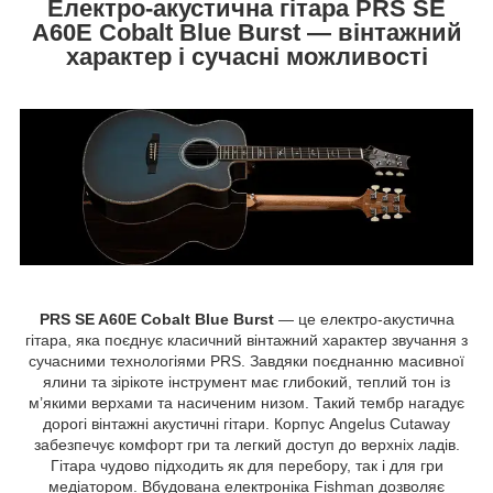
Електро-акустична гітара PRS SE
A60E Cobalt Blue Burst — вінтажний
характер і сучасні можливості
PRS SE A60E Cobalt Blue Burst
— це електро-акустична
гітара, яка поєднує класичний вінтажний характер звучання з
сучасними технологіями PRS. Завдяки поєднанню масивної
ялини та зірікоте інструмент має глибокий, теплий тон із
м’якими верхами та насиченим низом. Такий тембр нагадує
дорогі вінтажні акустичні гітари. Корпус Angelus Cutaway
забезпечує комфорт гри та легкий доступ до верхніх ладів.
Гітара чудово підходить як для перебору, так і для гри
медіатором. Вбудована електроніка Fishman дозволяє