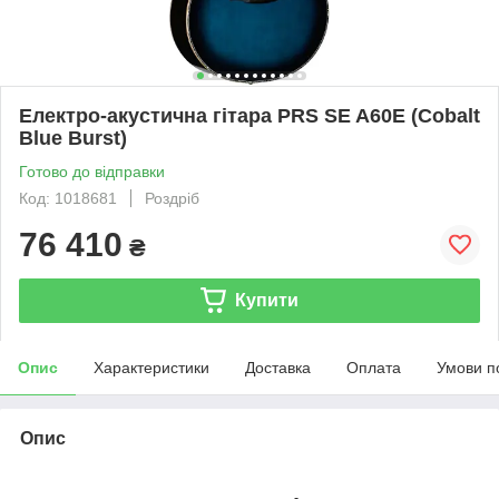
Електро-акустична гітара PRS SE A60E (Cobalt
Blue Burst)
Готово до відправки
Код: 1018681
Роздріб
76 410
₴
Купити
Опис
Характеристики
Доставка
Оплата
Умови п
Опис