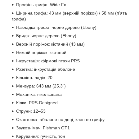
Профіль грифа: Wide Fat
Ширина грифа: 43 мм (верхній поріжок) / 58 мм (п’ята
грифа)
Накладка грифа: чорне дерево (Ebony)
Бридж: чорне дерево (Ebony)
Верхній поріжок: кістяний (43 мм)
Нижній поріжок: кістяний
Інкрустація: фірмові птахи PRS
Розетка: інкрустація абалоне
Кількість ладів: 20
Мензура: 643 мм (25.3")
Механіка: нікельована
Кілки: PRS-Designed
Струни: 12–53
Окантовка: абалоне по деці, клен по грифу
Звукознімач: Fishman GT1
Керування: гучність, тон