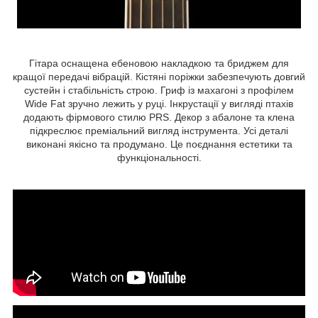
Гітара оснащена ебеновою накладкою та бриджем для
кращої передачі вібрацій. Кістяні поріжки забезпечують довгий
сустейн і стабільність строю. Гриф із махагоні з профілем
Wide Fat зручно лежить у руці. Інкрустації у вигляді птахів
додають фірмового стилю PRS. Декор з абалоне та клена
підкреслює преміальний вигляд інструмента. Усі деталі
виконані якісно та продумано. Це поєднання естетики та
функціональності.