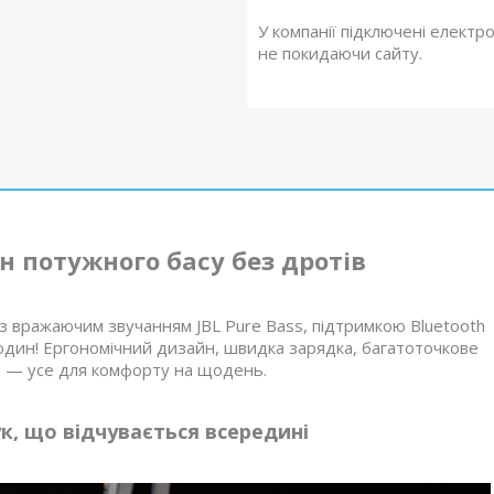
У компанії підключені електр
не покидаючи сайту.
ин потужного басу без дротів
з вражаючим звучанням JBL Pure Bass, підтримкою Bluetooth
один! Ергономічний дизайн, швидка зарядка, багатоточкове
ки — усе для комфорту на щодень.
ук, що відчувається всередині