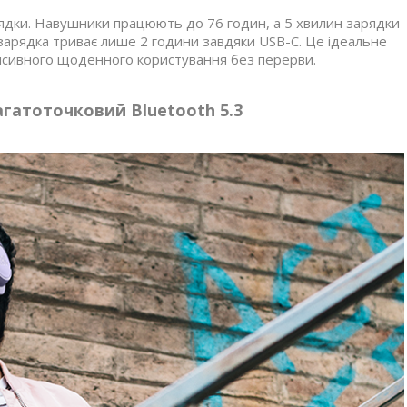
рядки. Навушники працюють до 76 годин, а 5 хвилин зарядки
арядка триває лише 2 години завдяки USB-C. Це ідеальне
нсивного щоденного користування без перерви.
агатоточковий Bluetooth 5.3