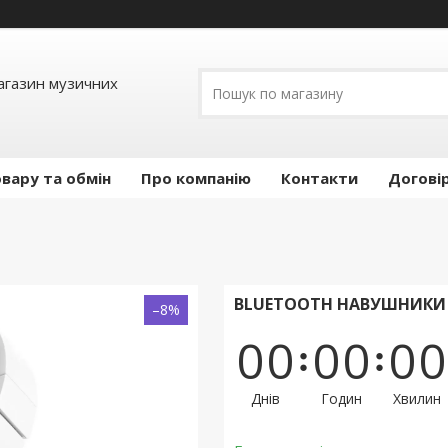
Магазин музичних
вару та обмін
Про компанію
Контакти
Догові
BLUETOOTH НАВУШНИКИ JB
–8%
0
0
0
0
0
0
Днів
Годин
Хвилин