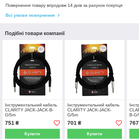
Повернення товару впродовж 14 днів за рахунок покупця
Всі умови повернення
Подібні товари компанії
Інструментальний кабель
Інструментальний кабель
Інст
CLARITY JACK-JACK-B-
CLARITY JACK-JACK-
CLA
G/5m
G/5m
B-G
751
701
767
₴
₴
Купити
Купити