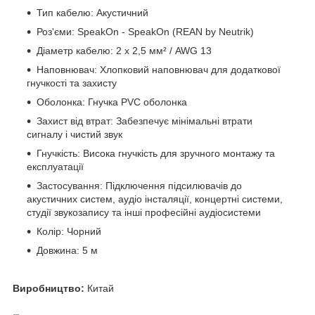
Тип кабелю: Акустичний
Роз'єми: SpeakOn - SpeakOn (REAN by Neutrik)
Діаметр кабелю: 2 х 2,5 мм² / AWG 13
Наповнювач: Хлопковий наповнювач для додаткової
гнучкості та захисту
Оболонка: Гнучка PVC оболонка
Захист від втрат: Забезпечує мінімальні втрати
сигналу і чистий звук
Гнучкість: Висока гнучкість для зручного монтажу та
експлуатації
Застосування: Підключення підсилювачів до
акустичних систем, аудіо інсталяції, концертні системи,
студії звукозапису та інші професійні аудіосистеми
Колір: Чорний
Довжина: 5 м
Виробництво:
Китай