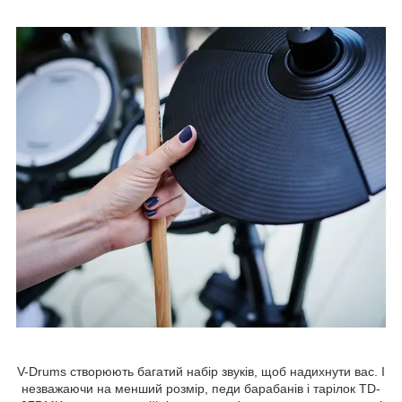
V-Drums створюють багатий набір звуків, щоб надихнути вас. І
незважаючи на менший розмір, педи барабанів і тарілок TD-