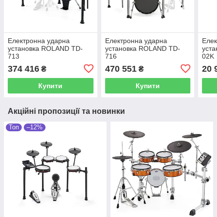
Електронна ударна
Електронна ударна
Елек
установка ROLAND TD-
установка ROLAND TD-
уст
713
716
02K
374 416
470 551
20 
₴
₴
Купити
Купити
Акційні пропозиції та новинки
Топ
–12%