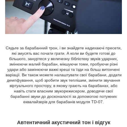
Сядьте за барабанний трон, і ви знайдете надихаючі пресети,
які змусять вас почати грати. А коли ви будете готові до
більшого, зануртеся у величезну бібліотеку звуків ударних,
змінюючи малий барабан, мікшуючи томи, пробуючи різні
удари або замінюючи важкі креші та їзди на більш витончені
варіації. Ви також можете налаштувати свої барабани, додати
демпфування, щоб зробити звук теплішим, змінити звучання
віртуального простору, в якому грають на барабанах, або
навіть стати власним звукорежисером, доводячи свої
барабанні звуки до досконалості за допомогою потужних
еквалайзерів для барабанів модуля TD-07.
Автентичний акустичний тон і відгук