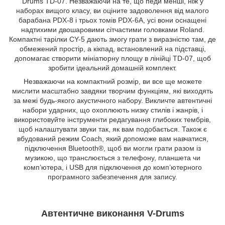
Drums TD-07. Незважаючи на те, що педи менші, ніж у
наборах вищого класу, ви оціните задоволення від малого
барабана PDX-8 і трьох томів PDX-6A, усі вони оснащені
надтихими двошаровими сітчастими головками Roland.
Компактні тарілки CY-5 дають змогу грати з виразністю там, де
обмежений простір, а кікпад, встановлений на підставці,
допомагає створити мініатюрну площу в лінійці TD-07, щоб
зробити ідеальний домашній комплект.
Незважаючи на компактний розмір, ви все ще можете
мислити масштабно завдяки творчим функціям, які виходять
за межі будь-якого акустичного набору. Викличте автентичні
набори ударних, що охоплюють низку стилів і жанрів, і
використовуйте інструменти редагування глибоких тембрів,
щоб налаштувати звуки так, як вам подобається. Також є
вбудований режим Coach, який допоможе вам навчатися,
підключення Bluetooth®, щоб ви могли грати разом із
музикою, що транслюється з телефону, планшета чи
комп’ютера, і USB для підключення до комп’ютерного
програмного забезпечення для запису.
Автентичне виконання V-Drums