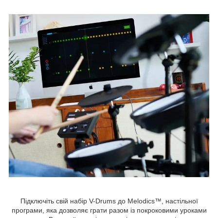
Підключіть свій набір V-Drums до Melodics™, настільної
програми, яка дозволяє грати разом із покроковими уроками