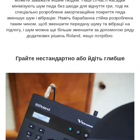
можете заважати іншим людям. Наші сітчасті насадки
мінімізують шум педа без шкоди для відчуття гри, тоді як
спеціально розроблене амортизаційне покриття педа
зменшує шум і вібрацію. Навіть барабанна стійка розроблена
таким чином, щоб зменшити передачу шуму та вібрації на
підлогу, і шум можна ще більше зменшити за допомогою ряду
додаткових рішень Roland, якщо потрібно.
Грайте нестандартно або йдіть глибше