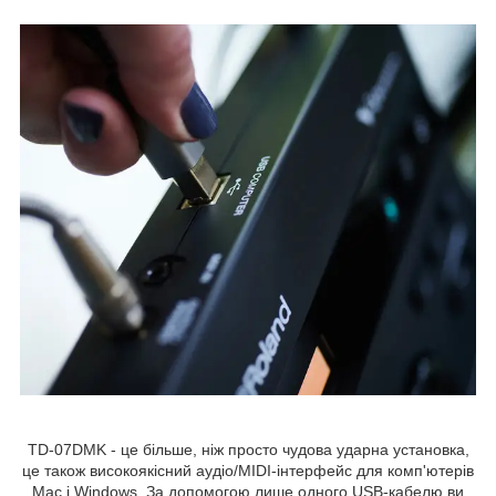
TD-07DMK - це більше, ніж просто чудова ударна установка,
це також високоякісний аудіо/MIDI-інтерфейс для комп'ютерів
Mac і Windows. За допомогою лише одного USB-кабелю ви