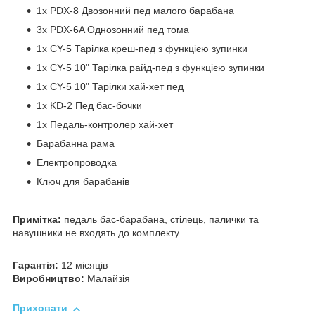
1x PDX-8 Двозонний пед малого барабана
3x PDX-6A Однозонний пед тома
1x CY-5 Тарілка креш-пед з функцією зупинки
1x CY-5 10" Тарілка райд-пед з функцією зупинки
1x CY-5 10" Тарілки хай-хет пед
1x KD-2 Пед бас-бочки
1x Педаль-контролер хай-хет
Барабанна рама
Електропроводка
Ключ для барабанів
Примітка:
педаль бас-барабана, стілець, палички та
навушники не входять до комплекту.
Гарантія:
12 місяців
Виробництво:
Малайзія
Приховати