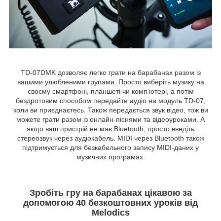
TD-07DMK дозволяє легко грати на барабанах разом із
вашими улюбленими групами. Просто виберіть музику на
своєму смартфоні, планшеті чи комп’ютері, а потім
бездротовим способом передайте аудіо на модуль TD-07,
коли ви приєднаєтесь. Також передається звук відео, тож ви
можете грати разом із онлайн-піснями та відеоуроками. А
якщо ваш пристрій не має Bluetooth, просто введіть
стереозвук через аудіокабель. MIDI через Bluetooth також
підтримується для безкабельного запису MIDI-даних у
музичних програмах.
Зробіть гру на барабанах цікавою за
допомогою 40 безкоштовних уроків від
Melodics