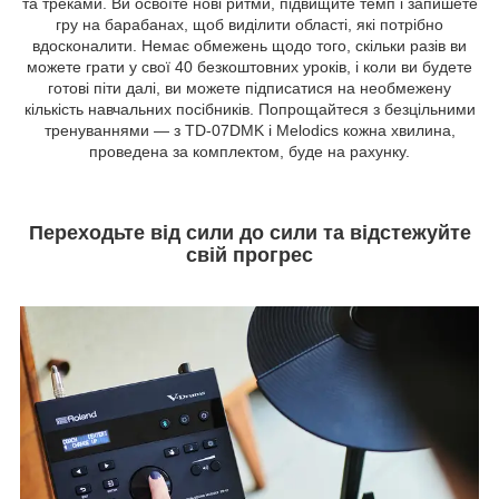
та треками. Ви освоїте нові ритми, підвищите темп і запишете
гру на барабанах, щоб виділити області, які потрібно
вдосконалити. Немає обмежень щодо того, скільки разів ви
можете грати у свої 40 безкоштовних уроків, і коли ви будете
готові піти далі, ви можете підписатися на необмежену
кількість навчальних посібників. Попрощайтеся з безцільними
тренуваннями — з TD-07DMK і Melodics кожна хвилина,
проведена за комплектом, буде на рахунку.
Переходьте від сили до сили та відстежуйте
свій прогрес